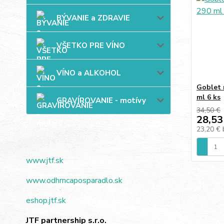
BÝVANIE a ZDRAVIE
VŠETKO PRE VÍNO
VÍNO a ALKOHOL
Goblet 
ml 6 ks
GRAVÍROVANIE - motívy
34,50 €
28,53
23,20 €
www.jtf.sk
www.odhrncaposparadlo.sk
eshop.jtf.sk
JTF partnership s.r.o.