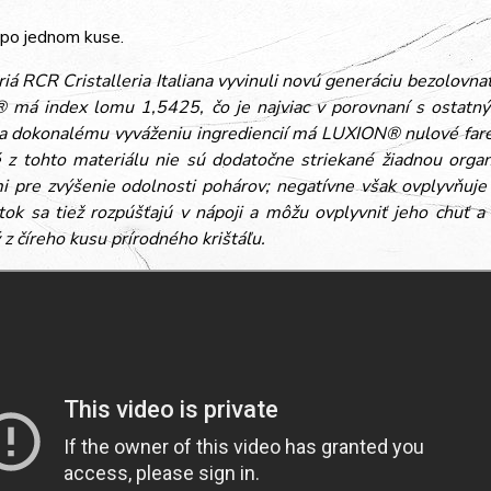
 po jednom kuse.
iá RCR Cristalleria Italiana vyvinuli novú generáciu bezolovna
má index lomu 1,5425, čo je najviac v porovnaní s ostatnými
 a dokonalému vyváženiu ingrediencií má LUXION® nulové far
 z tohto materiálu nie sú dodatočne striekané žiadnou organ
i pre zvýšenie odolnosti pohárov; negatívne však ovplyvňuje
átok sa tiež rozpúšťajú v nápoji a môžu ovplyvniť jeho chuť 
z číreho kusu prírodného krištáľu.