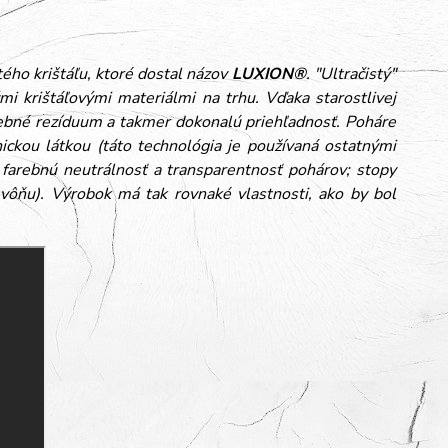
tého krištáľu, ktoré dostal názov
LUXION®
. "Ultračistý"
 krištáľovými materiálmi na trhu. Vďaka starostlivej
ebné rezíduum a takmer dokonalú priehľadnosť. Poháre
ickou látkou (táto technológia je používaná ostatnými
 farebnú neutrálnosť a transparentnosť pohárov; stopy
a vôňu). Výrobok má tak rovnaké vlastnosti, ako by bol