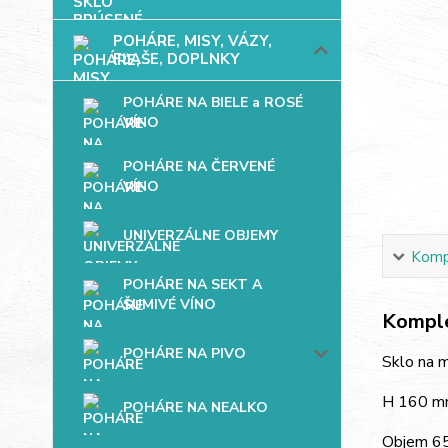
POHÁRE, MISY, VÁZY,
FĽAŠE, DOPLNKY
POHÁRE NA BIELE a ROSÉ
VÍNO
POHÁRE NA ČERVENÉ
VÍNO
UNIVERZÁLNE OBJEMY
Kompl
POHÁRE NA SEKT A
ŠUMIVÉ VÍNO
Komple
POHÁRE NA PIVO
Sklo na m
H 160 
POHÁRE NA NEALKO
Objem 65