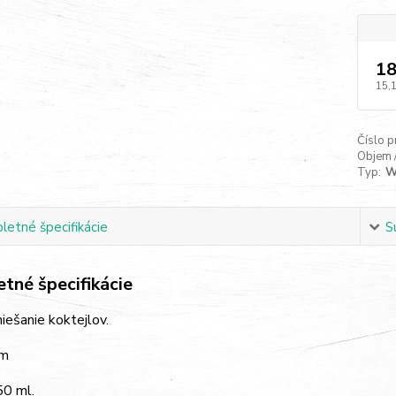
18
15,
Číslo p
Objem 
Typ:
W
etné špecifikácie
S
tné špecifikácie
iešanie koktejlov.
mm
0 ml.