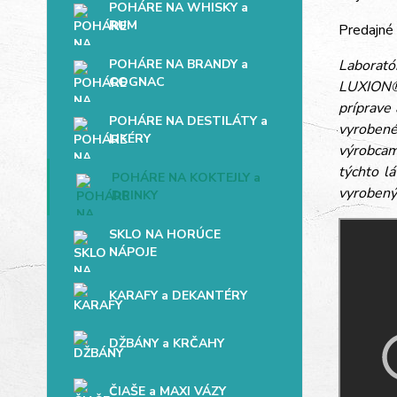
POHÁRE NA WHISKY a
RUM
Predajné
POHÁRE NA BRANDY a
Laboratór
COGNAC
LUXION® 
príprave
POHÁRE NA DESTILÁTY a
vyrobené
LIKÉRY
výrobcam
týchto l
POHÁRE NA KOKTEJLY a
vyrobený 
DRINKY
SKLO NA HORÚCE
NÁPOJE
KARAFY a DEKANTÉRY
DŽBÁNY a KRČAHY
ČIAŠE a MAXI VÁZY