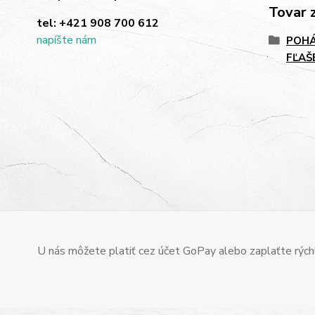
Tovar 
tel:
+421 908 700 612
napíšte nám
POHÁ
FĽAŠ
U nás môžete platiť cez účet GoPay alebo zaplaťte rýchl