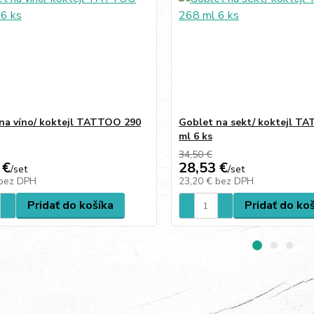
na víno/ koktejl TATTOO 290
Goblet na sekt/ koktejl T
ml 6 ks
34,50 €
 €
28,53 €
/
set
/
set
bez DPH
23,20 €
bez DPH
Pridať do košíka
Pridať do ko