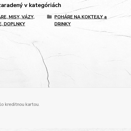
zaradený v kategóriách
RE, MISY, VÁZY,
POHÁRE NA KOKTEJLY a
E, DOPLNKY
DRINKY
o kreditnou kartou.