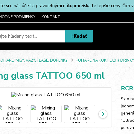
u nás účet a pravidelnými nákupmi získajte lepšie ceny. Čím via
HODNÉ PODMIENKY
KONTAKT
Hľadať
OHÁRE, MISY, VÁZY, FĽAŠE, DOPLNKY
POHÁRE NA KOKTEJLY a DRINKY
ng glass TATTOO 650 ml
RCR
Sklo n
jednom 
generá
"Ultra
porovna