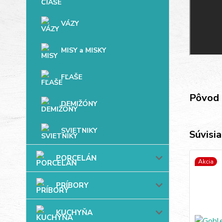
VÁZY
MISY a MISKY
FĽAŠE
Pôvod 
DEMIŽÓNY
SVIETNIKY
Súvisia
PORCELÁN
Akcia
PRÍBORY
KUCHYŇA