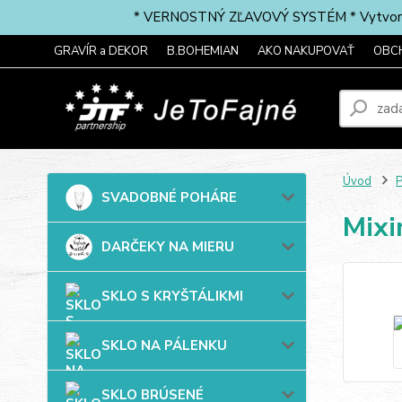
* VERNOSTNÝ ZĽAVOVÝ SYSTÉM * Vytvorte si 
GRAVÍR a DEKOR
B.BOHEMIAN
AKO NAKUPOVAŤ
OBC
Úvod
P
SVADOBNÉ POHÁRE
Mixi
DARČEKY NA MIERU
SKLO S KRYŠTÁLIKMI
SKLO NA PÁLENKU
SKLO BRÚSENÉ