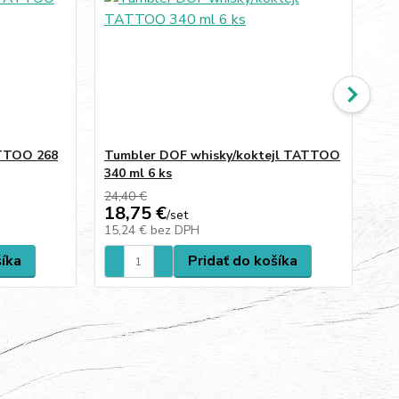
ATTOO 268
Tumbler DOF whisky/koktejl TATTOO
Lo
340 ml 6 ks
ks
24,40 €
28,
18,75 €
25
/
set
15,24 €
bez DPH
20
šíka
Pridať do košíka