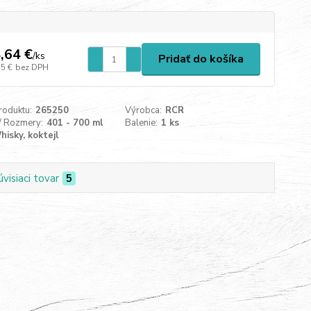
,64 €
/
ks
Pridať do košíka
15 €
bez DPH
roduktu:
265250
Výrobca:
RCR
/ Rozmery:
401 - 700 ml
Balenie:
1 ks
hisky, koktejl
úvisiaci tovar
5