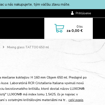
c u nás nakupujete, tým väčšiu zľavu máte.
Prihlásenie
0
ks
za
0,00 €
Mixing glass TATTOO 650 ml
a miešanie koktejlov. H 160 mm Objem 650 ml. Predajné po
kuse. Laboratóriá RCR Cristalleria Italiana vyvinuli novú
ciu bezolovnatého krištáľu, ktoré dostal názov LUXION®.
čistý" LUXION® má index lomu 1,5425, čo je najviac v
ní s ostatnými krištáľovými materiálmi na tr...
celý popis