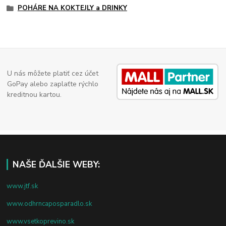
POHÁRE NA KOKTEJLY a DRINKY
U nás môžete platiť cez účet
GoPay alebo zaplaťte rýchlo
kreditnou kartou.
NAŠE ĎALŠIE WEBY:
www.jtf.sk
www.odhrncaposparadlo.sk
www.vsetkoprevino.sk