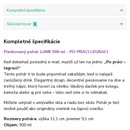
Kompletné špecifikácie
Súvisiaci tovar
1
Kompletné špecifikácie
Pieskovaný pohár LUME 500 ml - PO PRÁCI LEGRACI
Keď dobiehaš posledný e-mail, myslíš už len na jedno:
„Po práci –
legraci!“
Tento pohár ti to bude pripomínať zakaždým, keď si naleješ
zaslúžený drink. Elegantný dizajn, decentné pieskovanie na dne a
trefný nápis, ktorý hovorí za všetko. Ideálny darček pre kolegu,
kamoša alebo aj pre seba – lebo veď sme si to odmakali.
Môžete umývať v umývačke skla a riadu bez obáv. Pohár je tiež
možné použiť ako originálny svietnik na čajovú sviečku.
Rozmery pohára:
výška 11,1 cm, priemer 9,1 cm
Objem:
500 ml