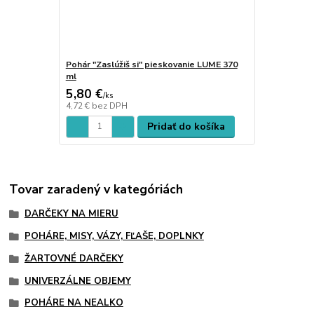
Pohár "Zaslúžiš si" pieskovanie LUME 370
ml
5,80 €
/
ks
4,72 €
bez DPH
Pridať do košíka
Tovar zaradený v kategóriách
DARČEKY NA MIERU
POHÁRE, MISY, VÁZY, FĽAŠE, DOPLNKY
ŽARTOVNÉ DARČEKY
UNIVERZÁLNE OBJEMY
POHÁRE NA NEALKO