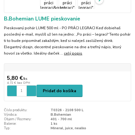
B.Bohemian LUME pieskovanie
Pieskovaný pohár LUME 500 ml - PO PRÁCI LEGRACI Keď dobiehaš
posledný e-mail, myslíš už len na jedno: „Po práci – legraci!“Tento pohár
ti to bude pripomínať zakaždým, keď si naleješ zaslúžený drink.
Elegantný dizajn, decentné pieskovanie na dne a trefný nápis, ktorý
hovorí za všetko. Ideálny darček ...
celý popis
5,80 €
/
ks
4,72 €
bez DPH
Pridať do košíka
Číslo produktu:
T0326 - 2108 500 L
Výrobca:
B.Bohemian
Objem / Rozmery:
401 - 700 ml
Balenie:
1 ks
Typ:
Mineral, juice, nealko