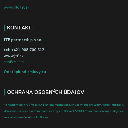
www.4toilet.sk
KONTAKT:
JTF partnership s.r.o.
tel:
+421 908 700 612
www.jtf.sk
napíšte nám
Odstúpiť od zmluvy tu
OCHRANA OSOBNÝCH ÚDAJOV
Na našich weboch ručíme za plnú ochranu Vašich osobných údajov pred zneužitím. Všetky informácie,
ktoré uvediete o svojej osobe, sú chránené v zmysle zákona č.122/2013 Z.z. o ochrane osobných údajov a o
zmene a doplnení niektorých zákonov.