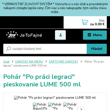
* VERNOSTNÝ ZĽAVOVÝ SYSTÉM * Vytvorte si u nás účet a pravidelnými
nákupmi získajte lepšie ceny. Čím viac u nás nakupujete, tým väčšiu zľavu
máte.
0
ks
za
0,00 €
Menu
Hľadať
Úvod
DARČEKY NA MIERU
ŽARTOVNÉ DARČEKY
Pohár "Po práci
legraci" pieskovanie LUME 500 ml
Pohár "Po práci legraci"
pieskovanie LUME 500 ml