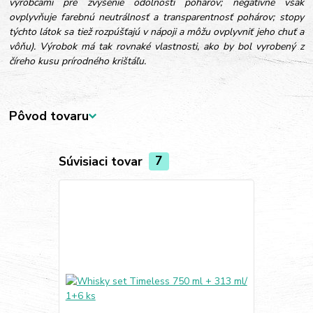
výrobcami pre zvýšenie odolnosti pohárov; negatívne však
ovplyvňuje farebnú neutrálnosť a transparentnosť pohárov; stopy
týchto látok sa tiež rozpúšťajú v nápoji a môžu ovplyvniť jeho chuť a
vôňu). Výrobok má tak rovnaké vlastnosti, ako by bol vyrobený z
číreho kusu prírodného krištáľu.
Pôvod tovaru
Súvisiaci tovar
7