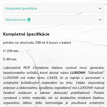
Kompletné špecifikácie
Súvisiaci tovar
7
Kompletné špecifikácie
poháre na víno/vodu 298 ml 6 kusov v balení
H 209 mm
D 89 mm
Laboratóriá RCR Cristalleria Italiana vyvinuli novú generáciu
bezolovnatého krištáľu, ktoré dostal názov
LUXION®
. "Ultračistý"
LUXION® má index lomu 1,5425, čo je najviac v porovnaní s
ostatnými krištáľovými materiálmi na trhu. Vďaka starostlivej
príprave a dokonalému vyváženiu ingrediencií má LUXION® nulové
farebné rezíduum a takmer dokonalú priehľadnosť. Poháre
vyrobené z tohto materiálu nie sú dodatočne striekané žiadnou
organickou látkou (táto technológia je používaná ostatnými