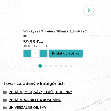
Whisky set Timeless 750 ml + 313 ml/ 1+6
Poháre na w
ks
59,53 €
24,20 €
/
set
/
s
48,40 €
bez DPH
19,67 €
bez 
Pridať do košíka
Tovar zaradený v kategóriách
POHÁRE, MISY, VÁZY, FĽAŠE, DOPLNKY
POHÁRE NA BIELE a ROSÉ VÍNO
UNIVERZÁLNE OBJEMY