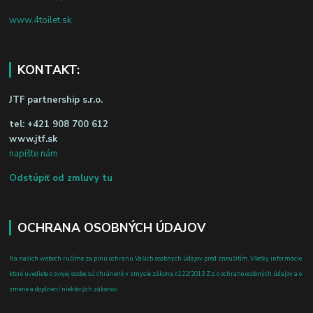
www.4toilet.sk
KONTAKT:
JTF partnership s.r.o.
tel:
+421 908 700 612
www.jtf.sk
napíšte nám
Odstúpiť od zmluvy tu
OCHRANA OSOBNÝCH ÚDAJOV
Na našich weboch ručíme za plnú ochranu Vašich osobných údajov pred zneužitím. Všetky informácie,
ktoré uvediete o svojej osobe, sú chránené v zmysle zákona č.122/2013 Z.z. o ochrane osobných údajov a o
zmene a doplnení niektorých zákonov.