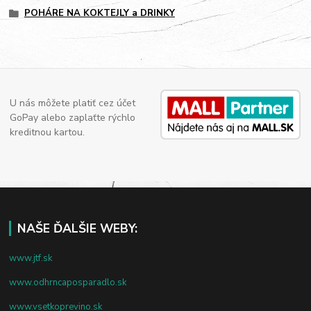
POHÁRE NA KOKTEJLY a DRINKY
U nás môžete platiť cez účet
GoPay alebo zaplaťte rýchlo
kreditnou kartou.
NAŠE ĎALŠIE WEBY:
www.jtf.sk
www.odhrncaposparadlo.sk
www.vsetkoprevino.sk