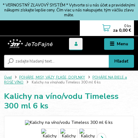
* VERNOSTNÝ ZĽAVOVÝ SYSTÉM * Vytvorte si u nás účet a pravidelnými
nákupmi získajte lepšie ceny. Čím viac u nás nakupujete, tým väčšiu zľavu
máte.
0
ks
za
0,00 €
Menu
Hľadať
Úvod
POHÁRE, MISY, VÁZY, FĽAŠE, DOPLNKY
POHÁRE NA BIELE a
ROSÉ VÍNO
Kalichy na víno/vodu Timeless 300 ml 6 ks
Kalichy na víno/vodu Timeless
300 ml 6 ks