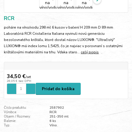
RCR
poháre na víno/vodu 298 ml 6 kusov v balení H 209 mm D 89 mm
Laboratóriá RCR Cristalleria Italiana vyvinuli novú generáciu
bezolovnatého krištáľu, ktoré dostal názov LUXION®. "Ultračistý"
LUXION® má index lomu 1,5425, čo je najviac v porovnaní s ostatnými
krištáľovými materiálmi na trhu. Vďaka staro...
celý popis
34,50 €
/
set
28,05 €
bez DPH
Pridať do košíka
Číslo produktu:
2587902
Výrobca:
RCR
Objem / Rozmery:
251-350 ml
Balenie:
6 ks
Typ:
Víno