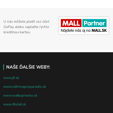
U nás môžete platiť cez účet
GoPay alebo zaplaťte rýchlo
kreditnou kartou.
NAŠE ĎALŠIE WEBY:
www.jtf.sk
www.odhrncaposparadlo.sk
www.vsetkoprevino.sk
www.4toilet.sk