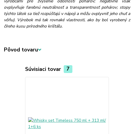
výrobcami pre zvýšenie odolnosti pohárov; negatívne však
ovplyvňuje farebnú neutrálnosť a transparentnosť pohárov; stopy
týchto látok sa tiež rozpúšťajú v nápoji a môžu ovplyvniť jeho chuť a
vôňu). Výrobok má tak rovnaké vlastnosti, ako by bol vyrobený z
číreho kusu prírodného krištáľu.
Pôvod tovaru
Súvisiaci tovar
7