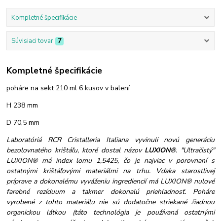
Kompletné špecifikácie
Súvisiaci tovar
7
Kompletné špecifikácie
poháre na sekt 210 ml 6 kusov v balení
H 238 mm
D 70,5 mm
Laboratóriá RCR Cristalleria Italiana vyvinuli novú generáciu
bezolovnatého krištáľu, ktoré dostal názov
LUXION®
. "Ultračistý"
LUXION® má index lomu 1,5425, čo je najviac v porovnaní s
ostatnými krištáľovými materiálmi na trhu. Vďaka starostlivej
príprave a dokonalému vyváženiu ingrediencií má LUXION® nulové
farebné rezíduum a takmer dokonalú priehľadnosť. Poháre
vyrobené z tohto materiálu nie sú dodatočne striekané žiadnou
organickou látkou (táto technológia je používaná ostatnými