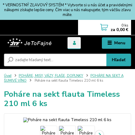
* VERNOSTNÝ ZĽAVOVÝ SYSTÉM * Vytvorte si u nás účet a pravidelnými
nákupmi získajte lepšie ceny. Čím viac u nás nakupujete, tým väčšiu zľavu
máte.
0
ks
za
0,00 €
Menu
Hľadať
Úvod
POHÁRE, MISY, VÁZY, FĽAŠE, DOPLNKY
POHÁRE NA SEKT A
ŠUMIVÉ VÍNO
Poháre na sekt flauta Timeless 210 ml 6 ks
Poháre na sekt flauta Timeless
210 ml 6 ks