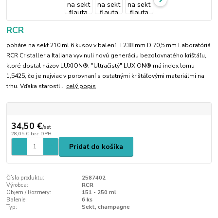
RCR
poháre na sekt 210 ml 6 kusov v balení H 238 mm D 70,5 mm Laboratóriá
RCR Cristalleria Italiana vyvinuli novú generáciu bezolovnatého krištáľu,
ktoré dostal názov LUXION®. "Ultračistý" LUXION® má index lomu
1,5425, čo je najviac v porovnaní s ostatnými krištáľovými materiálmi na
trhu. Vďaka starostl...
celý popis
34,50 €
/
set
28,05 €
bez DPH
Pridať do košíka
Číslo produktu:
2587402
Výrobca:
RCR
Objem / Rozmery:
151 - 250 ml
Balenie:
6 ks
Typ:
Sekt, champagne