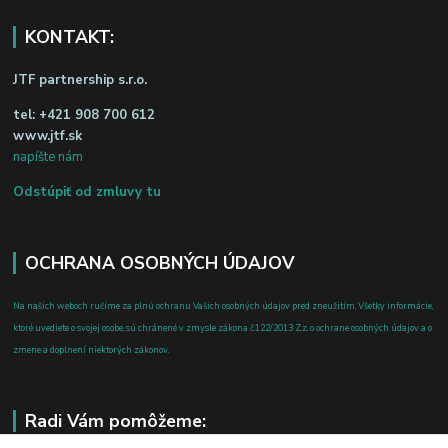
KONTAKT:
JTF partnership s.r.o.
tel:
+421 908 700 612
www.jtf.sk
napíšte nám
Odstúpiť od zmluvy tu
OCHRANA OSOBNÝCH ÚDAJOV
Na našich weboch ručíme za plnú ochranu Vašich osobných údajov pred zneužitím. Všetky informácie,
ktoré uvediete o svojej osobe, sú chránené v zmysle zákona č.122/2013 Z.z. o ochrane osobných údajov a o
zmene a doplnení niektorých zákonov.
Radi Vám pomôžeme: