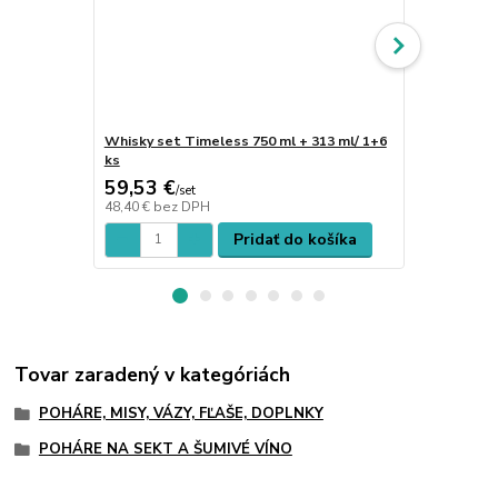
Whisky set Timeless 750 ml + 313 ml/ 1+6
Poháre na w
ks
59,53 €
24,20 €
/
set
/
s
48,40 €
bez DPH
19,67 €
bez 
Pridať do košíka
Tovar zaradený v kategóriách
POHÁRE, MISY, VÁZY, FĽAŠE, DOPLNKY
POHÁRE NA SEKT A ŠUMIVÉ VÍNO