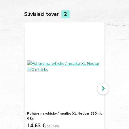
Súvisiaci tovar
2
Poháre na whisky / nealko XL Nectar 530 ml
Poháre na wh
6 ks
ks
14,63 €
14,01 €
/
bal 6 ks
/
b