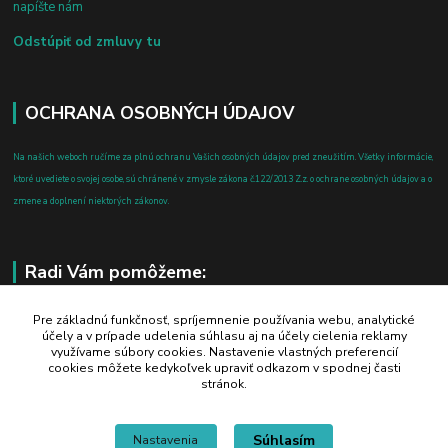
napíšte nám
Odstúpiť od zmluvy tu
OCHRANA OSOBNÝCH ÚDAJOV
Na našich weboch ručíme za plnú ochranu Vašich osobných údajov pred zneužitím. Všetky informácie,
ktoré uvediete o svojej osobe, sú chránené v zmysle zákona č.122/2013 Z.z. o ochrane osobných údajov a o
zmene a doplnení niektorých zákonov.
Radi Vám pomôžeme:
+421 908 700 612
Pre základnú funkčnosť, spríjemnenie používania webu, analytické
účely a v prípade udelenia súhlasu aj na účely cielenia reklamy
po-pia: 8.00 - 16.00
využívame súbory cookies. Nastavenie vlastných preferencií
cookies môžete kedykoľvek upraviť odkazom v spodnej časti
business@jtf.sk
stránok.
Súhlasím
Nastavenia