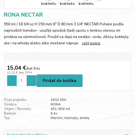
RONA NECTAR
550 ml / 18 3/4 oz H 150 mm 6" D 80 mm 3 1/4" NECTAR Poháre podľa
najnovších trendov - uzučký spodok (ľad) spolu s tenkou stenou im
pridáva na výnimočnosti. Použiť sa dajú na nealko- vodu, džúsy, koktejly,
ale i na whisky alebo alko miešané nápoje.
celý popis
15,04 €
/
bal 6 ks
12,23 €
bez DPH
Pridať do košíka
Číslo produktu:
4932 550
Výrobca:
RONA
Objem / Rozmery:
451-650 ml
Balenie:
6 ks
Typ:
Martini, koktejly, drinky