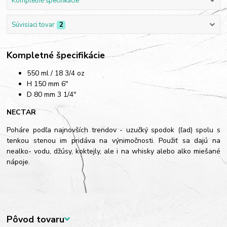
Kompletné špecifikácie
Súvisiaci tovar
2
Kompletné špecifikácie
550 ml / 18 3/4 oz
H 150 mm 6"
D 80 mm 3 1/4"
NECTAR
Poháre podľa najnovších trendov - uzučký spodok (ľad) spolu s
tenkou stenou im pridáva na výnimočnosti. Použiť sa dajú na
nealko- vodu, džúsy, koktejly, ale i na whisky alebo alko miešané
nápoje.
Pôvod tovaru