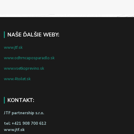
NAŠE ĎALŠIE WEBY:
www.jtf.sk
www.odhrncaposparadlo.sk
www.vsetkoprevino.sk
www.4toilet.sk
KONTAKT:
JTF partnership s.r.o.
tel:
+421 908 700 612
www.jtf.sk