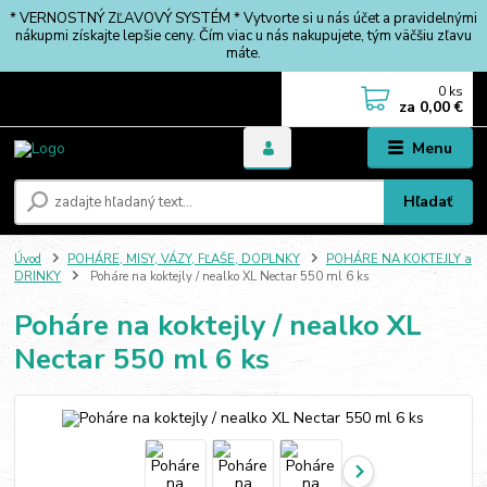
* VERNOSTNÝ ZĽAVOVÝ SYSTÉM * Vytvorte si u nás účet a pravidelnými
nákupmi získajte lepšie ceny. Čím viac u nás nakupujete, tým väčšiu zľavu
máte.
0
ks
za
0,00 €
Menu
Hľadať
Úvod
POHÁRE, MISY, VÁZY, FĽAŠE, DOPLNKY
POHÁRE NA KOKTEJLY a
DRINKY
Poháre na koktejly / nealko XL Nectar 550 ml 6 ks
Poháre na koktejly / nealko XL
Nectar 550 ml 6 ks