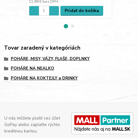
11,89 €
bez DPH
11,39 €
bez 
Pridať do košíka
Tovar zaradený v kategóriách
POHÁRE, MISY, VÁZY, FĽAŠE, DOPLNKY
POHÁRE NA NEALKO
POHÁRE NA KOKTEJLY a DRINKY
U nás môžete platiť cez účet
GoPay alebo zaplaťte rýchlo
kreditnou kartou.