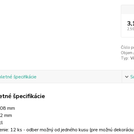
3,
2,59
Číslo p
Objem 
Typ:
V
etné špecifikácie
S
tné špecifikácie
208 mm
82 mm
cl
enie: 12 ks - odber možný od jedného kusu (pre možnú dekoráciu