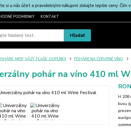
u nás účet a pravidelnými nákupmi získajte lepšie ceny. Čím via
HODNÉ PODMIENKY
KONTAKT
Hľadať
OHÁRE, MISY, VÁZY, FĽAŠE, DOPLNKY
POHÁRE NA ČERVENÉ VÍNO
erzálny pohár na víno 410 ml Wi
RON
H 208 
kusu (
prezen
európs
sommel