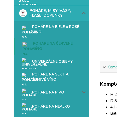
POHÁRE, MISY, VÁZY,
FĽAŠE, DOPLNKY
POHÁRE NA BIELE a ROSÉ
VÍNO
POHÁRE NA ČERVENÉ
VÍNO
UNIVERZÁLNE OBJEMY
Kompl
POHÁRE NA SEKT A
ŠUMIVÉ VÍNO
Komple
POHÁRE NA PIVO
H 
D 
POHÁRE NA NEALKO
41 
Bal