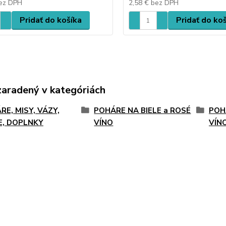
ez DPH
2,58 €
bez DPH
Pridať do košíka
Pridať do ko
zaradený v kategóriách
RE, MISY, VÁZY,
POHÁRE NA BIELE a ROSÉ
POH
E, DOPLNKY
VÍNO
VÍN