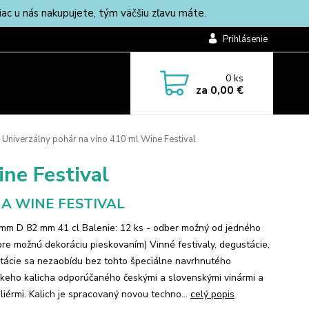
c u nás nakupujete, tým väčšiu zľavu máte.
Prihlásenie
0
ks
za
0,00 €
Univerzálny pohár na víno 410 ml Wine Festival
ne Festival
A WINE FESTIVAL
mm D 82 mm 41 cl Balenie: 12 ks - odber možný od jedného
pre možnú dekoráciu pieskovaním) Vinné festivaly, degustácie,
tácie sa nezaobídu bez tohto špeciálne navrhnutého
keho kalicha odporúčaného českými a slovenskými vinármi a
iérmi. Kalich je spracovaný novou techno...
celý popis