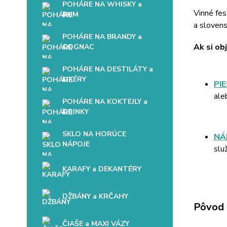
POHÁRE NA WHISKY a
Vinné fes
RUM
a slovens
POHÁRE NA BRANDY a
Ak si ob
COGNAC
POHÁRE NA DESTILÁTY a
LIKÉRY
PI
ale
POHÁRE NA KOKTEJLY a
DRINKY
SKLO NA HORÚCE
NÁ
NÁPOJE
slu
KARAFY a DEKANTÉRY
DŽBÁNY a KRČAHY
Pôvod 
ČIAŠE a MAXI VÁZY