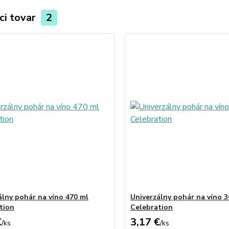
ci tovar
2
álny pohár na víno 470 ml
Univerzálny pohár na víno 3
tion
Celebration
€
3,17 €
/
ks
/
ks