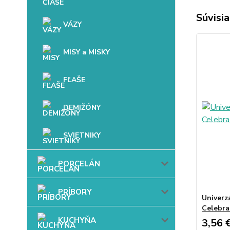
Súvisia
VÁZY
MISY a MISKY
FĽAŠE
DEMIŽÓNY
SVIETNIKY
PORCELÁN
PRÍBORY
Univerz
Celebra
KUCHYŇA
3,56 