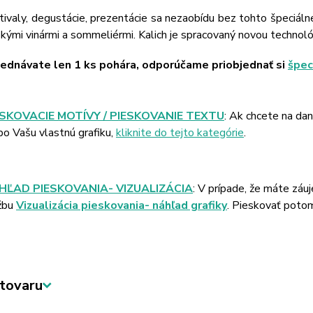
tivaly, degustácie, prezentácie sa nezaobídu bez tohto špeciá
kými vinármi a sommeliérmi. Kalich je spracovaný novou technol
jednávate len 1 ks pohára, odporúčame priobjednať si
špec
ESKOVACIE MOTÍVY / PIESKOVANIE TEXTU
: Ak chcete na da
bo Vašu vlastnú grafiku,
kliknite do tejto kategórie
.
HĽAD PIESKOVANIA- VIZUALIZÁCIA
: V prípade, že máte záu
žbu
Vizualizácia pieskovania- náhľad grafiky
. Pieskovať poto
tovaru