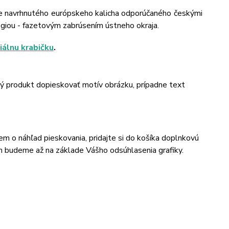
lne navrhnutého európskeho kalicha odporúčaného českými
ógiou - fazetovým zabrúsením ústneho okraja.
iálnu krabičku
.
ný produkt dopieskovať motív obrázku, prípadne text
jem o náhľad pieskovania, pridajte si do košíka doplnkovú
m budeme až na základe Vášho odsúhlasenia grafiky.