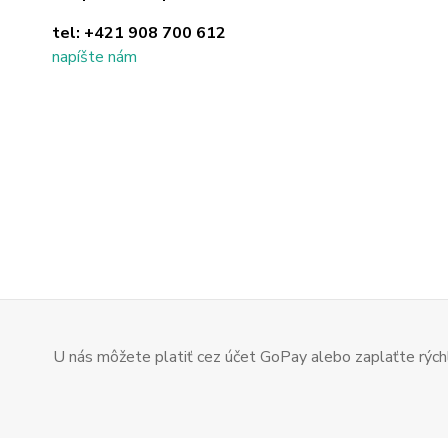
tel:
+421 908 700 612
napíšte nám
U nás môžete platiť cez účet GoPay alebo zaplaťte rýchl