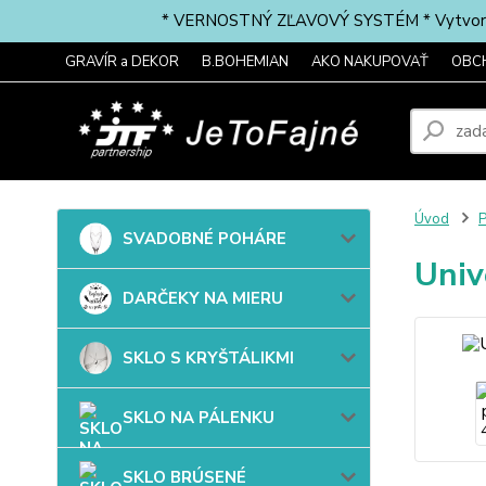
* VERNOSTNÝ ZĽAVOVÝ SYSTÉM * Vytvorte si 
GRAVÍR a DEKOR
B.BOHEMIAN
AKO NAKUPOVAŤ
OBC
Úvod
P
SVADOBNÉ POHÁRE
Univ
DARČEKY NA MIERU
SKLO S KRYŠTÁLIKMI
SKLO NA PÁLENKU
SKLO BRÚSENÉ