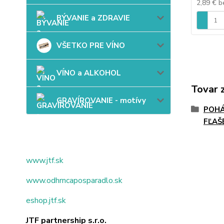
2,89 €
b
BÝVANIE a ZDRAVIE
VŠETKO PRE VÍNO
VÍNO a ALKOHOL
Tovar 
GRAVÍROVANIE - motívy
POHÁ
FĽAŠ
www.jtf.sk
www.odhrncaposparadlo.sk
eshop.jtf.sk
JTF partnership s.r.o.