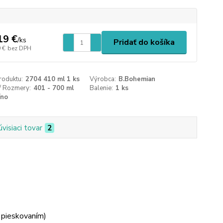
19 €
/
ks
Pridať do košíka
 €
bez DPH
roduktu:
2704 410 ml 1 ks
Výrobca:
B.Bohemian
/ Rozmery:
401 - 700 ml
Balenie:
1 ks
íno
úvisiaci tovar
2
 pieskovaním)