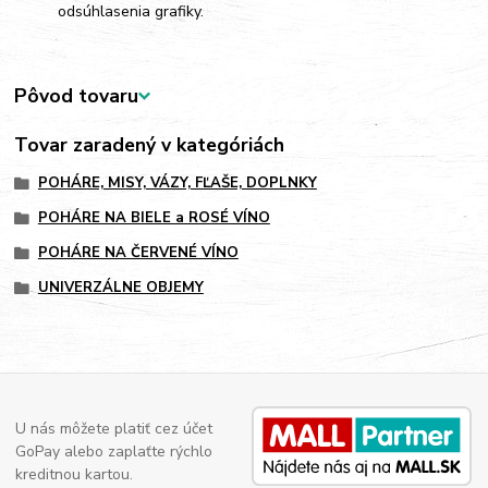
odsúhlasenia grafiky.
Pôvod tovaru
Tovar zaradený v kategóriách
POHÁRE, MISY, VÁZY, FĽAŠE, DOPLNKY
POHÁRE NA BIELE a ROSÉ VÍNO
POHÁRE NA ČERVENÉ VÍNO
UNIVERZÁLNE OBJEMY
U nás môžete platiť cez účet
GoPay alebo zaplaťte rýchlo
kreditnou kartou.