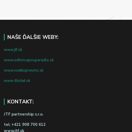
NAŠE ĎALŠIE WEBY:
www.jtf.sk
www.odhrncaposparadlo.sk
www.vsetkoprevino.sk
www.4toilet.sk
KONTAKT:
JTF partnership s.r.o.
tel:
+421 908 700 612
www.jtf.sk