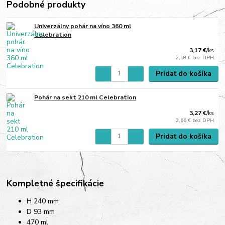
Podobné produkty
Univerzálny pohár na víno 360 ml
Celebration
3,17 €
/
ks
2,58 €
bez DPH
Pridať do košíka
Pohár na sekt 210 ml Celebration
3,27 €
/
ks
2,66 €
bez DPH
Pridať do košíka
Kompletné špecifikácie
H 240 mm
D 93 mm
470 ml