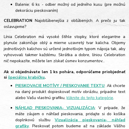
Balenie: 6 ks - odber možný od jedného kusu (pre možnú
dekoráciu pieskovaním)
CELEBRATION
Najobľúbenejšia z obľúbených. A prečo ju tak
oslavujeme?
Línia Celebration má vysoké štíhle stopky, ktoré elegantne a
plynule zakončuje oblý a mierne uzavretý tvar kalicha. Objemy
jednotlivých kalichov sú určené jednotlivým typom nápoja tak, aby
vyhovovali takmer každému. Skrátka a dobre, líniou Celebration
nič nepokazíte, môžete len získať úsmev konzumentov...
Ak si objednávate len 1 ks pohára, odporúčame priobjednať
si
špeciálnu krabičku
.
PIESKOVACIE MOTÍVY / PIESKOVANIE TEXTU
: Ak chcete
na daný produkt dopieskovať motív obrázku, prípadne text
alebo Vašu vlastnú grafiku,
kliknite do tejto kategórie
.
NÁHĽAD PIESKOVANIA- VIZUALIZÁCIA
: V prípade, že
máte záujem o náhľad pieskovania, pridajte si do košíka
doplnkovú službu
Vizualizácia pieskovania- náhľad
grafiky
. Pieskovať potom budeme až na základe Vášho