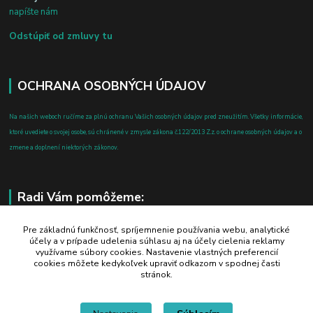
napíšte nám
Odstúpiť od zmluvy tu
OCHRANA OSOBNÝCH ÚDAJOV
Na našich weboch ručíme za plnú ochranu Vašich osobných údajov pred zneužitím. Všetky informácie,
ktoré uvediete o svojej osobe, sú chránené v zmysle zákona č.122/2013 Z.z. o ochrane osobných údajov a o
zmene a doplnení niektorých zákonov.
Radi Vám pomôžeme:
+421 908 700 612
Pre základnú funkčnosť, spríjemnenie používania webu, analytické
účely a v prípade udelenia súhlasu aj na účely cielenia reklamy
po-pia: 8.00 - 16.00
využívame súbory cookies. Nastavenie vlastných preferencií
cookies môžete kedykoľvek upraviť odkazom v spodnej časti
business@jtf.sk
stránok.