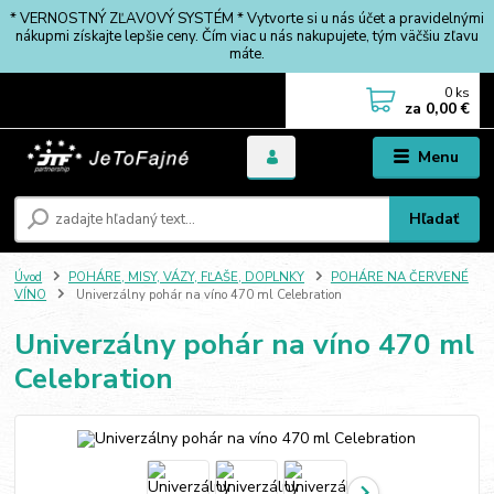
* VERNOSTNÝ ZĽAVOVÝ SYSTÉM * Vytvorte si u nás účet a pravidelnými
nákupmi získajte lepšie ceny. Čím viac u nás nakupujete, tým väčšiu zľavu
máte.
0
ks
za
0,00 €
Menu
Hľadať
Úvod
POHÁRE, MISY, VÁZY, FĽAŠE, DOPLNKY
POHÁRE NA ČERVENÉ
VÍNO
Univerzálny pohár na víno 470 ml Celebration
Univerzálny pohár na víno 470 ml
Celebration