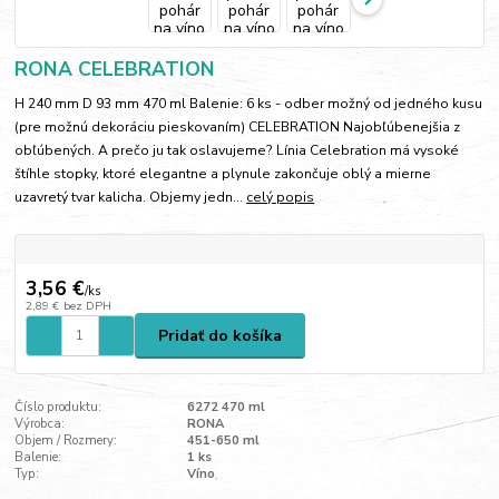
RONA CELEBRATION
H 240 mm D 93 mm 470 ml Balenie: 6 ks - odber možný od jedného kusu
(pre možnú dekoráciu pieskovaním) CELEBRATION Najobľúbenejšia z
obľúbených. A prečo ju tak oslavujeme? Línia Celebration má vysoké
štíhle stopky, ktoré elegantne a plynule zakončuje oblý a mierne
uzavretý tvar kalicha. Objemy jedn...
celý popis
3,56 €
/
ks
2,89 €
bez DPH
Pridať do košíka
Číslo produktu:
6272 470 ml
Výrobca:
RONA
Objem / Rozmery:
451-650 ml
Balenie:
1 ks
Typ:
Víno