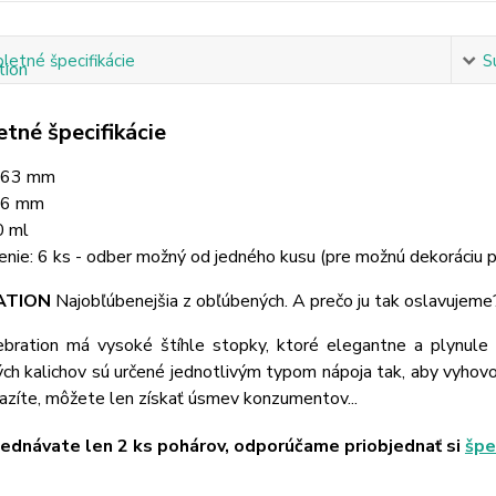
etné špecifikácie
S
tné špecifikácie
263 mm
66 mm
 ml
enie: 6 ks - odber možný od jedného kusu (pre možnú dekoráciu 
ATION
Najobľúbenejšia z obľúbených. A prečo ju tak oslavujeme
lebration má vysoké štíhle stopky, ktoré elegantne a plynule
ých kalichov sú určené jednotlivým typom nápoja tak, aby vyhovo
azíte, môžete len získať úsmev konzumentov...
jednávate len 2 ks pohárov, odporúčame priobjednať si
špe