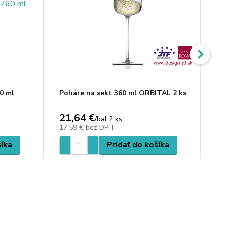
0 ml
Poháre na sekt 360 ml ORBITAL 2 ks
Po
21,64 €
23
/
bal 2 ks
17,59 €
bez DPH
19
šíka
Pridať do košíka