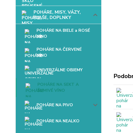
POHÁRE, MISY, VÁZY,
FĽAŠE, DOPLNKY
POHÁRE NA BIELE a ROSÉ
VÍNO
POHÁRE NA ČERVENÉ
VÍNO
UNIVERZÁLNE OBJEMY
Podobn
POHÁRE NA SEKT A
ŠUMIVÉ VÍNO
POHÁRE NA PIVO
POHÁRE NA NEALKO