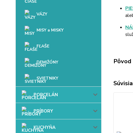
PI
VÁZY
ale
NÁ
MISY a MISKY
slu
FĽAŠE
Pôvod 
DEMIŽÓNY
SVIETNIKY
Súvisia
PORCELÁN
PRÍBORY
KUCHYŇA