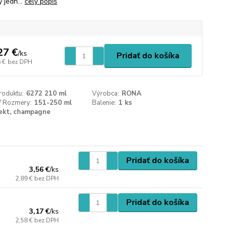
 jedn...
celý popis
27 €
/
ks
Pridať do košíka
 €
bez DPH
roduktu:
6272 210 ml
Výrobca:
RONA
/ Rozmery:
151-250 ml
Balenie:
1 ks
ekt, champagne
Pridať do košíka
3,56 €
/
ks
2,89 €
bez DPH
Pridať do košíka
3,17 €
/
ks
2,58 €
bez DPH