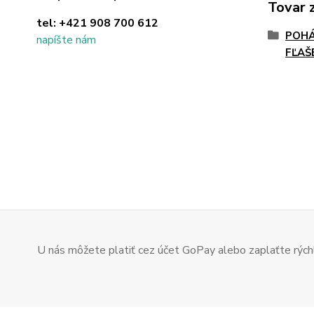
Tovar 
tel:
+421 908 700 612
POHÁ
napíšte nám
FĽAŠ
U nás môžete platiť cez účet GoPay alebo zaplaťte rýchl