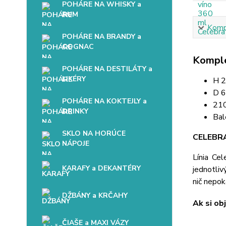
POHÁRE NA WHISKY a
RUM
Kompl
POHÁRE NA BRANDY a
COGNAC
Komple
POHÁRE NA DESTILÁTY a
LIKÉRY
H 
D 
POHÁRE NA KOKTEJLY a
210
DRINKY
Bal
SKLO NA HORÚCE
CELEBR
NÁPOJE
Línia Ce
KARAFY a DEKANTÉRY
jednotliv
nič nepok
DŽBÁNY a KRČAHY
Ak si ob
ČIAŠE a MAXI VÁZY