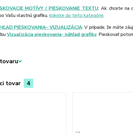
ESKOVACIE MOTÍVY / PIESKOVANIE TEXTU
: Ak chcete na 
bo Vašu vlastnú grafiku,
kliknite do tejto kategórie
.
HĽAD PIESKOVANIA- VIZUALIZÁCIA
: V prípade, že máte záu
žbu
Vizualizácia pieskovania- náhľad grafiky
. Pieskovať poto
tovaru
ci tovar
4