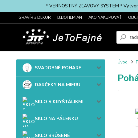
* VERNOSTNÝ ZĽAVOVÝ SYSTÉM * Vytvorte si 
GRAVÍR a DEKOR
B.BOHEMIAN
AKO NAKUPOVAŤ
OBC
Úvod
P
SVADOBNÉ POHÁRE
Pohá
DARČEKY NA MIERU
SKLO S KRYŠTÁLIKMI
SKLO NA PÁLENKU
SKLO BRÚSENÉ