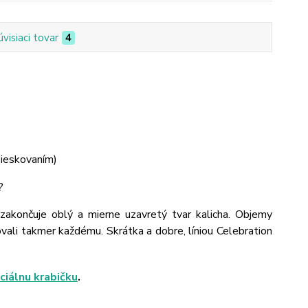
úvisiaci tovar
4
pieskovaním)
?
 zakončuje oblý a mierne uzavretý tvar kalicha. Objemy
vali takmer každému. Skrátka a dobre, líniou Celebration
ciálnu krabičku
.