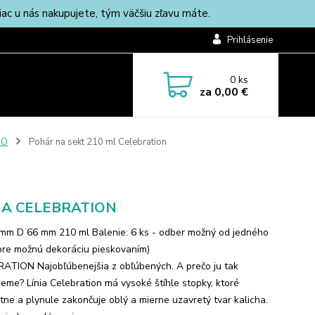
c u nás nakupujete, tým väčšiu zľavu máte.
Prihlásenie
0
ks
za
0,00 €
NO
Pohár na sekt 210 ml Celebration
A CELEBRATION
mm D 66 mm 210 ml Balenie: 6 ks - odber možný od jedného
pre možnú dekoráciu pieskovaním)
ATION Najobľúbenejšia z obľúbených. A prečo ju tak
jeme? Línia Celebration má vysoké štíhle stopky, ktoré
tne a plynule zakončuje oblý a mierne uzavretý tvar kalicha.