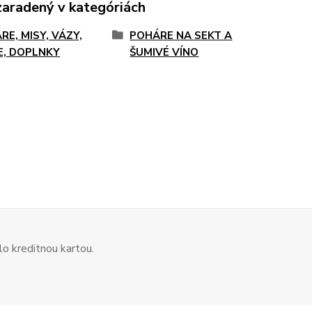
zaradený v kategóriách
RE, MISY, VÁZY,
POHÁRE NA SEKT A
E, DOPLNKY
ŠUMIVÉ VÍNO
o kreditnou kartou.