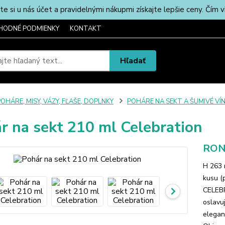
u nás účet a pravidelnými nákupmi získajte lepšie ceny. Čím via
HODNÉ PODMIENKY
KONTAKT
Hľadať
OHÁRE, MISY, VÁZY, FĽAŠE, DOPLNKY
POHÁRE NA SEKT A ŠUMIVÉ VÍ
r na sekt 210 ml Celebration
RON
H 263 
kusu (
CELEBR
oslavu
elegan