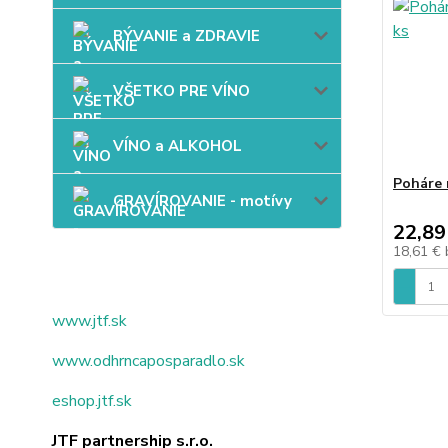
BÝVANIE a ZDRAVIE
VŠETKO PRE VÍNO
VÍNO a ALKOHOL
Poháre 
GRAVÍROVANIE - motívy
22,89
18,61 €
www.jtf.sk
www.odhrncaposparadlo.sk
eshop.jtf.sk
JTF partnership s.r.o.