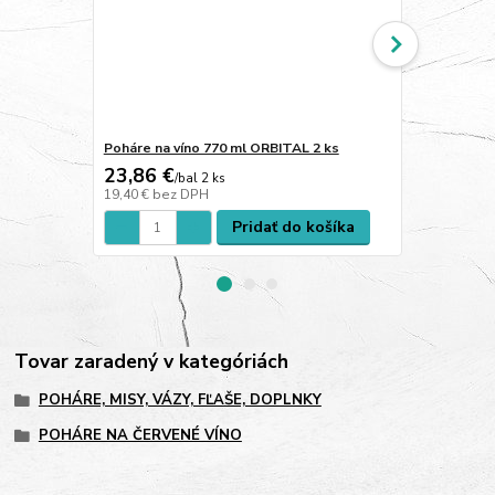
Poháre na víno 770 ml ORBITAL 2 ks
Poháre na v
23,86 €
22,70 €
/
bal 2 ks
/
b
19,40 €
bez DPH
18,46 €
bez 
Pridať do košíka
Tovar zaradený v kategóriách
POHÁRE, MISY, VÁZY, FĽAŠE, DOPLNKY
POHÁRE NA ČERVENÉ VÍNO