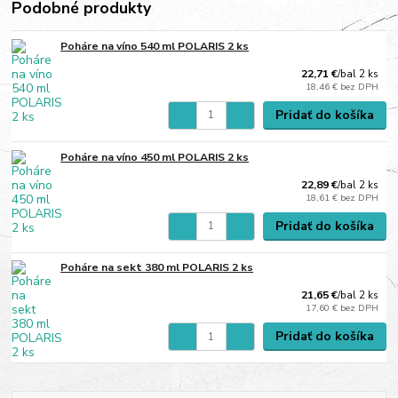
Podobné produkty
Poháre na víno 540 ml POLARIS 2 ks
22,71 €
/
bal 2 ks
18,46 €
bez DPH
Pridať do košíka
Poháre na víno 450 ml POLARIS 2 ks
22,89 €
/
bal 2 ks
18,61 €
bez DPH
Pridať do košíka
Poháre na sekt 380 ml POLARIS 2 ks
21,65 €
/
bal 2 ks
17,60 €
bez DPH
Pridať do košíka