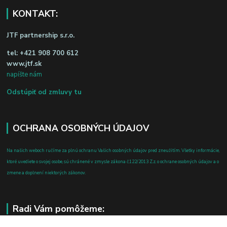
KONTAKT:
JTF partnership s.r.o.
tel:
+421 908 700 612
www.jtf.sk
napíšte nám
Odstúpiť od zmluvy tu
OCHRANA OSOBNÝCH ÚDAJOV
Na našich weboch ručíme za plnú ochranu Vašich osobných údajov pred zneužitím. Všetky informácie,
ktoré uvediete o svojej osobe, sú chránené v zmysle zákona č.122/2013 Z.z. o ochrane osobných údajov a o
zmene a doplnení niektorých zákonov.
Radi Vám pomôžeme: