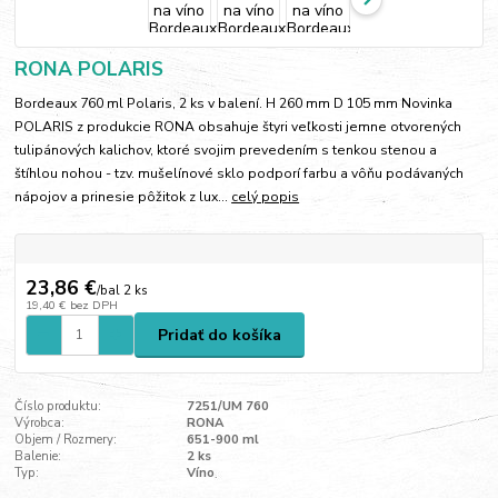
RONA POLARIS
Bordeaux 760 ml Polaris, 2 ks v balení. H 260 mm D 105 mm Novinka
POLARIS z produkcie RONA obsahuje štyri veľkosti jemne otvorených
tulipánových kalichov, ktoré svojim prevedením s tenkou stenou a
štíhlou nohou - tzv. mušelínové sklo podporí farbu a vôňu podávaných
nápojov a prinesie pôžitok z lux...
celý popis
23,86 €
/
bal 2 ks
19,40 €
bez DPH
Pridať do košíka
Číslo produktu:
7251/UM 760
Výrobca:
RONA
Objem / Rozmery:
651-900 ml
Balenie:
2 ks
Typ:
Víno