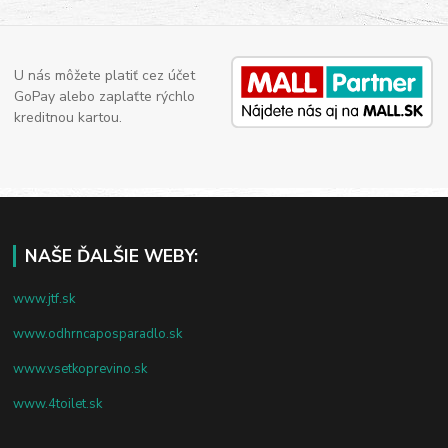
U nás môžete platiť cez účet
GoPay alebo zaplaťte rýchlo
kreditnou kartou.
NAŠE ĎALŠIE WEBY:
www.jtf.sk
www.odhrncaposparadlo.sk
www.vsetkoprevino.sk
www.4toilet.sk