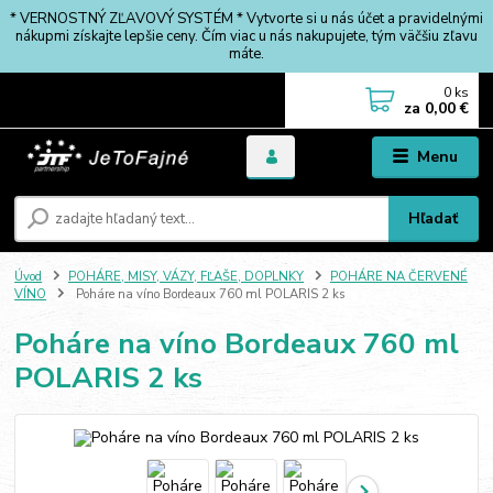
* VERNOSTNÝ ZĽAVOVÝ SYSTÉM * Vytvorte si u nás účet a pravidelnými
nákupmi získajte lepšie ceny. Čím viac u nás nakupujete, tým väčšiu zľavu
máte.
0
ks
za
0,00 €
Menu
Hľadať
Úvod
POHÁRE, MISY, VÁZY, FĽAŠE, DOPLNKY
POHÁRE NA ČERVENÉ
VÍNO
Poháre na víno Bordeaux 760 ml POLARIS 2 ks
Poháre na víno Bordeaux 760 ml
POLARIS 2 ks