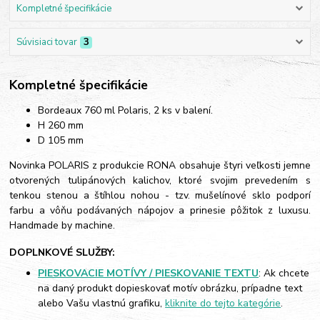
Kompletné špecifikácie
Súvisiaci tovar
3
Kompletné špecifikácie
Bordeaux 760 ml Polaris, 2 ks v balení.
H 260 mm
D 105 mm
Novinka POLARIS z produkcie RONA obsahuje štyri veľkosti jemne
otvorených tulipánových kalichov, ktoré svojim prevedením s
tenkou stenou a štíhlou nohou - tzv. mušelínové sklo podporí
farbu a vôňu podávaných nápojov a prinesie pôžitok z luxusu.
Handmade by machine.
DOPLNKOVÉ SLUŽBY:
PIESKOVACIE MOTÍVY / PIESKOVANIE TEXTU
: Ak chcete
na daný produkt dopieskovať motív obrázku, prípadne text
alebo Vašu vlastnú grafiku,
kliknite do tejto kategórie
.