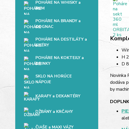
POHÁRE NA WHISKY a
RUM
POHÁRE NA BRANDY a
COGNAC
Komple
POHÁRE NA DESTILÁTY a
LIKÉRY
Win
H 
POHÁRE NA KOKTEJLY a
DRINKY
D 
Novinka R
SKLO NA HORÚCE
NÁPOJE
dodáva po
by machin
KARAFY a DEKANTÉRY
DOPLNK
PI
DŽBÁNY a KRČAHY
ale
ČIAŠE a MAXI VÁZY