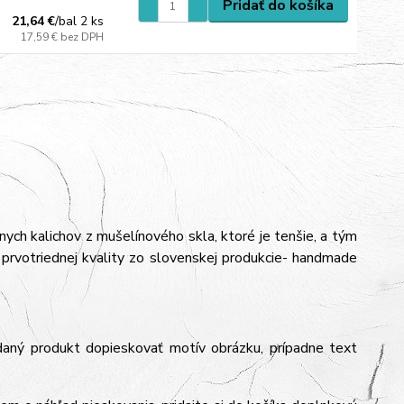
Pridať do košíka
21,64 €
/
bal 2 ks
17,59 €
bez DPH
ych kalichov z mušelínového skla, ktoré je tenšie, a tým
 prvotriednej kvality zo slovenskej produkcie- handmade
daný produkt dopieskovať motív obrázku, prípadne text