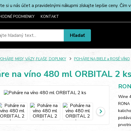
u nás účet a pravidelnými nákupmi získajte lepšie ceny. Čím via
HODNÉ PODMIENKY
KONTAKT
Hľadať
OHÁRE, MISY, VÁZY, FĽAŠE, DOPLNKY
POHÁRE NA BIELE a ROSÉ VÍNO
re na víno 480 ml ORBITAL 2 k
RON
Wine 4
RONA O
kalich
podáva
prvotri