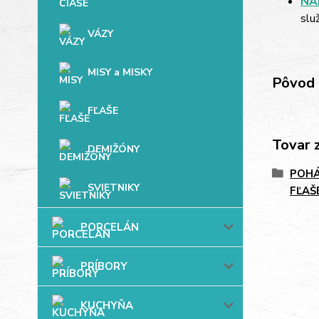
NÁ
slu
VÁZY
MISY a MISKY
Pôvod 
FĽAŠE
Tovar 
DEMIŽÓNY
POHÁ
SVIETNIKY
FĽAŠ
PORCELÁN
PRÍBORY
KUCHYŇA