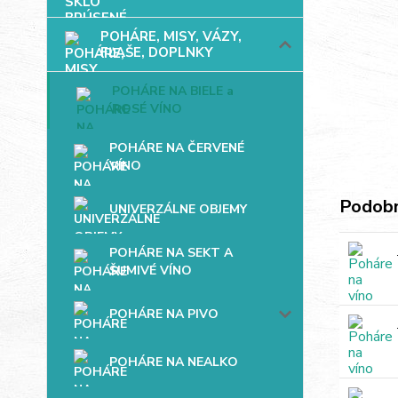
POHÁRE, MISY, VÁZY,
FĽAŠE, DOPLNKY
POHÁRE NA BIELE a
ROSÉ VÍNO
POHÁRE NA ČERVENÉ
VÍNO
Podobn
UNIVERZÁLNE OBJEMY
POHÁRE NA SEKT A
ŠUMIVÉ VÍNO
POHÁRE NA PIVO
POHÁRE NA NEALKO