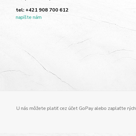
tel:
+421 908 700 612
napíšte nám
U nás môžete platiť cez účet GoPay alebo zaplaťte rýchl