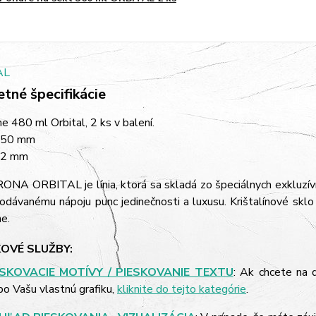
tné špecifikácie
e 480 ml Orbital, 2 ks v balení.
250 mm
82 mm
ONA ORBITAL je línia, ktorá sa skladá zo špeciálnych exkluzívn
dávanému nápoju punc jedinečnosti a luxusu. Krištalínové sklo
e.
OVÉ SLUŽBY:
ESKOVACIE MOTÍVY / PIESKOVANIE TEXTU
: Ak chcete na 
bo Vašu vlastnú grafiku,
kliknite do tejto kategórie
.