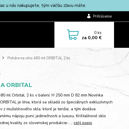
c u nás nakupujete, tým väčšiu zľavu máte.
Prihlásenie
0
ks
za
0,00 €
Poháre na víno 480 ml ORBITAL 2 ks
s
A ORBITAL
80 ml Orbital, 2 ks v balení. H 250 mm D 82 mm Novinka
RBITAL je línia, ktorá sa skladá zo špeciálnych exkluzívnych
ov z mušelínového skla, ktoré je tenšie, a tým dodáva
nému nápoju punc jedinečnosti a luxusu. Krištalínové sklo
ednej kvality zo slovenskej produkcie- ...
celý popis