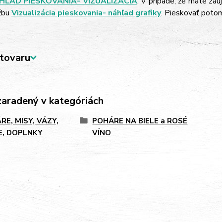
HĽAD PIESKOVANIA- VIZUALIZÁCIA
: V prípade, že máte záu
žbu
Vizualizácia pieskovania- náhľad grafiky
. Pieskovať poto
tovaru
zaradený v kategóriách
RE, MISY, VÁZY,
POHÁRE NA BIELE a ROSÉ
E, DOPLNKY
VÍNO