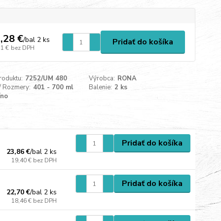
,28 €
/
bal 2 ks
Pridať do košíka
11 €
bez DPH
roduktu:
7252/UM 480
Výrobca:
RONA
/ Rozmery:
401 - 700 ml
Balenie:
2 ks
íno
Pridať do košíka
23,86 €
/
bal 2 ks
19,40 €
bez DPH
Pridať do košíka
22,70 €
/
bal 2 ks
18,46 €
bez DPH