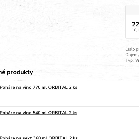
22
18,
Číslo p
Objem 
Typ:
V
é produkty
Poháre na víno 770 ml ORBITAL 2 ks
Poháre na víno 540 ml ORBITAL 2 ks
Poháre na sekt 360 ml ORBITAL 2 ks