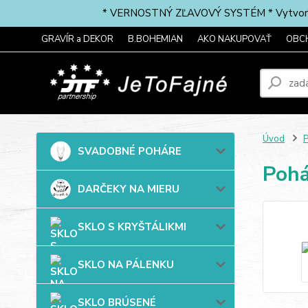
* VERNOSTNÝ ZĽAVOVÝ SYSTÉM * Vytvorte si 
GRAVÍR a DEKOR
B.BOHEMIAN
AKO NAKUPOVAŤ
OBC
Úvod
P
SVADOBNÉ POHÁRE
Pohá
DARČEKY NA MIERU
SKLO S KRYŠTÁLIKMI
SKLO NA PÁLENKU
SKLO BRÚSENÉ