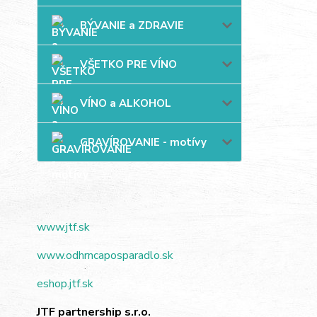
BÝVANIE a ZDRAVIE
VŠETKO PRE VÍNO
VÍNO a ALKOHOL
GRAVÍROVANIE - motívy
www.jtf.sk
www.odhrncaposparadlo.sk
eshop.jtf.sk
JTF partnership s.r.o.