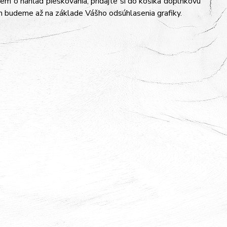
jem o náhľad pieskovania, pridajte si do košíka doplnkovú
m budeme až na základe Vášho odsúhlasenia grafiky.