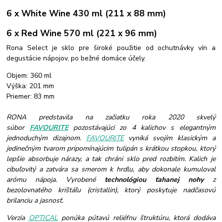
6 x White Wine 430 ml (211 x 88 mm)
6 x Red Wine 570 ml (221 x 96 mm)
Rona Select je sklo pre široké použitie od ochutnávky vín a
degustácie nápojov, po bežné domáce účely.
Objem: 360 ml
Výška: 201 mm
Priemer: 83 mm
RONA predstavila na začiatku roka 2020 skvelý
súbor
FAVOURITE
pozostávajúci zo 4 kalichov s elegantným
jednoduchým dizajnom.
FAVOURITE
vyniká svojím klasickým a
jedinečným tvarom pripomínajúcim tulipán s krátkou stopkou, ktorý
lepšie absorbuje nárazy, a tak chráni sklo pred rozbitím. Kalich je
cibuľovitý a zatvára sa smerom k hrdlu, aby dokonale kumuloval
arómu nápoja. Vyrobené
technológiou ťahanej nohy
z
bezolovnatého krištáľu (cristallin), ktorý poskytuje nadčasovú
brilanciu a jasnosť.
Verzia
OPTICAL
ponúka pútavú reliéfnu štruktúru, ktorá dodáva