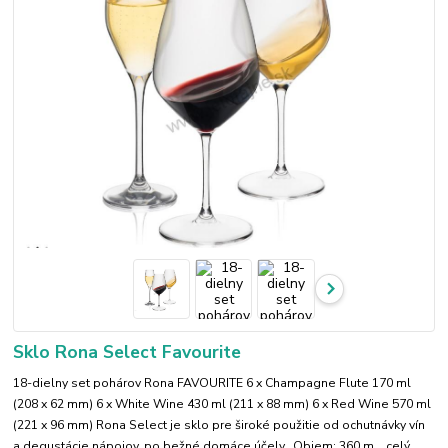
Sklo Rona Select Favourite
18-dielny set pohárov Rona FAVOURITE 6 x Champagne Flute 170 ml
(208 x 62 mm) 6 x White Wine 430 ml (211 x 88 mm) 6 x Red Wine 570 ml
(221 x 96 mm) Rona Select je sklo pre široké použitie od ochutnávky vín
a degustácie nápojov, po bežné domáce účely. Objem: 360 m...
celý