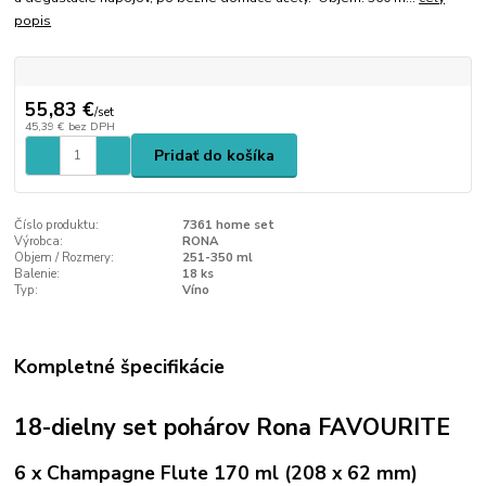
popis
55,83 €
/
set
45,39 €
bez DPH
Pridať do košíka
Číslo produktu:
7361 home set
Výrobca:
RONA
Objem / Rozmery:
251-350 ml
Balenie:
18 ks
Typ:
Víno
Kompletné špecifikácie
18-dielny set pohárov Rona FAVOURITE
6 x Champagne Flute 170 ml (208 x 62 mm)