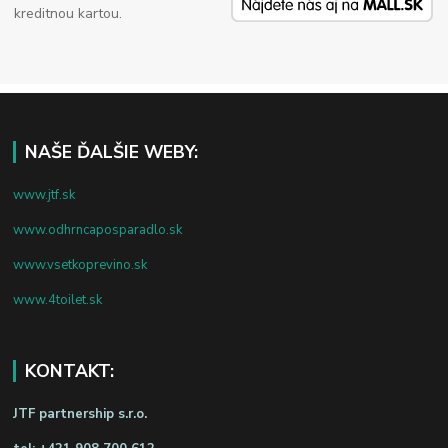
kreditnou kartou.
NAŠE ĎALŠIE WEBY:
www.jtf.sk
www.odhrncaposparadlo.sk
www.vsetkoprevino.sk
www.4toilet.sk
KONTAKT:
JTF partnership s.r.o.