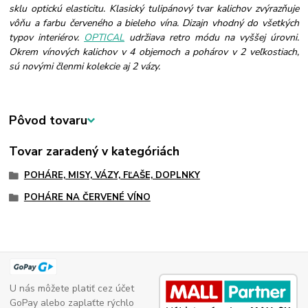
sklu optickú elasticitu. Klasický tulipánový tvar kalichov zvýrazňuje
vôňu a farbu červeného a bieleho vína. Dizajn vhodný do všetkých
typov interiérov.
OPTICAL
udržiava retro módu na vyššej úrovni.
Okrem vínových kalichov v 4 objemoch a pohárov v 2 veľkostiach,
sú novými členmi kolekcie aj 2 vázy.
Pôvod tovaru
Tovar zaradený v kategóriách
POHÁRE, MISY, VÁZY, FĽAŠE, DOPLNKY
POHÁRE NA ČERVENÉ VÍNO
U nás môžete platiť cez účet
GoPay alebo zaplaťte rýchlo