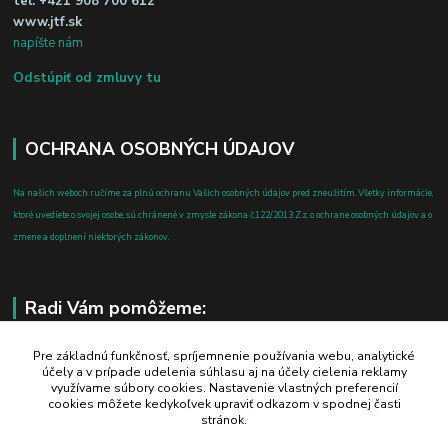
tel:
+421 908 700 612
www.jtf.sk
napíšte nám
Odstúpiť od zmluvy tu
OCHRANA OSOBNÝCH ÚDAJOV
Na našich weboch ručíme za plnú ochranu Vašich osobných údajov pred zneužitím. Všetky informácie,
ktoré uvediete o svojej osobe, sú chránené v zmysle zákona č.122/2013 Z.z. o ochrane osobných údajov a o
zmene a doplnení niektorých zákonov.
Radi Vám pomôžeme:
+421 908 700 612
Pre základnú funkčnosť, spríjemnenie používania webu, analytické
účely a v prípade udelenia súhlasu aj na účely cielenia reklamy
po-pia: 8.00 - 16.00
využívame súbory cookies. Nastavenie vlastných preferencií
cookies môžete kedykoľvek upraviť odkazom v spodnej časti
business@jtf.sk
stránok.