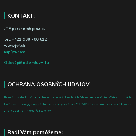
KONTAKT:
JTF partnership s.r.o.
tel:
+421 908 700 612
www.jtf.sk
napíšte nám
Odstúpiť od zmluvy tu
OCHRANA OSOBNÝCH ÚDAJOV
Na našich weboch ručíme za plnú ochranu Vašich osobných údajov pred zneužitím. Všetky informácie,
ktoré uvediete o svojej osobe, sú chránené v zmysle zákona č.122/2013 Z.z. o ochrane osobných údajov a o
zmene a doplnení niektorých zákonov.
Radi Vám pomôžeme: