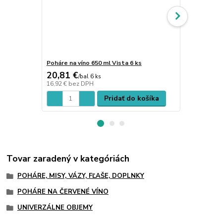
Poháre na víno 650 ml Vista 6 ks
Poháre na ví
20,81 €
18,75 €
/
bal 6 ks
/
b
16,92 €
bez DPH
15,24 €
bez 
Pridať do košíka
Tovar zaradený v kategóriách
POHÁRE, MISY, VÁZY, FĽAŠE, DOPLNKY
POHÁRE NA ČERVENÉ VÍNO
UNIVERZÁLNE OBJEMY