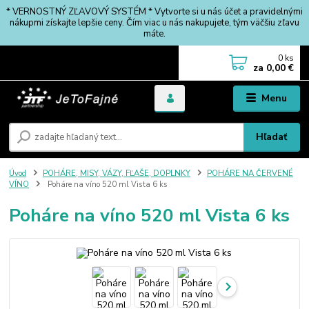
* VERNOSTNÝ ZĽAVOVÝ SYSTÉM * Vytvorte si u nás účet a pravidelnými
nákupmi získajte lepšie ceny. Čím viac u nás nakupujete, tým väčšiu zľavu
máte.
0
ks
za
0,00 €
Menu
Hľadať
Úvod
POHÁRE, MISY, VÁZY, FĽAŠE, DOPLNKY
POHÁRE NA ČERVENÉ
VÍNO
Poháre na víno 520 ml Vista 6 ks
Poháre na víno 520 ml Vista 6 ks