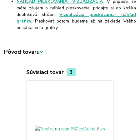
NÁHĽAD PIESKOVANIA- VIZUALIZÁCIA
: V prípade, že
máte záujem o náhľad pieskovania, pridajte si do košíka
doplnkovú službu
Vizualizácia pieskovania- náhľad
grafiky
. Pieskovať potom budeme až na základe Vášho
odsúhlasenia grafiky.
Pôvod tovaru
Súvisiaci tovar
3