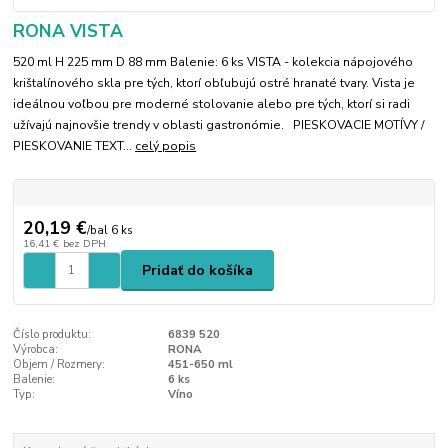
RONA VISTA
520 ml H 225 mm D 88 mm Balenie: 6 ks VISTA - kolekcia nápojového
krištalínového skla pre tých, ktorí obľubujú ostré hranaté tvary. Vista je
ideálnou voľbou pre moderné stolovanie alebo pre tých, ktorí si radi
užívajú najnovšie trendy v oblasti gastronómie. PIESKOVACIE MOTÍVY /
PIESKOVANIE TEXT...
celý popis
20,19 €
/
bal 6 ks
16,41 €
bez DPH
Pridať do košíka
Číslo produktu:
6839 520
Výrobca:
RONA
Objem / Rozmery:
451-650 ml
Balenie:
6 ks
Typ:
Víno