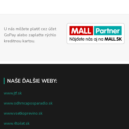
U nás môžete platiť cez účet
GoPay alebo zaplaťte rýchlo
kreditnou kartou.
NAŠE ĎALŠIE WEBY:
www.jtf.sk
www.odhrncaposparadlo.sk
www.vsetkoprevino.sk
www.4toilet.sk