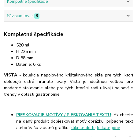
Kompletné špecifikácie
Súvisiaci tovar
3
Kompletné špecifikácie
520 ml
H 225 mm
D 88 mm
Balenie: 6 ks
VISTA
- kolekcia nápojového krištalínového skla pre tých, ktorí
obľubujú ostré hranaté tvary. Vista je ideálnou voľbou pre
moderné stolovanie alebo pre tých, ktorí si radi užívajú najnovšie
trendy v oblasti gastronómie.
PIESKOVACIE MOTÍVY / PIESKOVANIE TEXTU
: Ak chcete
na daný produkt dopieskovať motív obrázku, prípadne text
alebo Vašu vlastnú grafiku,
kliknite do tejto kategórie
.