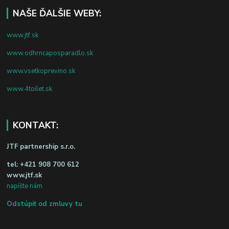
NAŠE ĎALŠIE WEBY:
www.jtf.sk
www.odhrncaposparadlo.sk
www.vsetkoprevino.sk
www.4toilet.sk
KONTAKT:
JTF partnership s.r.o.
tel:
+421 908 700 612
www.jtf.sk
napíšte nám
Odstúpiť od zmluvy tu