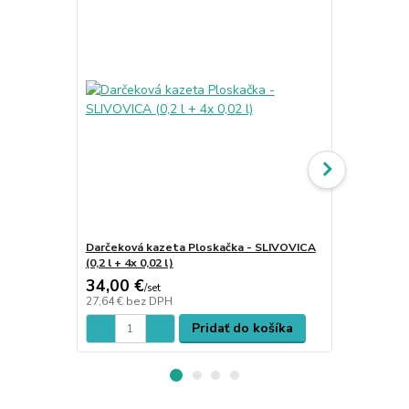
Darčeková kazeta Ploskačka - SLIVOVICA
Darčeková ka
(0,2 l + 4x 0,02 l)
4x 0,02 l)
34,00 €
34,00 €
/
set
/
s
27,64 €
bez DPH
27,64 €
bez 
Pridať do košíka