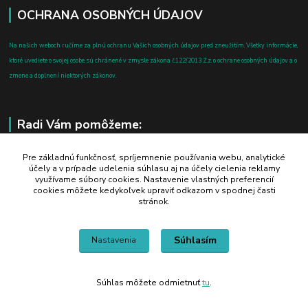
OCHRANA OSOBNÝCH ÚDAJOV
Na našich weboch ručíme za plnú ochranu Vašich osobných údajov pred zneužitím. Všetky informácie,
ktoré uvediete o svojej osobe, sú chránené v zmysle zákona č.122/2013 Z.z. o ochrane osobných údajov a o
zmene a doplnení niektorých zákonov.
Radi Vám pomôžeme:
+421 908 700 612
Pre základnú funkčnosť, spríjemnenie používania webu, analytické
účely a v prípade udelenia súhlasu aj na účely cielenia reklamy
po-pia: 8.00 - 16.00
využívame súbory cookies. Nastavenie vlastných preferencií
cookies môžete kedykoľvek upraviť odkazom v spodnej časti
business@jtf.sk
stránok.
Súhlasím
Nastavenia
Súhlas môžete odmietnuť
tu
.
Vytvorené na
Eshop-rychlo.sk