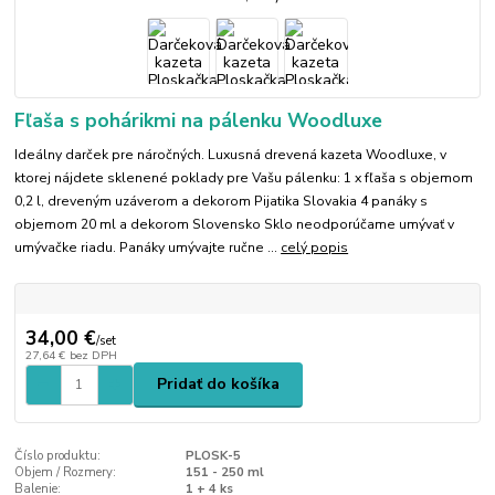
Fľaša s pohárikmi na pálenku Woodluxe
Ideálny darček pre náročných. Luxusná drevená kazeta Woodluxe, v
ktorej nájdete sklenené poklady pre Vašu pálenku: 1 x fľaša s objemom
0,2 l, dreveným uzáverom a dekorom Pijatika Slovakia 4 panáky s
objemom 20 ml a dekorom Slovensko Sklo neodporúčame umývať v
umývačke riadu. Panáky umývajte ručne ...
celý popis
34,00 €
/
set
27,64 €
bez DPH
Pridať do košíka
Číslo produktu:
PLOSK-5
Objem / Rozmery:
151 - 250 ml
Balenie:
1 + 4 ks