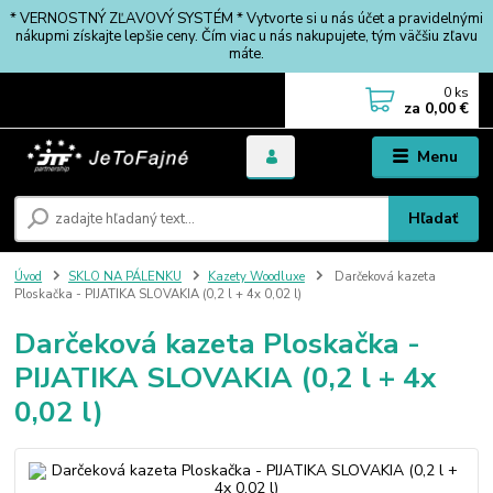
* VERNOSTNÝ ZĽAVOVÝ SYSTÉM * Vytvorte si u nás účet a pravidelnými
nákupmi získajte lepšie ceny. Čím viac u nás nakupujete, tým väčšiu zľavu
máte.
0
ks
za
0,00 €
Menu
Hľadať
Úvod
SKLO NA PÁLENKU
Kazety Woodluxe
Darčeková kazeta
Ploskačka - PIJATIKA SLOVAKIA (0,2 l + 4x 0,02 l)
Darčeková kazeta Ploskačka -
PIJATIKA SLOVAKIA (0,2 l + 4x
0,02 l)