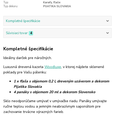
Typ:
Karafy, fľaše
Typ dekoru:
PIJATIKA SLOVAKIA
Kompletné špecifikácie
Súvisiaci tovar
4
Kompletné špecifikácie
Ideálny darček pre náročných.
Luxusná drevená kazeta
Woodluxe
, v ktorej nájdete sklenené
poklady pre Vašu pálenku:
1 x fľaša s objemom 0,2 l, dreveným uzáverom a dekorom
Pijatika Slovakia
4 panáky s objemom 20 ml a dekorom Slovensko
Sklo neodporúčame umývať v umývačke riadu. Panáky umývajte
ručne teplou vodou a jemným neabrazívnym saponátom pre
zachovanie trvácne výrazných farieb.