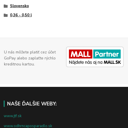
Slovensko
0,36 - 0,50 l
U nás môžete platiť cez účet
GoPay alebo zaplaťte rýchlo
kreditnou kartou.
NAŠE ĎALŠIE WEBY:
www.jtf.sk
www.odhrncaposparadlo.sk