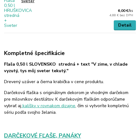
Sveter
6,00 €
/
ks
4,88 €
bez DPH
Detail
Kompletné špecifikácie
Fľaša 0,50 l SLOVENSKO stredná + text "V zime, v chlade
vyzutý, tys môj sveter tekutý."
Drevený uzáver a čierna krabička v cene produktu.
Darčeková fľaška s originálnym dekorom je vhodným darčekom
pre milovníkov destilátov. K darčekovým fľaškám odporúčame
vybrať aj
kalíšky v rovnakom dizajne
, čím si vytvoríte kompletnú
sériu podľa svojho želania.
DARČEKOVÉ FĽAŠE, PANÁKY