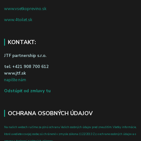
www.vsetkoprevino.sk
www.4toilet.sk
KONTAKT:
JTF partnership s.r.o.
tel:
+421 908 700 612
www.jtf.sk
napíšte nám
Odstúpiť od zmluvy tu
OCHRANA OSOBNÝCH ÚDAJOV
Na našich weboch ručíme za plnú ochranu Vašich osobných údajov pred zneužitím. Všetky informácie,
ktoré uvediete o svojej osobe, sú chránené v zmysle zákona č.122/2013 Z.z. o ochrane osobných údajov a o
zmene a doplnení niektorých zákonov.