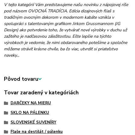
V tejto kategórií Vám predstavujeme našu novinku z nápojovej ríše
pod názvom OVOCNÁ TRADÍCIA. Edícia dizajnových fliaš s
tradičným ovocným dekorom v modernom kabáte vznikla v
spolupráci s talentovaným grafikom Jirkom Grussmannom (JG
Design) ako potvrdenie toho, že vytvárať nové výrobky v duchu už
zažitého je nadčasovou záležitosťou. Ešte lepšie na týchto
výrobkoch je vedomie, že nimi obdarovaného potešíme a spoločne
môžeme stráviť krásne chvíle, ba čo viac, utvrdiť si priateľstvo
naveky...
Pôvod tovaru
Tovar zaradený v kategóriách
DARČEKY NA MIERU
SKLO NA PÁLENKU
SLOVENSKÉ SUVENÍRY
Fľaše na destilát / pálenku