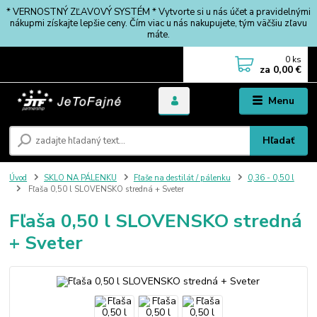
* VERNOSTNÝ ZĽAVOVÝ SYSTÉM * Vytvorte si u nás účet a pravidelnými
nákupmi získajte lepšie ceny. Čím viac u nás nakupujete, tým väčšiu zľavu
máte.
0
ks
za
0,00 €
Menu
Hľadať
Úvod
SKLO NA PÁLENKU
Fľaše na destilát / pálenku
0,36 - 0,50 l
Fľaša 0,50 l SLOVENSKO stredná + Sveter
Fľaša 0,50 l SLOVENSKO stredná
+ Sveter