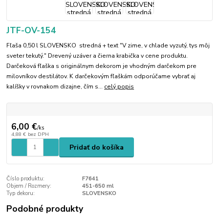
JTF-OV-154
Fľaša 0,50 l SLOVENSKO stredná + text "V zime, v chlade vyzutý, tys môj
sveter tekutý." Drevený uzáver a čierna krabička v cene produktu.
Darčeková fľaška s originálnym dekorom je vhodným darčekom pre
milovníkov destilátov. K darčekovým fľaškám odporúčame vybrať aj
kalíšky v rovnakom dizajne, čím s...
celý popis
6,00 €
/
ks
4,88 €
bez DPH
Pridať do košíka
Číslo produktu:
F7641
Objem / Rozmery:
451-650 ml
Typ dekoru:
SLOVENSKO
Podobné produkty