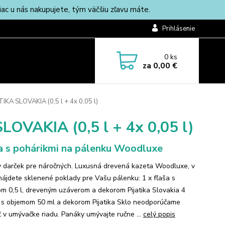
c u nás nakupujete, tým väčšiu zľavu máte.
Prihlásenie
0
ks
za
0,00 €
IKA SLOVAKIA (0,5 l + 4x 0,05 l)
LOVAKIA (0,5 l + 4x 0,05 l)
a s pohárikmi na pálenku Woodluxe
y darček pre náročných. Luxusná drevená kazeta Woodluxe, v
 nájdete sklenené poklady pre Vašu pálenku: 1 x fľaša s
m 0,5 l, dreveným uzáverom a dekorom Pijatika Slovakia 4
y s objemom 50 ml a dekorom Pijatika Sklo neodporúčame
 v umývačke riadu. Panáky umývajte ručne ...
celý popis