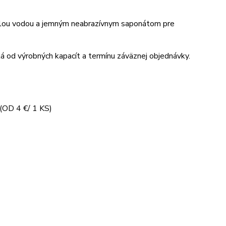
plou vodou a jemným neabrazívnym saponátom pre
á od výrobných kapacít a termínu záväznej objednávky.
D 4 €/ 1 KS)