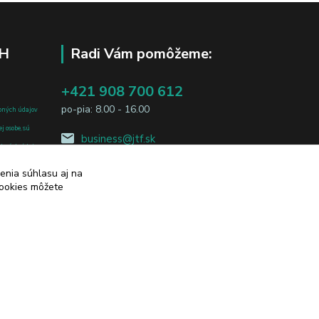
H
Radi Vám pomôžeme:
+421 908 700 612
po-pia: 8.00 - 16.00
bných údajov
j osobe, sú
business@jtf.sk
sobných údajov
enia súhlasu aj na
cookies môžete
Vytvorené na
Eshop-rychlo.sk