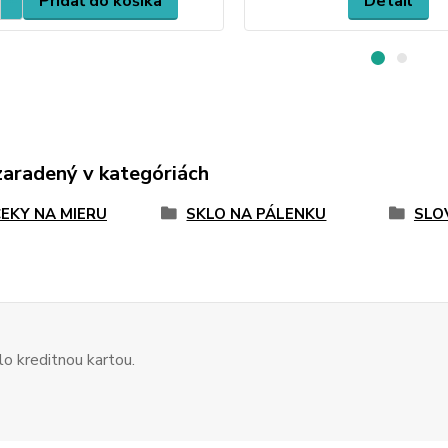
Pridať do košíka
Detail
zaradený v kategóriách
EKY NA MIERU
SKLO NA PÁLENKU
SLO
o kreditnou kartou.