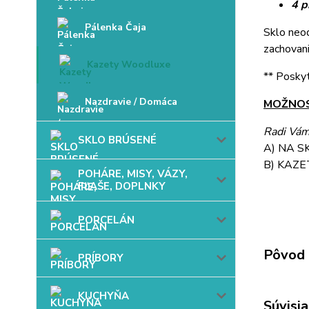
4 p
Pálenka Čaja
Sklo neo
zachovani
Kazety Woodluxe
** Poskyt
Nazdravie / Domáca
MOŽNOS
Radi Vá
SKLO BRÚSENÉ
A) NA S
B) KAZE
POHÁRE, MISY, VÁZY,
FĽAŠE, DOPLNKY
PORCELÁN
Pôvod 
PRÍBORY
KUCHYŇA
Súvisia