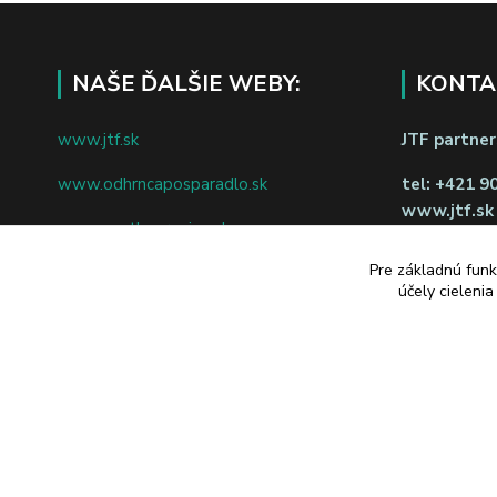
NAŠE ĎALŠIE WEBY:
KONTA
www.jtf.sk
JTF partners
www.odhrncaposparadlo.sk
tel:
+421 9
www.jtf.sk
www.vsetkoprevino.sk
napíšte nám
Pre základnú funk
www.4toilet.sk
Odstúpiť o
účely cieleni