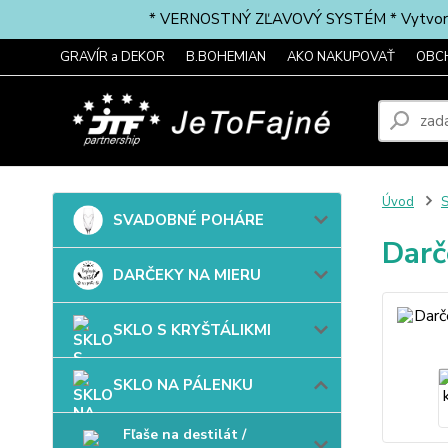
* VERNOSTNÝ ZĽAVOVÝ SYSTÉM * Vytvorte si 
GRAVÍR a DEKOR
B.BOHEMIAN
AKO NAKUPOVAŤ
OBC
Úvod
SVADOBNÉ POHÁRE
Darč
DARČEKY NA MIERU
SKLO S KRYŠTÁLIKMI
SKLO NA PÁLENKU
Fľaše na destilát /