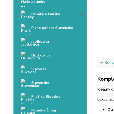
pálenku
Panáky a kalíšky
Pivné poháre Slovensko
Jablkovica
Hruškovica
Kompl
Slivovica
Komple
Slovensko
Ideálny d
Pijatika Slovakia
Luxusná 
1 x
Pálenka Šuhaj