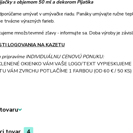
ijačky s objemom 50 ml a dekorom Pijatika
dporúčame umývať v umývačke riadu. Panáky umývajte ručne te
e trvácne výrazných farieb.
ujeme množstevmné zľavy - informujte sa. Doba výroby je závisl
TI LOGOVANIA NA KAZETU
m pripravíme INDIVIDUÁLNU CENOVÚ PONUKU:
KLENENÉ OKIENKO VÁM VAŠE LOGO/TEXT VYPIESKUJEME (O
TU VÁM ZVRCHU POTLAČÍME 1 FARBOU (OD 60 € / 50 KS)
tovaru
ci tovar
4