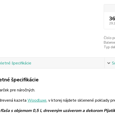
36
29,
Číslo p
Balenie
Typ de
etné špecifikácie
S
tné špecifikácie
arček pre náročných.
drevená kazeta
Woodluxe
, v ktorej nájdete sklenené poklady pr
 fľaša s objemom 0,5 l, dreveným uzáverom a dekorom Pijati