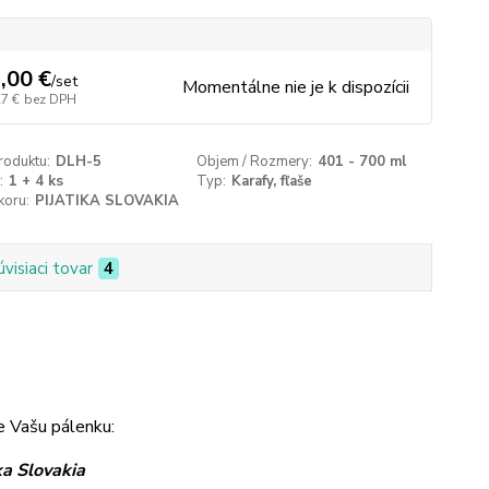
,00 €
/
set
Momentálne nie je k dispozícii
27 €
bez DPH
roduktu:
DLH-5
Objem / Rozmery:
401 - 700 ml
:
1 + 4 ks
Typ:
Karafy, fľaše
koru:
PIJATIKA SLOVAKIA
úvisiaci tovar
4
e Vašu pálenku:
ka Slovakia