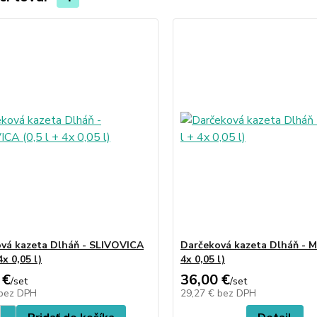
vá kazeta Dlháň - SLIVOVICA
Darčeková kazeta Dlháň - MI
4x 0,05 l)
4x 0,05 l)
 €
36,00 €
/
set
/
set
bez DPH
29,27 €
bez DPH