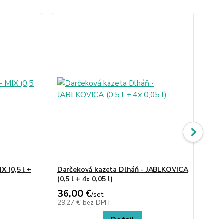
X (0,5 l +
Darčeková kazeta Dlháň - JABLKOVICA
Da
(0,5 l + 4x 0,05 l)
HR
36,00 €
36
/
set
29,27 €
bez DPH
29