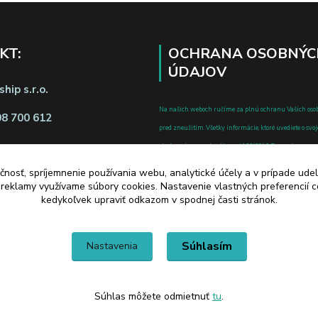
KT:
OCHRANA OSOBNÝC
ÚDAJOV
hip s.r.o.
Na našich weboch ručíme za plnú ochranu Vašich oso
08 700 612
pred zneužitím. Všetky informácie, ktoré uvediete o svoje
chránené v zmysle zákona č.122/2013 Z.z. o ochrane o
a o zmene a doplnení niektorých zákonov.
čnosť, spríjemnenie používania webu, analytické účely a v prípade udel
d zmluvy tu
a reklamy využívame súbory cookies. Nastavenie vlastných preferencií 
kedykoľvek upraviť odkazom v spodnej časti stránok.
Súhlasím
Nastavenia
Súhlas môžete odmietnuť
tu
.