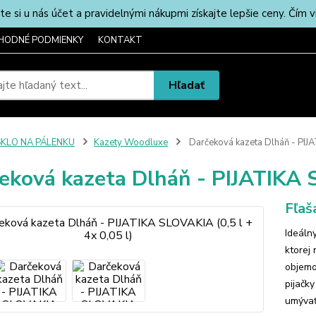
u nás účet a pravidelnými nákupmi získajte lepšie ceny. Čím via
HODNÉ PODMIENKY
KONTAKT
Hľadať
SKLO NA PÁLENKU
Kazety Woodluxe
Darčeková kazeta Dlháň - PIJAT
eková kazeta Dlháň - PIJATIKA S
Fľaš
Ideáln
ktorej
objemo
pijačk
umývať