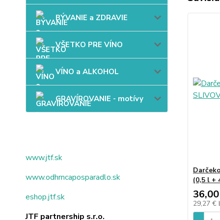
BÝVANIE a ZDRAVIE
VŠETKO PRE VÍNO
VÍNO a ALKOHOL
GRAVÍROVANIE - motívy
www.jtf.sk
Darčeko
www.odhrncaposparadlo.sk
(0,5 l + 
36,00
eshop.jtf.sk
29,27 €
JTF partnership s.r.o.