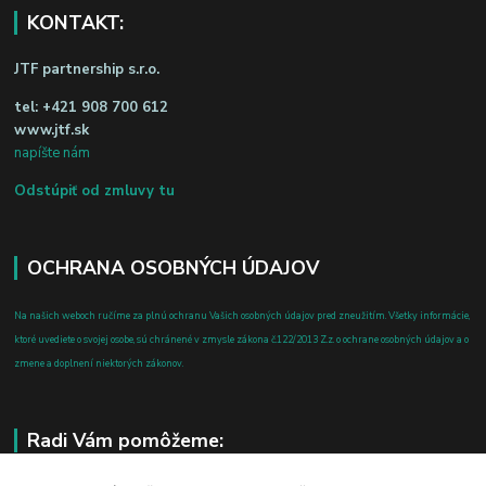
KONTAKT:
JTF partnership s.r.o.
tel:
+421 908 700 612
www.jtf.sk
napíšte nám
Odstúpiť od zmluvy tu
OCHRANA OSOBNÝCH ÚDAJOV
Na našich weboch ručíme za plnú ochranu Vašich osobných údajov pred zneužitím. Všetky informácie,
ktoré uvediete o svojej osobe, sú chránené v zmysle zákona č.122/2013 Z.z. o ochrane osobných údajov a o
zmene a doplnení niektorých zákonov.
Radi Vám pomôžeme: