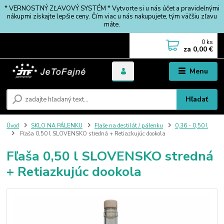
* VERNOSTNÝ ZĽAVOVÝ SYSTÉM * Vytvorte si u nás účet a pravidelnými
nákupmi získajte lepšie ceny. Čím viac u nás nakupujete, tým väčšiu zľavu
máte.
0
ks
za
0,00 €
Menu
Hľadať
Úvod
SKLO NA PÁLENKU
Fľaše na destilát / pálenku
0,36 - 0,50 l
Fľaša 0,50 l SLOVENSKO stredná + Retiazkujúc dookola
Fľaša 0,50 l SLOVENSKO stredná
+ Retiazkujúc dookola