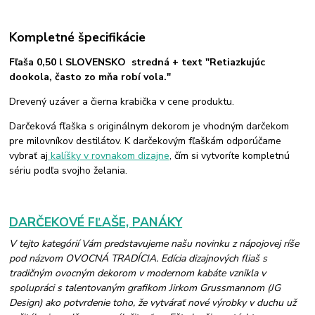
Kompletné špecifikácie
Fľaša 0,50 l SLOVENSKO stredná + text "Retiazkujúc
dookola, často zo mňa robí vola."
Drevený uzáver a čierna krabička v cene produktu.
Darčeková fľaška s originálnym dekorom je vhodným darčekom
pre milovníkov destilátov. K darčekovým fľaškám odporúčame
vybrať aj
kalíšky v rovnakom dizajne
, čím si vytvoríte kompletnú
sériu podľa svojho želania.
DARČEKOVÉ FĽAŠE, PANÁKY
V tejto kategórií Vám predstavujeme našu novinku z nápojovej ríše
pod názvom OVOCNÁ TRADÍCIA. Edícia dizajnových fliaš s
tradičným ovocným dekorom v modernom kabáte vznikla v
spolupráci s talentovaným grafikom Jirkom Grussmannom (JG
Design) ako potvrdenie toho, že vytvárať nové výrobky v duchu už