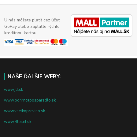
U nás môžete platiť cez účet
GoPay alebo zaplaťte rýchlo
kreditnou kartou.
NAŠE ĎALŠIE WEBY:
www.jtf.sk
www.odhrncaposparadlo.sk
www.vsetkoprevino.sk
www.4toilet.sk