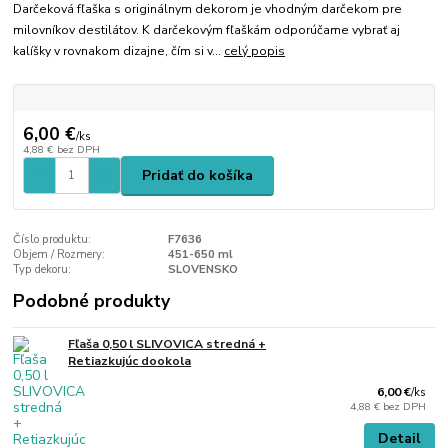
Darčeková fľaška s originálnym dekorom je vhodným darčekom pre
milovníkov destilátov. K darčekovým fľaškám odporúčame vybrať aj
kalíšky v rovnakom dizajne, čím si v...
celý popis
6,00 €
/
ks
4,88 €
bez DPH
Pridať do košíka
Číslo produktu:
F7636
Objem / Rozmery:
451-650 ml
Typ dekoru:
SLOVENSKO
Podobné produkty
Fľaša 0,50 l SLIVOVICA stredná +
Retiazkujúc dookola
6,00 €
/
ks
4,88 €
bez DPH
Detail