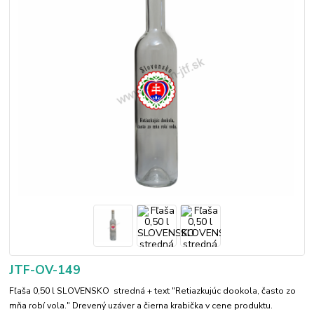
JTF-OV-149
Fľaša 0,50 l SLOVENSKO stredná + text "Retiazkujúc dookola, často zo
mňa robí vola." Drevený uzáver a čierna krabička v cene produktu.