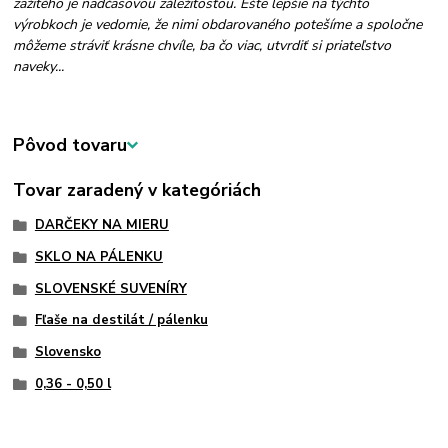
zažitého je nadčasovou záležitosťou. Ešte lepšie na týchto
výrobkoch je vedomie, že nimi obdarovaného potešíme a spoločne
môžeme stráviť krásne chvíle, ba čo viac, utvrdiť si priateľstvo
naveky...
Pôvod tovaru
Tovar zaradený v kategóriách
DARČEKY NA MIERU
SKLO NA PÁLENKU
SLOVENSKÉ SUVENÍRY
Fľaše na destilát / pálenku
Slovensko
0,36 - 0,50 l