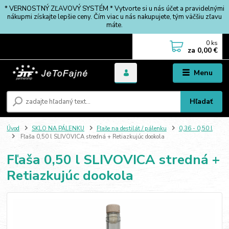
* VERNOSTNÝ ZĽAVOVÝ SYSTÉM * Vytvorte si u nás účet a pravidelnými
nákupmi získajte lepšie ceny. Čím viac u nás nakupujete, tým väčšiu zľavu
máte.
0
ks
za
0,00 €
Menu
Hľadať
Úvod
SKLO NA PÁLENKU
Fľaše na destilát / pálenku
0,36 - 0,50 l
Fľaša 0,50 l SLIVOVICA stredná + Retiazkujúc dookola
Fľaša 0,50 l SLIVOVICA stredná +
Retiazkujúc dookola