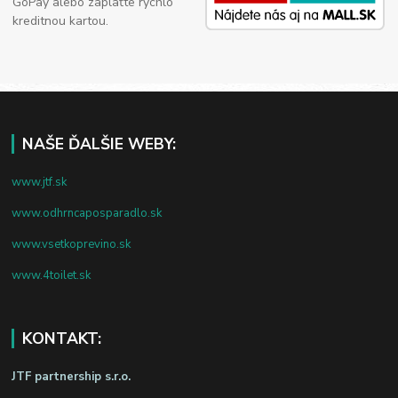
GoPay alebo zaplaťte rýchlo
kreditnou kartou.
NAŠE ĎALŠIE WEBY:
www.jtf.sk
www.odhrncaposparadlo.sk
www.vsetkoprevino.sk
www.4toilet.sk
KONTAKT:
JTF partnership s.r.o.