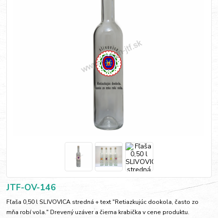
JTF-OV-146
Fľaša 0,50 l SLIVOVICA stredná + text "Retiazkujúc dookola, často zo
mňa robí vola." Drevený uzáver a čierna krabička v cene produktu.