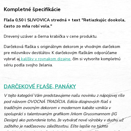
Kompletné špecifikácie
Fľaša 0,50 l SLIVOVICA stredná + text "Retiazkujúc dookola,
často zo mňa robí vola."
Drevený uzáver a čierna krabička v cene produktu.
Darčeková fľaška s originálnym dekorom je vhodným darčekom
pre milovníkov destilátov. K darčekovým fľaškám odporúčame
vybrať aj
kalíšky v rovnakom dizajne
, čím si vytvoríte kompletnú
sériu podľa svojho želania.
DARČEKOVÉ FĽAŠE, PANÁKY
V tejto kategórií Vám predstavujeme našu novinku z nápojovej ríše
pod názvom OVOCNÁ TRADÍCIA. Edícia dizajnových fliaš s
tradičným ovocným dekorom v modernom kabáte vznikla v
spolupráci s talentovaným grafikom Jirkom Grussmannom (JG
Design) ako potvrdenie toho, že vytvárať nové výrobky v duchu už
zažitého je nadčasovou záležitosťou. Ešte lepšie na týchto