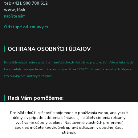
tel:
+421 908 700 612
www.jtf.sk
napíšte nám
Odstúpiť od zmluvy tu
OCHRANA OSOBNÝCH ÚDAJOV
Na našich weboch ručíme za plnú ochranu Vašich osobných údajov pred zneužitím. Všetky informácie,
ktoré uvediete o svojej osobe, sú chránené v zmysle zákona č.122/2013 Z.z. o ochrane osobných údajov a o
zmene a doplnení niektorých zákonov.
Radi Vám pomôžeme:
+421 908 700 612
Pre základnú funkčnosť, spríjemnenie používania webu, analytické
účely a v prípade udelenia súhlasu aj na účely cielenia reklamy
po-pia: 8.00 - 16.00
využívame súbory cookies. Nastavenie vlastných preferencií
cookies môžete kedykoľvek upraviť odkazom v spodnej časti
business@jtf.sk
stránok.