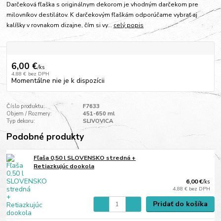
Darčeková fľaška s originálnym dekorom je vhodným darčekom pre
milovníkov destilátov. K darčekovým fľaškám odporúčame vybrať aj
kalíšky v rovnakom dizajne, čím si vy...
celý popis
6,00 €
/
ks
4,88 €
bez DPH
Momentálne nie je k dispozícii
Číslo produktu:
F7633
Objem / Rozmery:
451-650 ml
Typ dekoru:
SLIVOVICA
Podobné produkty
Fľaša 0,50 l SLOVENSKO stredná +
Retiazkujúc dookola
6,00 €
/
ks
4,88 €
bez DPH
Pridať do košíka