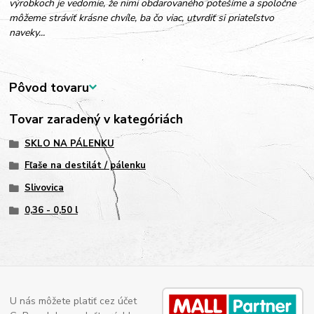
výrobkoch je vedomie, že nimi obdarovaného potešíme a spoločne
môžeme stráviť krásne chvíle, ba čo viac, utvrdiť si priateľstvo
naveky...
Pôvod tovaru
Tovar zaradený v kategóriách
SKLO NA PÁLENKU
Fľaše na destilát / pálenku
Slivovica
0,36 - 0,50 l
U nás môžete platiť cez účet