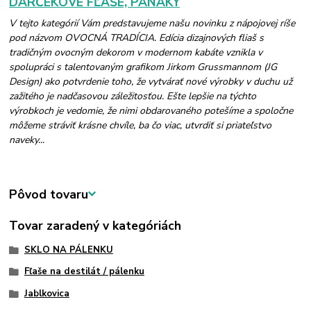
DARČEKOVÉ FĽAŠE, PANÁKY
V tejto kategórií Vám predstavujeme našu novinku z nápojovej ríše
pod názvom OVOCNÁ TRADÍCIA. Edícia dizajnových fliaš s
tradičným ovocným dekorom v modernom kabáte vznikla v
spolupráci s talentovaným grafikom Jirkom Grussmannom (JG
Design) ako potvrdenie toho, že vytvárať nové výrobky v duchu už
zažitého je nadčasovou záležitosťou. Ešte lepšie na týchto
výrobkoch je vedomie, že nimi obdarovaného potešíme a spoločne
môžeme stráviť krásne chvíle, ba čo viac, utvrdiť si priateľstvo
naveky...
Pôvod tovaru
Tovar zaradený v kategóriách
SKLO NA PÁLENKU
Fľaše na destilát / pálenku
Jablkovica