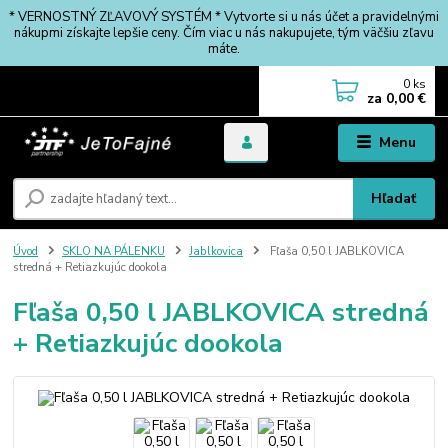
* VERNOSTNÝ ZĽAVOVÝ SYSTÉM * Vytvorte si u nás účet a pravidelnými
nákupmi získajte lepšie ceny. Čím viac u nás nakupujete, tým väčšiu zľavu
máte.
0
ks
za
0,00 €
Menu
Hľadať
Úvod
SKLO NA PÁLENKU
Jablkovica
Fľaša 0,50 l JABLKOVICA
stredná + Retiazkujúc dookola
Fľaša 0,50 l JABLKOVICA stredná
+ Retiazkujúc dookola