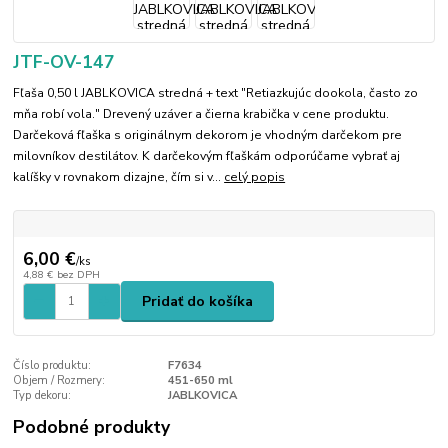
JTF-OV-147
Fľaša 0,50 l JABLKOVICA stredná + text "Retiazkujúc dookola, často zo
mňa robí vola." Drevený uzáver a čierna krabička v cene produktu.
Darčeková fľaška s originálnym dekorom je vhodným darčekom pre
milovníkov destilátov. K darčekovým fľaškám odporúčame vybrať aj
kalíšky v rovnakom dizajne, čím si v...
celý popis
6,00 €
/
ks
4,88 €
bez DPH
Pridať do košíka
Číslo produktu:
F7634
Objem / Rozmery:
451-650 ml
Typ dekoru:
JABLKOVICA
Podobné produkty