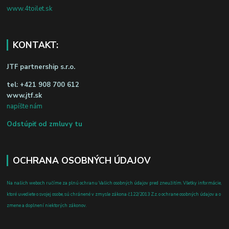
www.4toilet.sk
KONTAKT:
JTF partnership s.r.o.
tel:
+421 908 700 612
www.jtf.sk
napíšte nám
Odstúpiť od zmluvy tu
OCHRANA OSOBNÝCH ÚDAJOV
Na našich weboch ručíme za plnú ochranu Vašich osobných údajov pred zneužitím. Všetky informácie,
ktoré uvediete o svojej osobe, sú chránené v zmysle zákona č.122/2013 Z.z. o ochrane osobných údajov a o
zmene a doplnení niektorých zákonov.