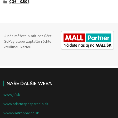
0,36 - 0,50 l
U nás môžete platiť cez účet
GoPay alebo zaplaťte rýchlo
kreditnou kartou.
NAŠE ĎALŠIE WEBY:
www.jtf.sk
www.odhrncaposparadlo.sk
www.vsetkoprevino.sk