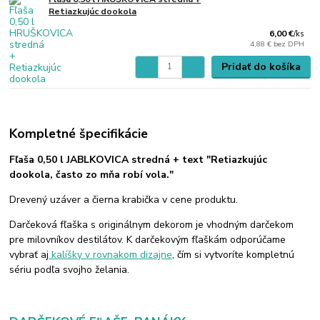
Retiazkujúc dookola
6,00 €
/
ks
4,88 €
bez DPH
Pridať do košíka
Kompletné špecifikácie
Fľaša 0,50 l JABLKOVICA stredná + text "Retiazkujúc
dookola, často zo mňa robí vola."
Drevený uzáver a čierna krabička v cene produktu.
Darčeková fľaška s originálnym dekorom je vhodným darčekom
pre milovníkov destilátov. K darčekovým fľaškám odporúčame
vybrať aj
kalíšky v rovnakom dizajne
, čím si vytvoríte kompletnú
sériu podľa svojho želania.