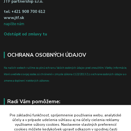
JTF partnership s.r.o.
tel:
+421 908 700 612
www.jtf.sk
napíšte nám
Odstúpiť od zmluvy tu
OCHRANA OSOBNÝCH ÚDAJOV
Na našich weboch ručíme za plnú ochranu Vašich osobných údajov pred zneužitím. Všetky informácie,
ktoré uvediete o svojej osobe, sú chránené v zmysle zákona č.122/2013 Z.z. o ochrane osobných údajov a o
zmene a doplnení niektorých zákonov.
Radi Vám pomôžeme:
+421 908 700 612
Pre základnú funkčnosť, spríjemnenie používania webu, analytické
účely a v prípade udelenia súhlasu aj na účely cielenia reklamy
po-pia: 8.00 - 16.00
využívame súbory cookies. Nastavenie vlastných preferencií
cookies môžete kedykoľvek upraviť odkazom v spodnej časti