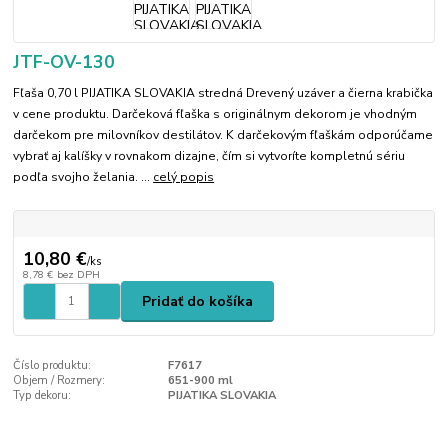
JTF-OV-130
Fľaša 0,70 l PIJATIKA SLOVAKIA stredná Drevený uzáver a čierna krabička
v cene produktu. Darčeková fľaška s originálnym dekorom je vhodným
darčekom pre milovníkov destilátov. K darčekovým fľaškám odporúčame
vybrať aj kalíšky v rovnakom dizajne, čím si vytvoríte kompletnú sériu
podľa svojho želania. ...
celý popis
10,80 €
/
ks
8,78 €
bez DPH
Pridať do košíka
Číslo produktu:
F7617
Objem / Rozmery:
651-900 ml
Typ dekoru:
PIJATIKA SLOVAKIA