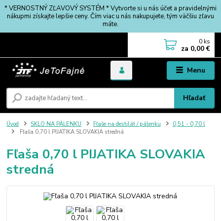
* VERNOSTNÝ ZĽAVOVÝ SYSTÉM * Vytvorte si u nás účet a pravidelnými
nákupmi získajte lepšie ceny. Čím viac u nás nakupujete, tým väčšiu zľavu
máte.
0
ks
za
0,00 €
Menu
Hľadať
Úvod
SKLO NA PÁLENKU
Fľaše na destilát / pálenku
0,51 - 0,70 l
Fľaša 0,70 l PIJATIKA SLOVAKIA stredná
Fľaša 0,70 l PIJATIKA SLOVAKIA
stredná