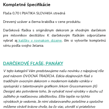
Kompletné špecifikácie
Fľaša 0,70 l PIJATIKA SLOVAKIA stredná
Drevený uzáver a čierna krabička v cene produktu.
Darčeková fľaška s originálnym dekorom je vhodným darčekom
pre milovníkov destilátov. K darčekovým fľaškám odporúčame
vybrať aj
kalíšky v rovnakom dizajne
, čím si vytvoríte kompletnú
sériu podľa svojho želania.
DARČEKOVÉ FĽAŠE, PANÁKY
V tejto kategórií Vám predstavujeme našu novinku z nápojovej ríše
pod názvom OVOCNÁ TRADÍCIA. Edícia dizajnových fliaš s
tradičným ovocným dekorom v modernom kabáte vznikla v
spolupráci s talentovaným grafikom Jirkom Grussmannom (JG
Design) ako potvrdenie toho, že vytvárať nové výrobky v duchu už
zažitého je nadčasovou záležitosťou. Ešte lepšie na týchto
výrobkoch je vedomie, že nimi obdarovaného potešíme a spoločne
môžeme stráviť krásne chvíle, ba čo viac, utvrdiť si priateľstvo