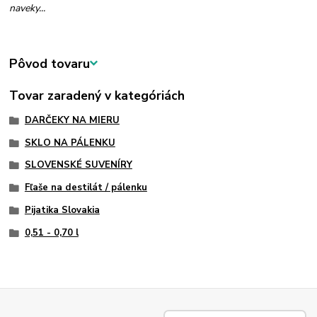
naveky...
Pôvod tovaru
Tovar zaradený v kategóriách
DARČEKY NA MIERU
SKLO NA PÁLENKU
SLOVENSKÉ SUVENÍRY
Fľaše na destilát / pálenku
Pijatika Slovakia
0,51 - 0,70 l