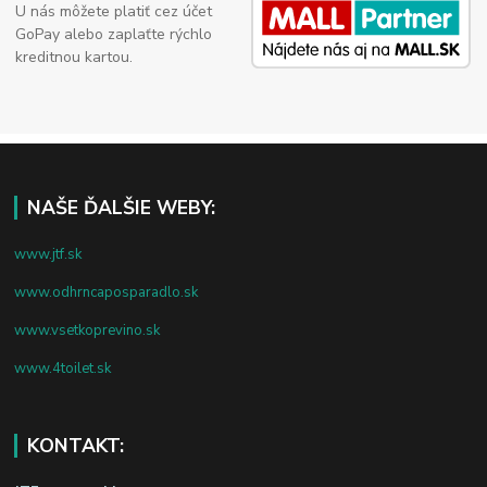
U nás môžete platiť cez účet
GoPay alebo zaplaťte rýchlo
kreditnou kartou.
NAŠE ĎALŠIE WEBY:
www.jtf.sk
www.odhrncaposparadlo.sk
www.vsetkoprevino.sk
www.4toilet.sk
KONTAKT: