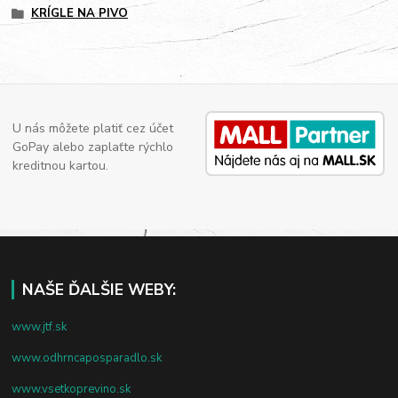
KRÍGLE NA PIVO
U nás môžete platiť cez účet
GoPay alebo zaplaťte rýchlo
kreditnou kartou.
NAŠE ĎALŠIE WEBY:
www.jtf.sk
www.odhrncaposparadlo.sk
www.vsetkoprevino.sk