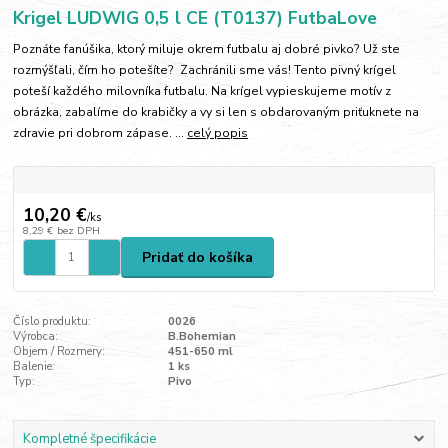
Krigel LUDWIG 0,5 l CE (T0137) FutbaLove
Poznáte fanúšika, ktorý miluje okrem futbalu aj dobré pivko? Už ste
rozmýšľali, čím ho potešíte? Zachránili sme vás! Tento pivný krígel
poteší každého milovníka futbalu. Na krígel vypieskujeme motív z
obrázka, zabalíme do krabičky a vy si len s obdarovaným priťuknete na
zdravie pri dobrom zápase. ...
celý popis
10,20 €
/
ks
8,29 €
bez DPH
Pridať do košíka
Číslo produktu:
0026
Výrobca:
B.Bohemian
Objem / Rozmery:
451-650 ml
Balenie:
1 ks
Typ:
Pivo
Kompletné špecifikácie