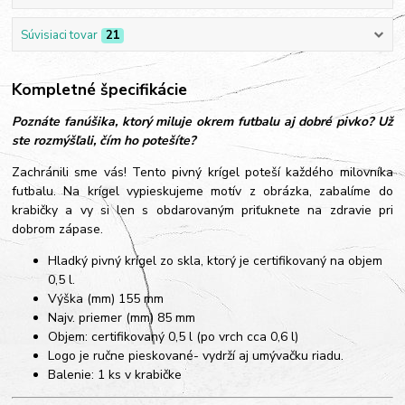
Súvisiaci tovar
21
Kompletné špecifikácie
Poznáte fanúšika, ktorý miluje okrem futbalu aj dobré pivko? Už
ste rozmýšľali, čím ho potešíte?
Zachránili sme vás! Tento pivný krígel poteší každého milovníka
futbalu. Na krígel vypieskujeme motív z obrázka, zabalíme do
krabičky a vy si len s obdarovaným priťuknete na zdravie pri
dobrom zápase.
Hladký pivný krígel zo skla, ktorý je certifikovaný na objem
0,5 l.
Výška (mm) 155
mm
Najv. priemer (mm) 85
mm
Objem: certifikovaný 0,5 l (po vrch cca 0,6 l)
Logo je ručne pieskované- vydrží aj umývačku riadu.
Balenie: 1 ks v krabičke