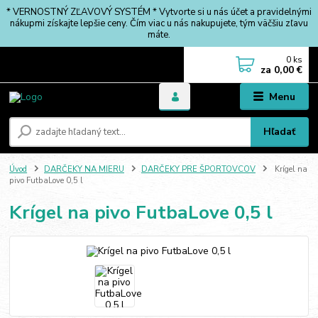
* VERNOSTNÝ ZĽAVOVÝ SYSTÉM * Vytvorte si u nás účet a pravidelnými
nákupmi získajte lepšie ceny. Čím viac u nás nakupujete, tým väčšiu zľavu
máte.
0
ks
za
0,00 €
Menu
Hľadať
Úvod
DARČEKY NA MIERU
DARČEKY PRE ŠPORTOVCOV
Krígel na
pivo FutbaLove 0,5 l
Krígel na pivo FutbaLove 0,5 l