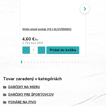
Willy pivný pohár 0,5 l SLOVENSKO
Willy pivný 
4,60 €
4,60 €
/
ks
/
ks
3,74 €
bez DPH
3,74 €
bez D
Pridať do košíka
Tovar zaradený v kategóriách
DARČEKY NA MIERU
DARČEKY PRE ŠPORTOVCOV
POHÁRE NA PIVO