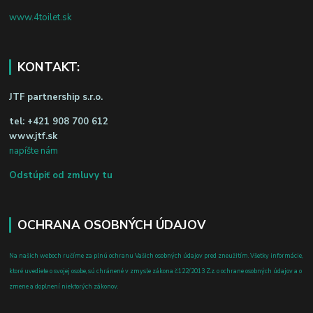
www.4toilet.sk
KONTAKT:
JTF partnership s.r.o.
tel:
+421 908 700 612
www.jtf.sk
napíšte nám
Odstúpiť od zmluvy tu
OCHRANA OSOBNÝCH ÚDAJOV
Na našich weboch ručíme za plnú ochranu Vašich osobných údajov pred zneužitím. Všetky informácie,
ktoré uvediete o svojej osobe, sú chránené v zmysle zákona č.122/2013 Z.z. o ochrane osobných údajov a o
zmene a doplnení niektorých zákonov.