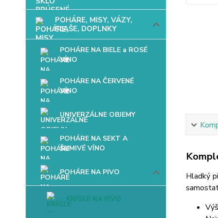
POHÁRE, MISY, VÁZY,
FĽAŠE, DOPLNKY
POHÁRE NA BIELE a ROSÉ
VÍNO
POHÁRE NA ČERVENÉ
VÍNO
UNIVERZÁLNE OBJEMY
Kompl
POHÁRE NA SEKT A
ŠUMIVÉ VÍNO
Komple
POHÁRE NA PIVO
Hladký pi
samostatn
KRÍGLE NA PIVO
Výš