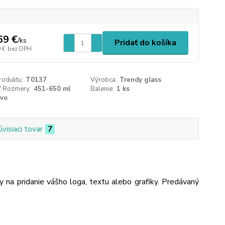
69 €
/
ks
Pridať do košíka
 €
bez DPH
roduktu:
T0137
Výrobca:
Trendy glass
/ Rozmery:
451-650 ml
Balenie:
1 ks
ivo
úvisiaci tovar
7
ny na pridanie vášho loga, textu alebo grafiky. Predávaný