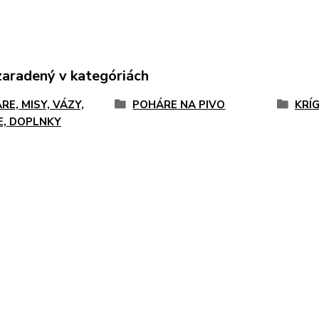
zaradený v kategóriách
RE, MISY, VÁZY,
POHÁRE NA PIVO
KRÍ
E, DOPLNKY