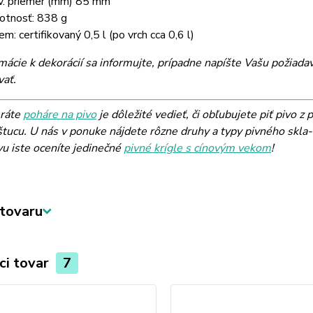
v. priemer (mm) 85
mm
tnosť: 838 g
em: certifikovaný 0,5 l (po vrch cca 0,6 l)
rmácie k dekorácií sa informujte, prípadne napíšte Vašu poži
vať.
ráte
poháre na pivo
je dôležité vedieť, či obľubujete piť pivo z
tucu. U nás v ponuke nájdete rôzne druhy a typy pivného skla- 
vu iste oceníte jedinečné
pivné krígle s cínovým vekom
!
tovaru
ci tovar
7