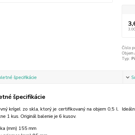
3,
3,00
Číslo p
Objem 
Typ:
P
etné špecifikácie
S
tné špecifikácie
vný krígel zo skla, ktorý je certifikovaný na objem 0,5 l. Ideál
e 1 kus. Originál balenie je 6 kusov.
ka (mm) 155
mm