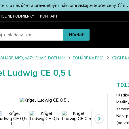
u nás účet a pravidelnými nákupmi získajte lepšie ceny. Čím via
HODNÉ PODMIENKY
KONTAKT
Hľadať
OHÁRE, MISY, VÁZY, FĽAŠE, DOPLNKY
POHÁRE NA PIVO
KRÍGLE N
el Ludwig CE 0,5 l
T01
Hladký 
Ideáln
samost
Najv. 
(po vrc