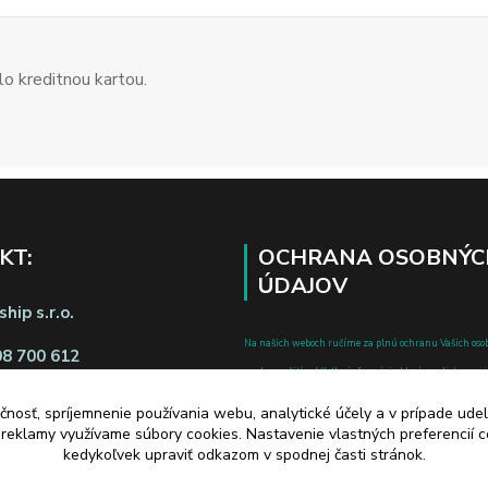
o kreditnou kartou.
KT:
OCHRANA OSOBNÝC
ÚDAJOV
hip s.r.o.
Na našich weboch ručíme za plnú ochranu Vašich oso
08 700 612
pred zneužitím. Všetky informácie, ktoré uvediete o svoje
chránené v zmysle zákona č.122/2013 Z.z. o ochrane o
čnosť, spríjemnenie používania webu, analytické účely a v prípade udel
a o zmene a doplnení niektorých zákonov.
a reklamy využívame súbory cookies. Nastavenie vlastných preferencií 
d zmluvy tu
kedykoľvek upraviť odkazom v spodnej časti stránok.