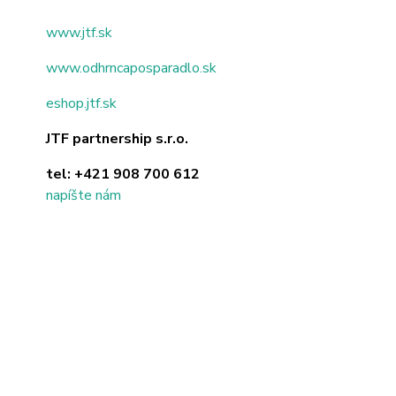
www.jtf.sk
www.odhrncaposparadlo.sk
eshop.jtf.sk
JTF partnership s.r.o.
tel:
+421 908 700 612
napíšte nám