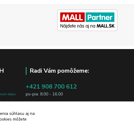
H
Radi Vám pomôžeme:
+421 908 700 612
po-pia: 8.00 - 16.00
bných údajov
j osobe, sú
business@jtf.sk
sobných údajov
enia súhlasu aj na
cookies môžete