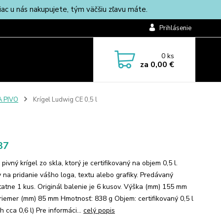
c u nás nakupujete, tým väčšiu zľavu máte.
Prihlásenie
0
ks
za
0,00 €
A PIVO
Krígel Ludwig CE 0,5 l
37
pivný krígel zo skla, ktorý je certifikovaný na objem 0,5 l.
y na pridanie vášho loga, textu alebo grafiky. Predávaný
atne 1 kus. Originál balenie je 6 kusov. Výška (mm) 155 mm
priemer (mm) 85 mm Hmotnosť: 838 g Objem: certifikovaný 0,5 l
h cca 0,6 l) Pre informáci...
celý popis