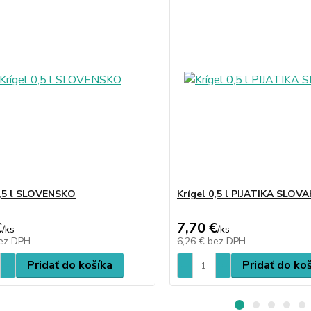
0,5 l SLOVENSKO
Krígel 0,5 l PIJATIKA SLOVA
€
7,70 €
/
ks
/
ks
ez DPH
6,26 €
bez DPH
Pridať do košíka
Pridať do ko