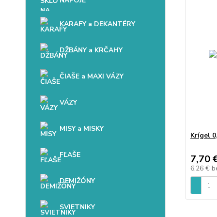
NÁPOJE
KARAFY a DEKANTÉRY
DŽBÁNY a KRČAHY
ČIAŠE a MAXI VÁZY
VÁZY
MISY a MISKY
Krígel 
FĽAŠE
7,70 
6,26 €
b
DEMIŽÓNY
SVIETNIKY