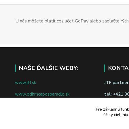
U nás môžete platiť cez účet GoPay alebo zaplaťte rýchl
NAŠE ĎALŠIE WEBY:
KONTA
www.jtf.sk
JTF partners
www.odhrncaposparadlo.sk
tel:
+421 9
www.jtf.sk
www.vsetkoprevino.sk
napíšte nám
Pre základnú funk
účely cieleni
www.4toilet.sk
Odstúpiť o