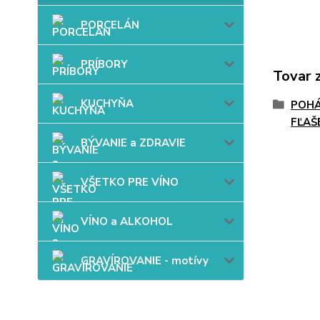
PORCELÁN
PRÍBORY
Tovar 
KUCHYŇA
POHÁ
FĽAŠ
BÝVANIE a ZDRAVIE
VŠETKO PRE VÍNO
VÍNO a ALKOHOL
GRAVÍROVANIE - motívy