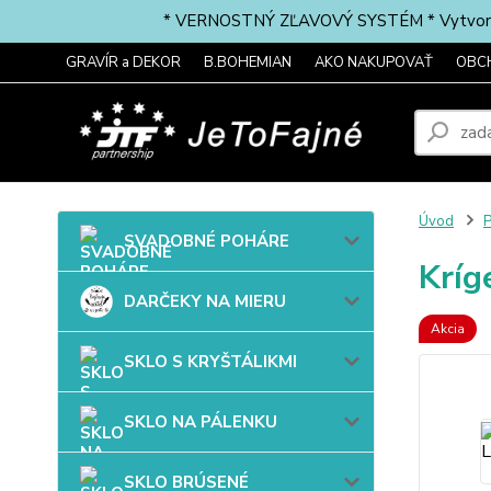
* VERNOSTNÝ ZĽAVOVÝ SYSTÉM * Vytvorte si 
GRAVÍR a DEKOR
B.BOHEMIAN
AKO NAKUPOVAŤ
OBC
Úvod
P
SVADOBNÉ POHÁRE
Kríg
DARČEKY NA MIERU
Akcia
SKLO S KRYŠTÁLIKMI
SKLO NA PÁLENKU
SKLO BRÚSENÉ