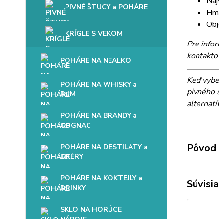
Naj
PIVNÉ ŠTUCY a POHÁRE
Hmo
Obj
KRÍGLE S VEKOM
Pre info
kontakto
POHÁRE NA NEALKO
Keď vybe
POHÁRE NA WHISKY a
pivného š
RUM
alternatí
POHÁRE NA BRANDY a
COGNAC
Pôvod 
POHÁRE NA DESTILÁTY a
LIKÉRY
POHÁRE NA KOKTEJLY a
Súvisia
DRINKY
SKLO NA HORÚCE