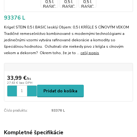
93376 L
Krígeľ STEIN 0,5 l BASIC lesklý Objem: 0,5 l KRÍGLE S CÍNOVÝM VEKOM
Tradičné remeselníctvo kombinované s modernými technológiami a
jedinečnými vzormi vytvára rafinované dekorácie a komodity so
špeciálnou hodnotou. Ochutnali ste niekedy pivo z krígla s cínovým
vekom a dekorom? Okrem toho, že je to ...
celý popis
33,99 €
/
ks
27,63 €
bez DPH
Pridať do košíka
Číslo produktu:
93376 L
Kompletné špecifikácie