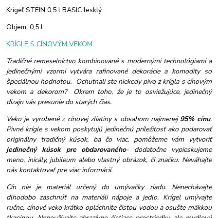
Krígeľ STEIN 0,5 l BASIC lesklý
Objem: 0,5 l
KRÍGLE S CÍNOVÝM VEKOM
Tradičné remeselníctvo kombinované s modernými technológiami a
jedinečnými vzormi vytvára rafinované dekorácie a komodity so
špeciálnou hodnotou. Ochutnali ste niekedy pivo z krígla s cínovým
vekom a dekorom? Okrem toho, že je to osviežujúce, jedinečný
dizajn vás presunie do starých čias.
Veko je vyrobené z cínovej zliatiny s obsahom najmenej
95% cínu
.
Pivné krígle s vekom poskytujú jedinečnú príležitosť ako podarovať
originálny tradičný kúsok, ba čo viac, pomôžeme vám vytvoriť
jedinečný kúsok pre obdarovaného
- dodatočne vypieskujeme
meno, inicály, jubileum alebo vlastný obrázok, či značku. Neváhajte
nás kontaktovať pre viac informácií.
Cín nie je materiál určený do umývačky riadu. Nenechávajte
dlhodobo zaschnúť na materiáli nápoje a jedlo. Krígel umývajte
ručne, cínové veko krátko opláchnite čistou vodou a osušte mäkkou
tkaninou. Nepoužívajte abrazívne čistiace prostriedky, ale mydlovú