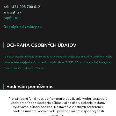
tel:
+421 908 700 612
www.jtf.sk
napíšte nám
Odstúpiť od zmluvy tu
OCHRANA OSOBNÝCH ÚDAJOV
Na našich weboch ručíme za plnú ochranu Vašich osobných údajov pred zneužitím. Všetky informácie,
ktoré uvediete o svojej osobe, sú chránené v zmysle zákona č.122/2013 Z.z. o ochrane osobných údajov a o
zmene a doplnení niektorých zákonov.
Radi Vám pomôžeme:
+421 908 700 612
Pre základnú funkčnosť, spríjemnenie používania webu, analytické
účely a v prípade udelenia súhlasu aj na účely cielenia reklamy
po-pia: 8.00 - 16.00
využívame súbory cookies. Nastavenie vlastných preferencií
cookies môžete kedykoľvek upraviť odkazom v spodnej časti
business@jtf.sk
stránok.