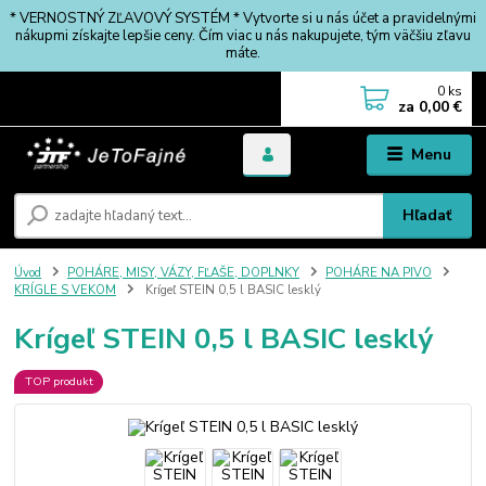
* VERNOSTNÝ ZĽAVOVÝ SYSTÉM * Vytvorte si u nás účet a pravidelnými
nákupmi získajte lepšie ceny. Čím viac u nás nakupujete, tým väčšiu zľavu
máte.
0
ks
za
0,00 €
Menu
Hľadať
Úvod
POHÁRE, MISY, VÁZY, FĽAŠE, DOPLNKY
POHÁRE NA PIVO
KRÍGLE S VEKOM
Krígeľ STEIN 0,5 l BASIC lesklý
Krígeľ STEIN 0,5 l BASIC lesklý
TOP produkt