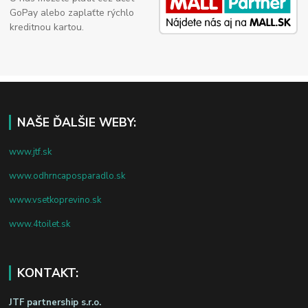
GoPay alebo zaplaťte rýchlo
kreditnou kartou.
NAŠE ĎALŠIE WEBY:
www.jtf.sk
www.odhrncaposparadlo.sk
www.vsetkoprevino.sk
www.4toilet.sk
KONTAKT:
JTF partnership s.r.o.