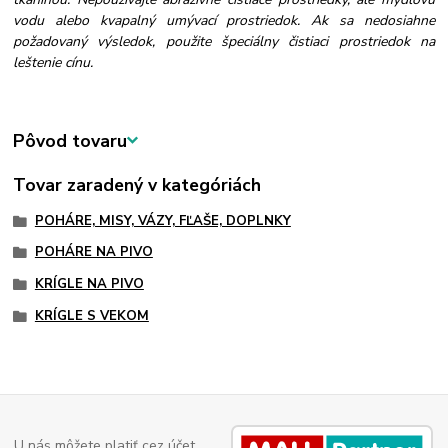
vodu alebo kvapalný umývací prostriedok. Ak sa nedosiahne
požadovaný výsledok, použite špeciálny čistiaci prostriedok na
leštenie cínu.
Pôvod tovaru
Tovar zaradený v kategóriách
POHÁRE, MISY, VÁZY, FĽAŠE, DOPLNKY
POHÁRE NA PIVO
KRÍGLE NA PIVO
KRÍGLE S VEKOM
U nás môžete platiť cez účet