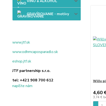
VÍNO a ALKOHOL
GRAVÍROVANIE - motívy
www.jtf.sk
www.odhrncaposparadlo.sk
eshop.jtf.sk
JTF partnership s.r.o.
tel:
+421 908 700 612
Willy p
napíšte nám
4,60 
3,74 €
b