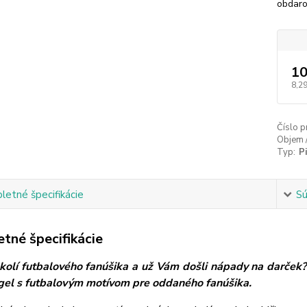
obdaro
10
8,29
Číslo p
Objem 
Typ:
P
etné špecifikácie
Sú
tné špecifikácie
kolí futbalového fanúšika a už Vám došli nápady na darček? 
ígel s futbalovým motívom pre oddaného fanúšika.