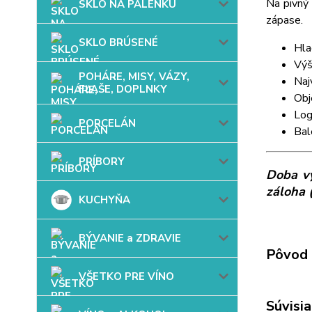
Na pivný 
SKLO NA PÁLENKU
zápase.
SKLO BRÚSENÉ
Hla
Výš
POHÁRE, MISY, VÁZY,
Naj
FĽAŠE, DOPLNKY
Obj
Log
PORCELÁN
Bal
PRÍBORY
Doba vy
záloha 
KUCHYŇA
BÝVANIE a ZDRAVIE
Pôvod 
VŠETKO PRE VÍNO
Súvisia