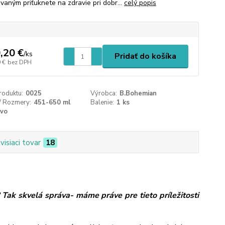
vaným priťuknete na zdravie pri dobr...
celý popis
,20 €
/
ks
Pridať do košíka
 €
bez DPH
roduktu:
0025
Výrobca:
B.Bohemian
/ Rozmery:
451-650 ml
Balenie:
1 ks
ivo
visiaci tovar
18
Tak skvelá správa- máme práve pre tieto príležitosti