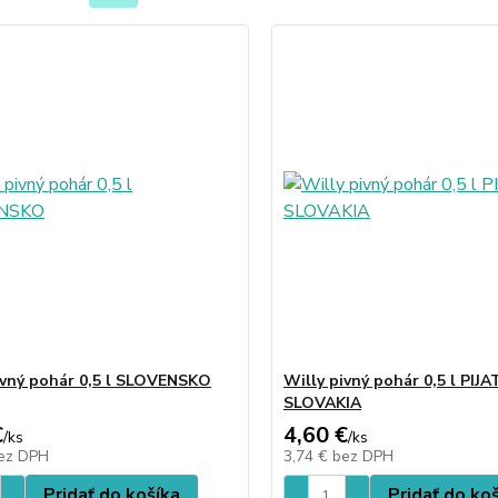
ivný pohár 0,5 l SLOVENSKO
Willy pivný pohár 0,5 l PIJA
SLOVAKIA
€
4,60 €
/
ks
/
ks
ez DPH
3,74 €
bez DPH
Pridať do košíka
Pridať do ko