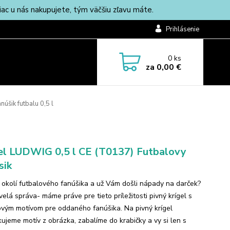
c u nás nakupujete, tým väčšiu zľavu máte.
Prihlásenie
0
ks
za
0,00 €
núšik futbalu 0,5 l
el LUDWIG 0,5 l CE (T0137) Futbalovy
sik
 okolí futbalového fanúšika a už Vám došli nápady na darček?
elá správa- máme práve pre tieto príležitosti pivný krígel s
ovým motívom pre oddaného fanúšika. Na pivný krígel
kujeme motív z obrázka, zabalíme do krabičky a vy si len s