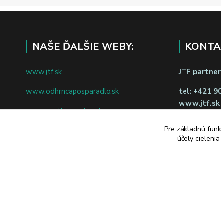
NAŠE ĎALŠIE WEBY:
KONTA
www.jtf.sk
JTF partners
www.odhrncaposparadlo.sk
tel:
+421 9
www.jtf.sk
www.vsetkoprevino.sk
napíšte nám
Pre základnú funk
www.4toilet.sk
Odstúpiť o
účely cieleni