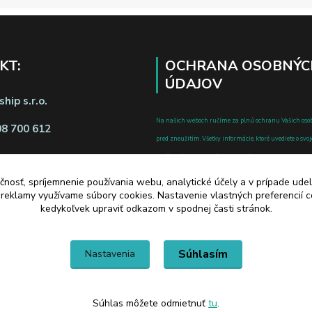
KT:
OCHRANA OSOBNÝC
ÚDAJOV
hip s.r.o.
Na našich weboch ručíme za plnú ochranu Vašich oso
08 700 612
pred zneužitím. Všetky informácie, ktoré uvediete o svoje
chránené v zmysle zákona č.122/2013 Z.z. o ochrane o
a o zmene a doplnení niektorých zákonov.
čnosť, spríjemnenie používania webu, analytické účely a v prípade udel
d zmluvy tu
a reklamy využívame súbory cookies. Nastavenie vlastných preferencií 
kedykoľvek upraviť odkazom v spodnej časti stránok.
Súhlasím
Nastavenia
Súhlas môžete odmietnuť
tu
.