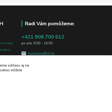
H
Radi Vám pomôžeme:
+421 908 700 612
po-pia: 8.00 - 16.00
bných údajov
j osobe, sú
business@jtf.sk
sobných údajov
enia súhlasu aj na
cookies môžete
Vytvorené na
Eshop-rychlo.sk