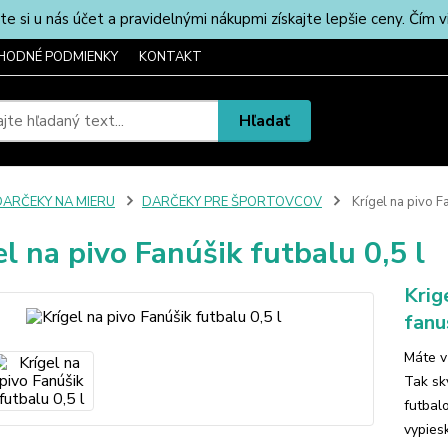
u nás účet a pravidelnými nákupmi získajte lepšie ceny. Čím via
HODNÉ PODMIENKY
KONTAKT
Hľadať
DARČEKY NA MIERU
DARČEKY PRE ŠPORTOVCOV
Krígel na pivo Fa
el na pivo Fanúšik futbalu 0,5 l
Krig
fanu
Máte v
Tak skv
futbal
vypies