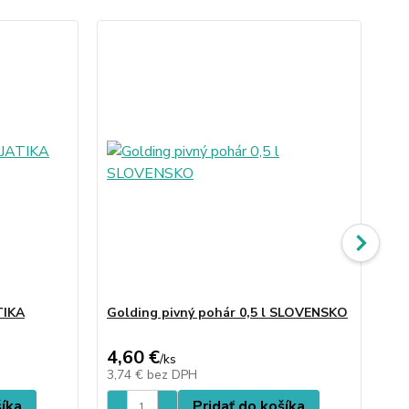
TIKA
Golding pivný pohár 0,5 l SLOVENSKO
Go
SL
4,60 €
4,
/
ks
3,74 €
bez DPH
3,
šíka
Pridať do košíka