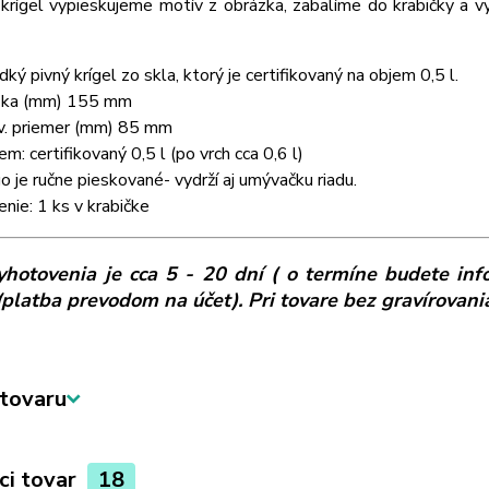
krígel vypieskujeme motív z obrázka, zabalíme do krabičky a v
dký pivný krígel zo skla, ktorý je certifikovaný na objem 0,5 l.
ka (mm) 155
mm
v. priemer (mm) 85
mm
em: certifikovaný 0,5 l (po vrch cca 0,6 l)
o je ručne pieskované- vydrží aj umývačku riadu.
enie: 1 ks v krabičke
hotovenia je cca 5 - 20 dní ( o termíne budete inf
(platba prevodom na účet). Pri tovare bez gravírovani
tovaru
ci tovar
18