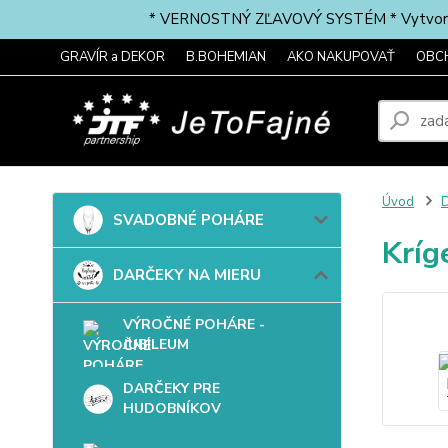
* VERNOSTNÝ ZĽAVOVÝ SYSTÉM * Vytvorte si 
GRAVÍR a DEKOR
B.BOHEMIAN
AKO NAKUPOVAŤ
OBC
Úvod
SVADOBNÉ POHÁRE
Kríg
DARČEKY NA MIERU
VÝROČNÉ POHÁRE -
JUBILEUM
DARČEKY PRE
HUDOBNÍKOV