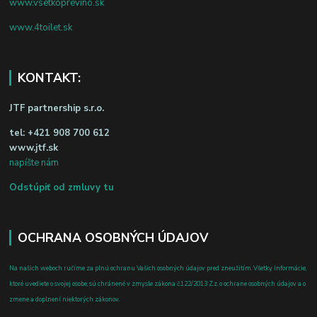
www.vsetkoprevino.sk
www.4toilet.sk
KONTAKT:
JTF partnership s.r.o.
tel:
+421 908 700 612
www.jtf.sk
napíšte nám
Odstúpiť od zmluvy tu
OCHRANA OSOBNÝCH ÚDAJOV
Na našich weboch ručíme za plnú ochranu Vašich osobných údajov pred zneužitím. Všetky informácie,
ktoré uvediete o svojej osobe, sú chránené v zmysle zákona č.122/2013 Z.z. o ochrane osobných údajov a o
zmene a doplnení niektorých zákonov.