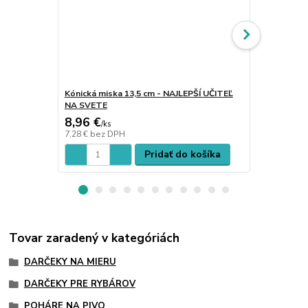
Kónická miska 13,5 cm - NAJLEPŠÍ UČITEĽ
Kónická mis
NA SVETE
UČITEĽKA N
8,96 €
8,96 €
/
ks
/
ks
7,28 €
bez DPH
7,28 €
bez D
Pridať do košíka
Tovar zaradený v kategóriách
DARČEKY NA MIERU
DARČEKY PRE RYBÁROV
POHÁRE NA PIVO