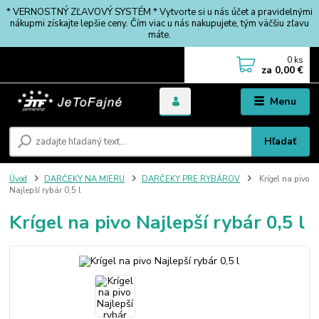
* VERNOSTNÝ ZĽAVOVÝ SYSTÉM * Vytvorte si u nás účet a pravidelnými
nákupmi získajte lepšie ceny. Čím viac u nás nakupujete, tým väčšiu zľavu
máte.
0
ks
za
0,00 €
Menu
Hľadať
Úvod
DARČEKY NA MIERU
DARČEKY PRE RYBÁROV
Krígel na pivo
Najlepší rybár 0,5 l
Krígel na pivo Najlepší rybár 0,5 l