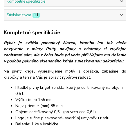
Kompletné špecifikácie
Súvisiaci tovar
11
Kompletné špecifikácie
Rybár je zväčša pohodový človek, ktorého len tak niečo
nevyvedie z miery. Prúty, navijaky a nástrahy si zvyčajne
zaobstará sám, ale z čoho bude pri vode piť? Nájdite mu riešenie
v podobe pekného skleneného krígla s pieskovanou dekoráciou.
Na pivný krígel vypieskujeme motív z obrázka, zabalíme do
krabičky a len na Vás je spraviť rybárovi radosť.
Hladký pivný krígel zo skla, ktorý je certifikovaný na objem
0,5 l.
Výška (mm) 155
mm
Najv. priemer (mm) 85
mm
Objem: certifikovaný 0,5 l (po vrch cca 0,6 l)
Logo je ručne pieskované- vydrží aj umývačku riadu.
Balenie: 1 ks v krabičke