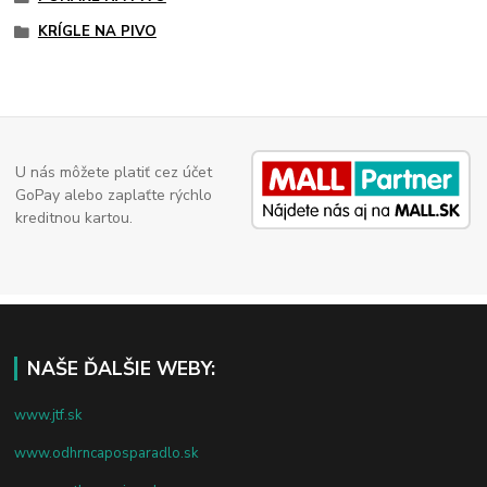
KRÍGLE NA PIVO
U nás môžete platiť cez účet
GoPay alebo zaplaťte rýchlo
kreditnou kartou.
NAŠE ĎALŠIE WEBY:
www.jtf.sk
www.odhrncaposparadlo.sk