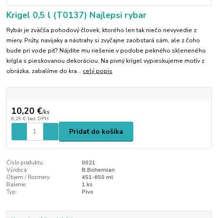
Krigel 0,5 l (T0137) Najlepsi rybar
Rybár je zväčša pohodový človek, ktorého len tak niečo nevyvedie z
miery. Prúty, navijaky a nástrahy si zvyčajne zaobstará sám, ale z čoho
bude pri vode piť? Nájdite mu riešenie v podobe pekného skleneného
krígla s pieskovanou dekoráciou. Na pivný krígel vypieskujeme motív z
obrázka, zabalíme do kra...
celý popis
10,20 €
/
ks
8,29 €
bez DPH
Pridať do košíka
Číslo produktu:
0021
Výrobca:
B.Bohemian
Objem / Rozmery:
451-650 ml
Balenie:
1 ks
Typ:
Pivo