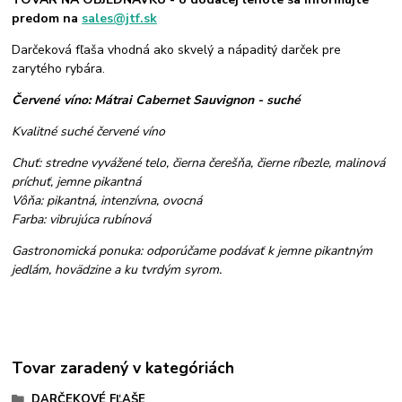
predom na
sales@jtf.sk
Darčeková fľaša vhodná ako skvelý a nápaditý darček pre
zarytého rybára.
Červené víno: Mátrai Cabernet Sauvignon - suché
Kvalitné suché červené víno
Chuť: stredne vyvážené telo, čierna čerešňa, čierne ríbezle, malinová
príchuť, jemne pikantná
Vôňa: pikantná, intenzívna, ovocná
Farba: vibrujúca rubínová
Gastronomická ponuka: odporúčame podávať k jemne pikantným
jedlám, hovädzine a ku tvrdým syrom.
Tovar zaradený v kategóriách
DARČEKOVÉ FĽAŠE