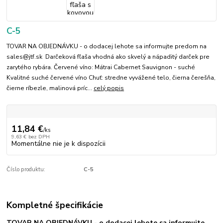
C-5
TOVAR NA OBJEDNÁVKU - o dodacej lehote sa informujte predom na
sales@jtf.sk Darčeková fľaša vhodná ako skvelý a nápaditý darček pre
zarytého rybára. Červené víno: Mátrai Cabernet Sauvignon - suché
Kvalitné suché červené víno Chuť: stredne vyvážené telo, čierna čerešňa,
čierne ríbezle, malinová príc...
celý popis
11,84 €
/
ks
9,63 €
bez DPH
Momentálne nie je k dispozícii
Číslo produktu:
C-5
Kompletné špecifikácie
TOVAR NA OBJEDNÁVKU - o dodacej lehote sa informujte