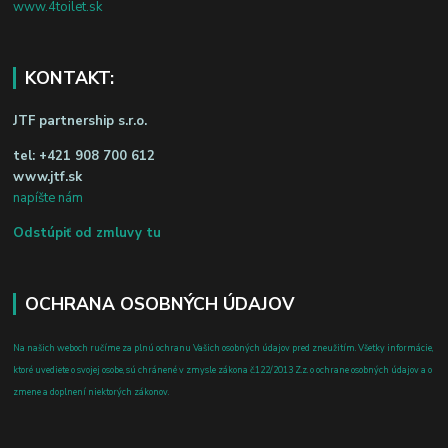
www.4toilet.sk
KONTAKT:
JTF partnership s.r.o.
tel:
+421 908 700 612
www.jtf.sk
napíšte nám
Odstúpiť od zmluvy tu
OCHRANA OSOBNÝCH ÚDAJOV
Na našich weboch ručíme za plnú ochranu Vašich osobných údajov pred zneužitím. Všetky informácie,
ktoré uvediete o svojej osobe, sú chránené v zmysle zákona č.122/2013 Z.z. o ochrane osobných údajov a o
zmene a doplnení niektorých zákonov.