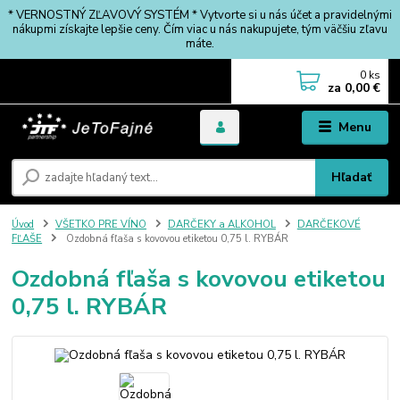
* VERNOSTNÝ ZĽAVOVÝ SYSTÉM * Vytvorte si u nás účet a pravidelnými
nákupmi získajte lepšie ceny. Čím viac u nás nakupujete, tým väčšiu zľavu
máte.
0
ks
za
0,00 €
Menu
Hľadať
Úvod
VŠETKO PRE VÍNO
DARČEKY a ALKOHOL
DARČEKOVÉ
FĽAŠE
Ozdobná fľaša s kovovou etiketou 0,75 l. RYBÁR
Ozdobná fľaša s kovovou etiketou
0,75 l. RYBÁR