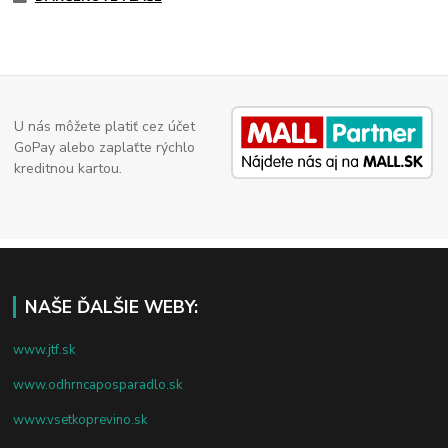
U nás môžete platiť cez účet
GoPay alebo zaplaťte rýchlo
kreditnou kartou.
NAŠE ĎALŠIE WEBY:
www.jtf.sk
www.odhrncaposparadlo.sk
www.vsetkoprevino.sk