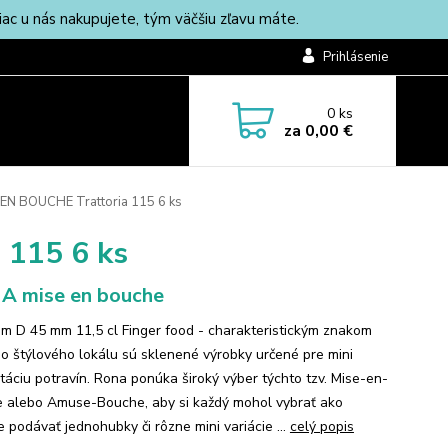
c u nás nakupujete, tým väčšiu zľavu máte.
Prihlásenie
0
ks
za
0,00 €
 EN BOUCHE Trattoria 115 6 ks
 115 6 ks
 mise en bouche
m D 45 mm 11,5 cl Finger food - charakteristickým znakom
o štýlového lokálu sú sklenené výrobky určené pre mini
táciu potravín. Rona ponúka široký výber týchto tzv. Mise-en-
 alebo Amuse-Bouche, aby si každý mohol vybrať ako
e podávať jednohubky či rôzne mini variácie ...
celý popis