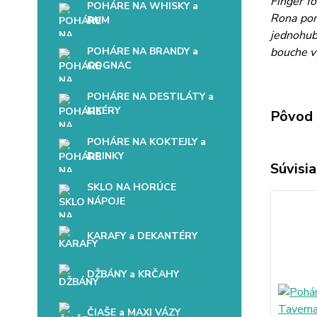
Finger f
POHÁRE NA WHISKY a
Rona pon
RUM
jednohub
POHÁRE NA BRANDY a
bouche vy
COGNAC
POHÁRE NA DESTILÁTY a
LIKÉRY
Pôvod 
POHÁRE NA KOKTEJLY a
DRINKY
Súvisia
SKLO NA HORÚCE
NÁPOJE
KARAFY a DEKANTÉRY
DŽBÁNY a KRČAHY
ČIAŠE a MAXI VÁZY