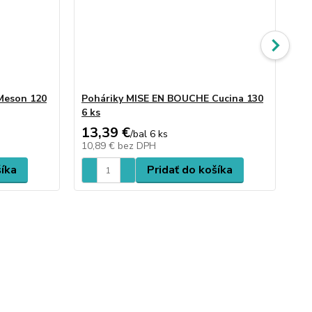
Meson 120
Poháriky MISE EN BOUCHE Cucina 130
Po
6 ks
ml 
13,39 €
13
/
bal 6 ks
10,89 €
bez DPH
10
šíka
Pridať do košíka