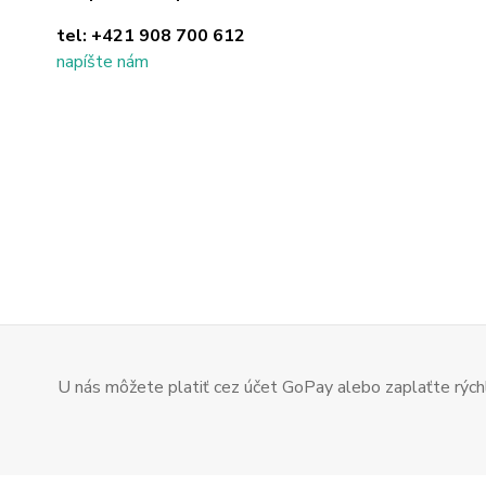
tel:
+421 908 700 612
napíšte nám
U nás môžete platiť cez účet GoPay alebo zaplaťte rýchl