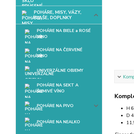
POHÁRE, MISY, VÁZY,
FĽAŠE, DOPLNKY
POHÁRE NA BIELE a ROSÉ
VÍNO
POHÁRE NA ČERVENÉ
VÍNO
UNIVERZÁLNE OBJEMY
Kompl
POHÁRE NA SEKT A
ŠUMIVÉ VÍNO
Komple
POHÁRE NA PIVO
H 
D 
POHÁRE NA NEALKO
11,