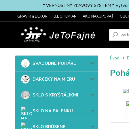
* VERNOSTNÝ ZĽAVOVÝ SYSTÉM * Vytvorte si 
GRAVÍR a DEKOR
B.BOHEMIAN
AKO NAKUPOVAŤ
OBC
Úvod
P
SVADOBNÉ POHÁRE
Pohá
DARČEKY NA MIERU
SKLO S KRYŠTÁLIKMI
SKLO NA PÁLENKU
SKLO BRÚSENÉ