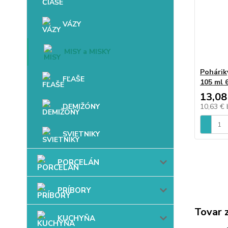
VÁZY
MISY a MISKY
Pohárik
FĽAŠE
105 ml 
13,08
DEMIŽÓNY
10,63 €
SVIETNIKY
PORCELÁN
PRÍBORY
Tovar 
KUCHYŇA