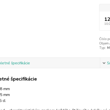
12
10,
Číslo p
Objem 
Typ:
M
etné špecifikácie
S
tné špecifikácie
68 mm
45 mm
5 cl