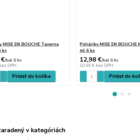
y MISE EN BOUCHE Taverna
Poháriky MISE EN BOUCHE 
6 ks
ml 6 ks
 €
12,98 €
/
bal 6 ks
/
bal 6 ks
bez DPH
10,55 €
bez DPH
Pridať do košíka
Pridať do ko
zaradený v kategóriách