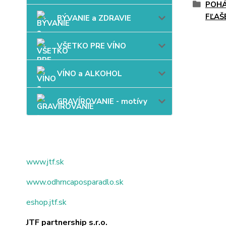
POHÁ
FĽAŠ
BÝVANIE a ZDRAVIE
VŠETKO PRE VÍNO
VÍNO a ALKOHOL
GRAVÍROVANIE - motívy
www.jtf.sk
www.odhrncaposparadlo.sk
eshop.jtf.sk
JTF partnership s.r.o.