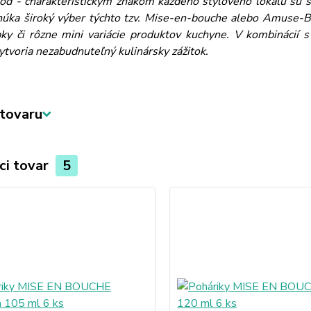
ood - charakteristickým znakom každého štýlového lokálu sú s
úka široký výber týchto tzv. Mise-en-bouche alebo Amuse-Bo
ky či rôzne mini variácie produktov kuchyne. V kombinácií 
tvoria nezabudnuteľný kulinársky zážitok.
tovaru
ci tovar
5