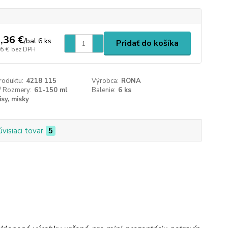
,36 €
/
bal 6 ks
Pridať do košíka
05 €
bez DPH
roduktu:
4218 115
Výrobca:
RONA
/ Rozmery:
61-150 ml
Balenie:
6 ks
isy, misky
úvisiaci tovar
5