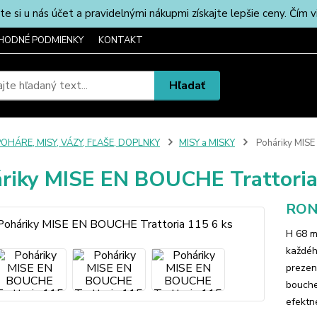
u nás účet a pravidelnými nákupmi získajte lepšie ceny. Čím via
HODNÉ PODMIENKY
KONTAKT
Hľadať
OHÁRE, MISY, VÁZY, FĽAŠE, DOPLNKY
MISY a MISKY
Poháriky MISE
riky MISE EN BOUCHE Trattoria
RONA
H 68 m
každéh
prezen
bouche
efektn