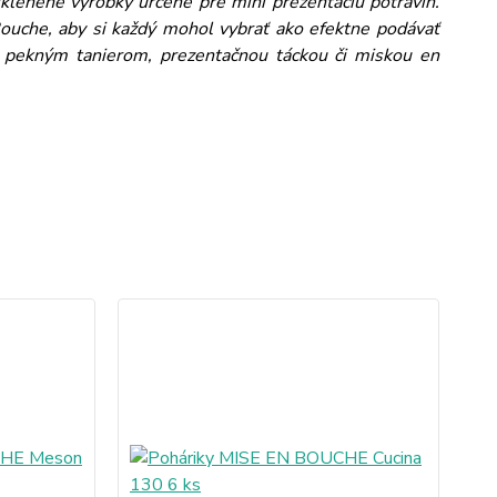
klenené výrobky určené pre mini prezentáciu potravín.
uche, aby si každý mohol vybrať ako efektne podávať
s pekným tanierom, prezentačnou táckou či miskou en