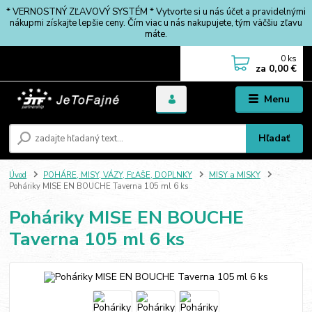
* VERNOSTNÝ ZĽAVOVÝ SYSTÉM * Vytvorte si u nás účet a pravidelnými
nákupmi získajte lepšie ceny. Čím viac u nás nakupujete, tým väčšiu zľavu
máte.
0
ks
za
0,00 €
Menu
Hľadať
Úvod
POHÁRE, MISY, VÁZY, FĽAŠE, DOPLNKY
MISY a MISKY
Poháriky MISE EN BOUCHE Taverna 105 ml 6 ks
Poháriky MISE EN BOUCHE
Taverna 105 ml 6 ks