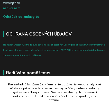
www.jtf.sk
napíšte nám
Odstúpiť od zmluvy tu
OCHRANA OSOBNÝCH ÚDAJOV
Na našich weboch ručíme za plnú ochranu Vašich osobných údajov pred zneužitím. Všetky informácie,
ktoré uvediete o svojej osobe, sú chránené v zmysle zákona č.122/2013 Z.z. o ochrane osobných údajov a o
zmene a doplnení niektorých zákonov.
Radi Vám pomôžeme:
+421 908 700 612
Pre základnú funkčnosť, spríjemnenie používania webu, analytické
účely a v prípade udelenia súhlasu aj na účely cielenia reklamy
po-pia: 8.00 - 16.00
využívame súbory cookies. Nastavenie vlastných preferencií
cookies môžete kedykoľvek upraviť odkazom v spodnej časti
business@jtf.sk
stránok.