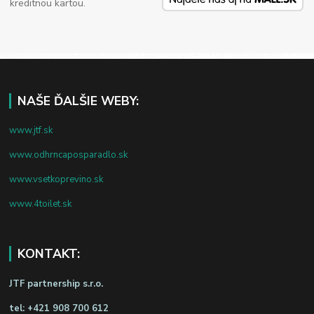
kreditnou kartou.
NAŠE ĎALŠIE WEBY:
www.jtf.sk
www.odhrncaposparadlo.sk
www.vsetkoprevino.sk
www.4toilet.sk
KONTAKT:
JTF partnership s.r.o.
tel:
+421 908 700 612