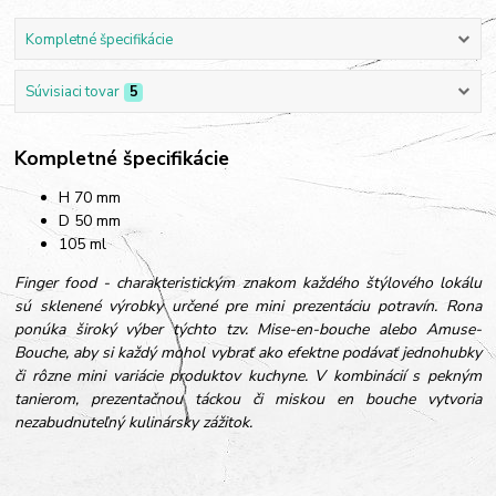
Kompletné špecifikácie
Súvisiaci tovar
5
Kompletné špecifikácie
H 70 mm
D 50 mm
105 ml
Finger food - charakteristickým znakom každého štýlového lokálu
sú sklenené výrobky určené pre mini prezentáciu potravín. Rona
ponúka široký výber týchto tzv. Mise-en-bouche alebo Amuse-
Bouche, aby si každý mohol vybrať ako efektne podávať jednohubky
či rôzne mini variácie produktov kuchyne. V kombinácií s pekným
tanierom, prezentačnou táckou či miskou en bouche vytvoria
nezabudnuteľný kulinársky zážitok.