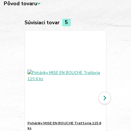
Pôvod tovaru
Súvisiaci tovar
5
Poháriky MISE EN BOUCHE Trattoria 115 6
Poháriky MI
ks
ks