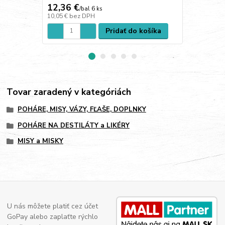
12,36 €
12,98 €
/
bal 6 ks
/
b
10,05 €
bez DPH
10,55 €
bez 
Pridať do košíka
Tovar zaradený v kategóriách
POHÁRE, MISY, VÁZY, FĽAŠE, DOPLNKY
POHÁRE NA DESTILÁTY a LIKÉRY
MISY a MISKY
U nás môžete platiť cez účet
GoPay alebo zaplaťte rýchlo