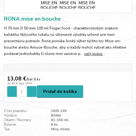
RONA mise en bouche
H 70 mm D 50 mm 105 ml Finger food - charakteristickým znakom
každého štýlového lokálu sú sklenené výrobky určené pre mini
prezentáciu potravín. Rona ponúka široký výber týchto tzv. Mise-en-
bouche alebo Amuse-Bouche, aby si každý mohol vybrať ako efektne
podávať jednohubky či rôzne mini variácie p...
celý popis
13,08 €
/
bal 6 ks
10,63 €
bez DPH
Pridať do košíka
Číslo produktu:
1605 105
Výrobca:
RONA
Objem / Rozmery:
61-150 ml
Balenie:
6 ks
Typ:
Misy, misky