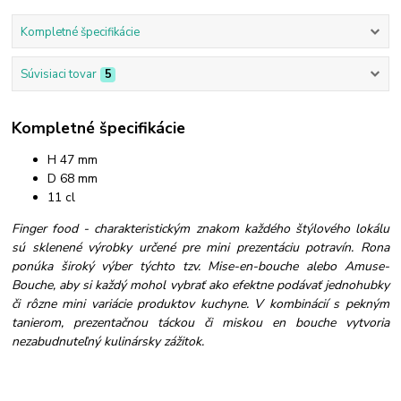
Kompletné špecifikácie
Súvisiaci tovar
5
Kompletné špecifikácie
H 47 mm
D 68 mm
11 cl
Finger food - charakteristickým znakom každého štýlového lokálu
sú sklenené výrobky určené pre mini prezentáciu potravín. Rona
ponúka široký výber týchto tzv. Mise-en-bouche alebo Amuse-
Bouche, aby si každý mohol vybrať ako efektne podávať jednohubky
či rôzne mini variácie produktov kuchyne. V kombinácií s pekným
tanierom, prezentačnou táckou či miskou en bouche vytvoria
nezabudnuteľný kulinársky zážitok.