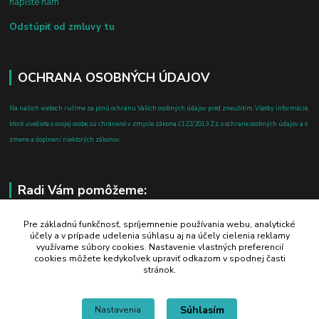
napíšte nám
Odstúpiť od zmluvy tu
OCHRANA OSOBNÝCH ÚDAJOV
Na našich weboch ručíme za plnú ochranu Vašich osobných údajov pred zneužitím. Všetky informácie,
ktoré uvediete o svojej osobe, sú chránené v zmysle zákona č.122/2013 Z.z. o ochrane osobných údajov a o
zmene a doplnení niektorých zákonov.
Radi Vám pomôžeme:
+421 908 700 612
Pre základnú funkčnosť, spríjemnenie používania webu, analytické
účely a v prípade udelenia súhlasu aj na účely cielenia reklamy
po-pia: 8.00 - 16.00
využívame súbory cookies. Nastavenie vlastných preferencií
cookies môžete kedykoľvek upraviť odkazom v spodnej časti
business@jtf.sk
stránok.
Súhlasím
Nastavenia