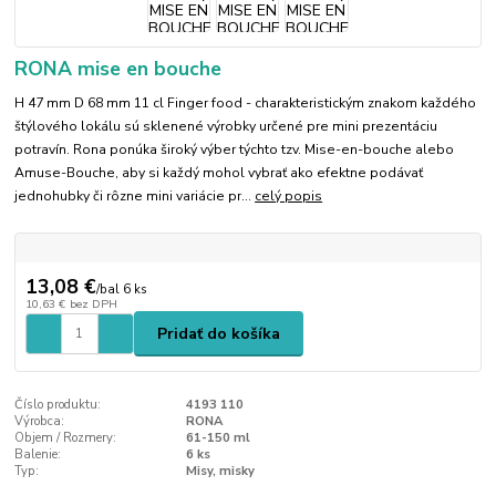
RONA mise en bouche
H 47 mm D 68 mm 11 cl Finger food - charakteristickým znakom každého
štýlového lokálu sú sklenené výrobky určené pre mini prezentáciu
potravín. Rona ponúka široký výber týchto tzv. Mise-en-bouche alebo
Amuse-Bouche, aby si každý mohol vybrať ako efektne podávať
jednohubky či rôzne mini variácie pr...
celý popis
13,08 €
/
bal 6 ks
10,63 €
bez DPH
Pridať do košíka
Číslo produktu:
4193 110
Výrobca:
RONA
Objem / Rozmery:
61-150 ml
Balenie:
6 ks
Typ:
Misy, misky