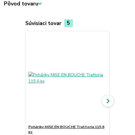
Pôvod tovaru
Súvisiaci tovar
5
Poháriky MISE EN BOUCHE Trattoria 115 6
Poháriky MI
ks
6 ks