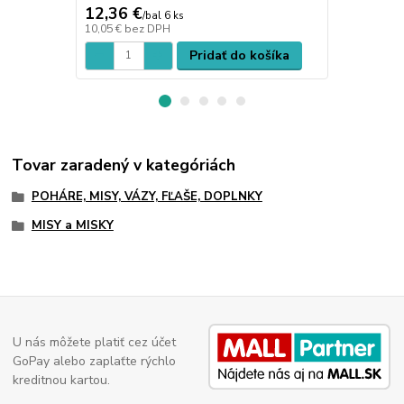
12,36 €
13,08 €
/
bal 6 ks
/
b
10,05 €
bez DPH
10,63 €
bez 
Pridať do košíka
Tovar zaradený v kategóriách
POHÁRE, MISY, VÁZY, FĽAŠE, DOPLNKY
MISY a MISKY
U nás môžete platiť cez účet
GoPay alebo zaplaťte rýchlo
kreditnou kartou.