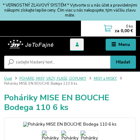
* VERNOSTNÝ ZĽAVOVÝ SYSTÉM * Vytvorte si u nás účet a pravidelnými
nákupmi získajte lepšie ceny. Čím viac u nás nakupujete, tým väčšiu zľavu
máte.
0
ks
za
0,00 €
Menu
Hľadať
Úvod
POHÁRE, MISY, VÁZY, FĽAŠE, DOPLNKY
MISY a MISKY
Poháriky MISE EN BOUCHE Bodega 110 6 ks
Poháriky MISE EN BOUCHE
Bodega 110 6 ks