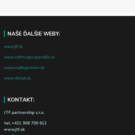
NAŠE ĎALŠIE WEBY:
www.jtf.sk
www.odhrncaposparadlo.sk
www.vsetkoprevino.sk
www.4toilet.sk
KONTAKT:
JTF partnership s.r.o.
tel:
+421 908 700 612
www.jtf.sk