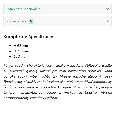
Kompletné špecifikácie
Súvisiaci tovar
5
Kompletné špecifikácie
H 63 mm
D 70 mm
130 ml
Finger food - charakteristickým znakom každého štýlového lokálu
sú sklenené výrobky určené pre mini prezentáciu potravín. Rona
ponúka široký výber týchto tzv. Mise-en-bouche alebo Amuse-
Bouche, aby si každý mohol vybrať ako efektne podávať jednohubky
či rôzne mini variácie produktov kuchyne. V kombinácií s pekným
tanierom, prezentačnou táckou či miskou en bouche vytvoria
nezabudnuteľný kulinársky zážitok.