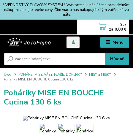
* VERNOSTNÝ ZĽAVOVÝ SYSTÉM * Vytvorte si u nás účet a pravidelnými
nákupmi získajte lepšie ceny. Čím viac u nás nakupujete, tým väčšiu zľavu
máte.
0
ks
za
0,00 €
Menu
Hľadať
Úvod
POHÁRE, MISY, VÁZY, FĽAŠE, DOPLNKY
MISY a MISKY
Poháriky MISE EN BOUCHE Cucina 130 6 ks
Poháriky MISE EN BOUCHE
Cucina 130 6 ks