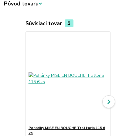
Pôvod tovaru
Súvisiaci tovar
5
Poháriky MISE EN BOUCHE Trattoria 115 6
Poháriky MI
ks
6 ks