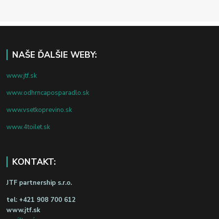
NAŠE ĎALŠIE WEBY:
www.jtf.sk
www.odhrncaposparadlo.sk
www.vsetkoprevino.sk
www.4toilet.sk
KONTAKT:
JTF partnership s.r.o.
tel:
+421 908 700 612
www.jtf.sk