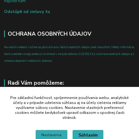
napíšte nám
Odstúpiť od zmluvy tu
OCHRANA OSOBNÝCH ÚDAJOV
Na našich weboch ručíme za plnú ochranu Vašich osobných údajov pred zneužitím. Všetky informácie,
ktoré uvediete o svojej osobe, sú chránené v zmysle zákona č.122/2013 Z.z. o ochrane osobných údajov a o
zmene a doplnení niektorých zákonov.
Radi Vám pomôžeme:
+421 908 700 612
Pre základnú funkčnosť, spríjemnenie používania webu, analytické
účely a v prípade udelenia súhlasu aj na účely cielenia reklamy
po-pia: 8.00 - 16.00
využívame súbory cookies. Nastavenie vlastných preferencií
cookies môžete kedykoľvek upraviť odkazom v spodnej časti
business@jtf.sk
stránok.
Súhlasím
Nastavenia