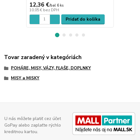
12,36 €
13,08 €
/
bal 6 ks
/
b
10,05 €
bez DPH
10,63 €
bez 
Pridať do košíka
Tovar zaradený v kategóriách
POHÁRE, MISY, VÁZY, FĽAŠE, DOPLNKY
MISY a MISKY
U nás môžete platiť cez účet
GoPay alebo zaplaťte rýchlo
kreditnou kartou.