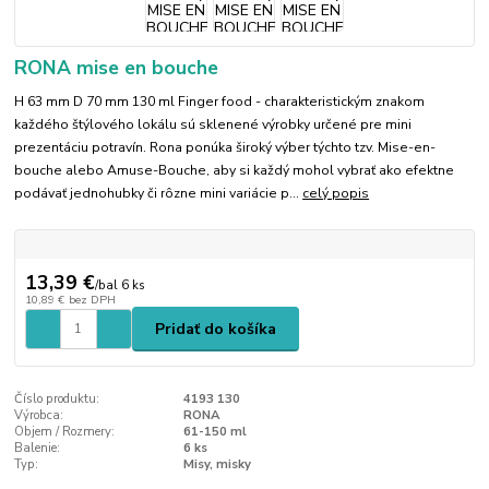
RONA mise en bouche
H 63 mm D 70 mm 130 ml Finger food - charakteristickým znakom
každého štýlového lokálu sú sklenené výrobky určené pre mini
prezentáciu potravín. Rona ponúka široký výber týchto tzv. Mise-en-
bouche alebo Amuse-Bouche, aby si každý mohol vybrať ako efektne
podávať jednohubky či rôzne mini variácie p...
celý popis
13,39 €
/
bal 6 ks
10,89 €
bez DPH
Pridať do košíka
Číslo produktu:
4193 130
Výrobca:
RONA
Objem / Rozmery:
61-150 ml
Balenie:
6 ks
Typ:
Misy, misky