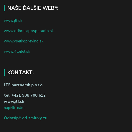
NAŠE ĎALŠIE WEBY:
www.jtf.sk
www.odhrncaposparadlo.sk
www.vsetkoprevino.sk
www.4toilet.sk
KONTAKT:
JTF partnership s.r.o.
tel:
+421 908 700 612
www.jtf.sk
napíšte nám
Odstúpiť od zmluvy tu