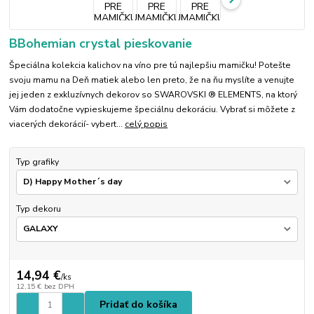
BBohemian crystal pieskovanie
Špeciálna kolekcia kalichov na víno pre tú najlepšiu mamičku! Potešte
svoju mamu na Deň matiek alebo len preto, že na ňu myslíte a venujte
jej jeden z exkluzívnych dekorov so SWAROVSKI ® ELEMENTS, na ktorý
Vám dodatočne vypieskujeme špeciálnu dekoráciu. Vybrať si môžete z
viacerých dekorácií- vybert...
celý popis
Typ grafiky
Typ dekoru
14,94 €
/
ks
12,15 €
bez DPH
Pridať do košíka