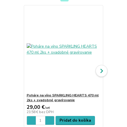
TOP produkt
Poháre na víno SPARKLING HEARTS 470 ml
Poháre na s
2ks + svadobné gravírovanie
ks + piesko
29,00 €
28,00 €
/
set
/
s
23,58 €
bez DPH
22,76 €
bez 
Pridať do košíka