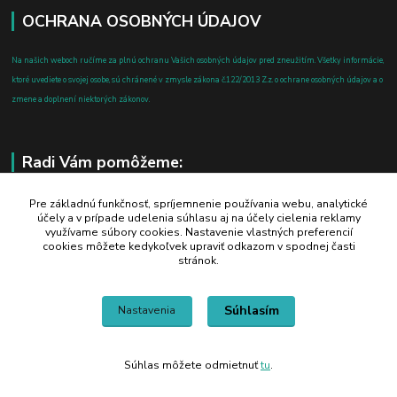
OCHRANA OSOBNÝCH ÚDAJOV
Na našich weboch ručíme za plnú ochranu Vašich osobných údajov pred zneužitím. Všetky informácie,
ktoré uvediete o svojej osobe, sú chránené v zmysle zákona č.122/2013 Z.z. o ochrane osobných údajov a o
zmene a doplnení niektorých zákonov.
Radi Vám pomôžeme:
+421 908 700 612
Pre základnú funkčnosť, spríjemnenie používania webu, analytické
účely a v prípade udelenia súhlasu aj na účely cielenia reklamy
po-pia: 8.00 - 16.00
využívame súbory cookies. Nastavenie vlastných preferencií
cookies môžete kedykoľvek upraviť odkazom v spodnej časti
business@jtf.sk
stránok.
Súhlasím
Nastavenia
Súhlas môžete odmietnuť
tu
.
Vytvorené na
Eshop-rychlo.sk