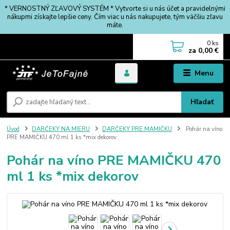
* VERNOSTNÝ ZĽAVOVÝ SYSTÉM * Vytvorte si u nás účet a pravidelnými
nákupmi získajte lepšie ceny. Čím viac u nás nakupujete, tým väčšiu zľavu
máte.
0
ks
za
0,00 €
Menu
Hľadať
Úvod
DARČEKY NA MIERU
DARČEKY PRE MAMIČKU
Pohár na víno
PRE MAMIČKU 470 ml 1 ks *mix dekorov
Pohár na víno PRE MAMIČKU 470
ml 1 ks *mix dekorov