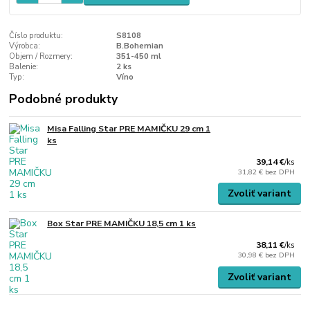
Číslo produktu:
S8108
Výrobca:
B.Bohemian
Objem / Rozmery:
351-450 ml
Balenie:
2 ks
Typ:
Víno
Podobné produkty
Misa Falling Star PRE MAMIČKU 29 cm 1
ks
39,14 €
/
ks
31,82 €
bez DPH
Zvoliť variant
Box Star PRE MAMIČKU 18,5 cm 1 ks
38,11 €
/
ks
30,98 €
bez DPH
Zvoliť variant