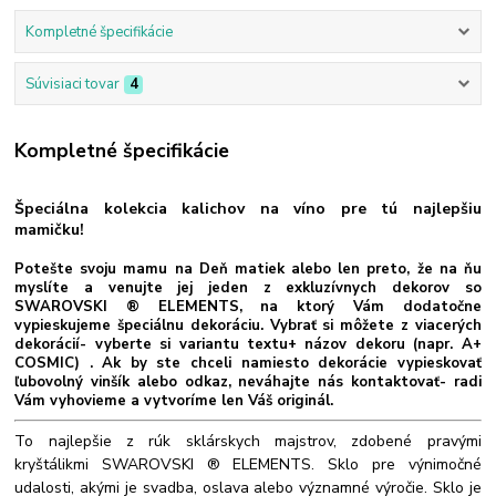
Kompletné špecifikácie
Súvisiaci tovar
4
Kompletné špecifikácie
Špeciálna kolekcia kalichov na víno pre tú najlepšiu
mamičku!
Potešte svoju mamu na Deň matiek alebo len preto, že na ňu
myslíte a venujte jej jeden z exkluzívnych dekorov so
SWAROVSKI ® ELEMENTS, na ktorý Vám dodatočne
vypieskujeme špeciálnu dekoráciu. Vybrať si môžete z viacerých
dekorácií- vyberte si variantu textu+ názov dekoru (napr. A+
COSMIC) . Ak by ste chceli namiesto dekorácie vypieskovať
ľubovolný vinšík alebo odkaz, neváhajte nás kontaktovať- radi
Vám vyhovieme a vytvoríme len Váš originál.
To najlepšie z rúk sklárskych majstrov, zdobené pravými
kryštálikmi SWAROVSKI ® ELEMENTS. Sklo pre výnimočné
udalosti, akými je svadba, oslava alebo významné výročie. Sklo je