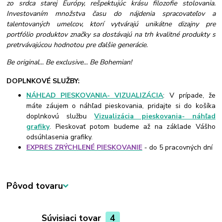
zo srdca starej Európy, rešpektujúc krásu filozofie stolovania.
Investovaním množstva času do nájdenia spracovateľov a
talentovaných umelcov, ktorí vytvárajú unikátne dizajny pre
portfólio produktov značky sa dostávajú na trh kvalitné produkty s
pretrvávajúcou hodnotou pre ďalšie generácie.
Be original... Be exclusive... Be Bohemian!
DOPLNKOVÉ SLUŽBY:
NÁHĽAD PIESKOVANIA- VIZUALIZÁCIA
: V prípade, že
máte záujem o náhľad pieskovania, pridajte si do košíka
doplnkovú službu
Vizualizácia pieskovania- náhľad
grafiky
. Pieskovať potom budeme až na základe Vášho
odsúhlasenia grafiky.
EXPRES ZRÝCHLENÉ PIESKOVANIE
- do 5 pracovných dní
Pôvod tovaru
Súvisiaci tovar
4