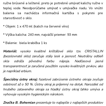
ručne brúsené a leštené, preto je potrebné umývať kalichy ručne v
teplej vode. Neodporúčame umývať v umývačke riadu. Vo vnútri
balenia sa nachádza informačná kartička s pokynmi pre
starostlivosť o sklo.
* Objem: 1 x 470 ml (kalich na červené víno)
* Výška kalicha: 240 mm, najväčší priemer: 93 mm
* Balenie: biela krabička 1 ks
Materiál:
vysoko kvalitné krištáľové sklo tzv. CRISTALLIN
(bezolovnaté sklo) zaručuje stály lesk a jasnosť. Neutrálny odtieň
skla odráža pôvodnú farbu nápoja. Nadčasová jasná
transparentnosť je zaručená použitím vysoko kvalitných prvkov, ako
je napríklad erbium.
Špeciálny ústny okraj:
fazetové zabrúsenie ústneho okraja zvyšuje
odolnosť až o 50 %. Ústny okraj je príjemný na dotyk. Narozdiel od
hrubého zataveného okraja sa hladký ústny okraj ľahko umýva a
vyhovuje vysokým hygienickým nárokom.
Značka B. Bohemian
prezentuje to najlepšie z najlepších produktov