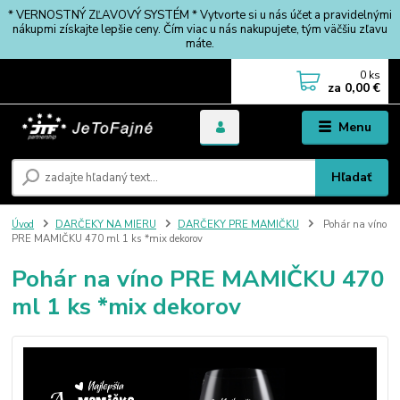
* VERNOSTNÝ ZĽAVOVÝ SYSTÉM * Vytvorte si u nás účet a pravidelnými
nákupmi získajte lepšie ceny. Čím viac u nás nakupujete, tým väčšiu zľavu
máte.
0
ks
za
0,00 €
Menu
Hľadať
Úvod
DARČEKY NA MIERU
DARČEKY PRE MAMIČKU
Pohár na víno
PRE MAMIČKU 470 ml 1 ks *mix dekorov
Pohár na víno PRE MAMIČKU 470
ml 1 ks *mix dekorov