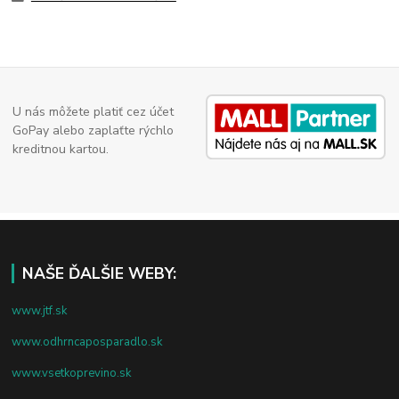
U nás môžete platiť cez účet
GoPay alebo zaplaťte rýchlo
kreditnou kartou.
NAŠE ĎALŠIE WEBY:
www.jtf.sk
www.odhrncaposparadlo.sk
www.vsetkoprevino.sk