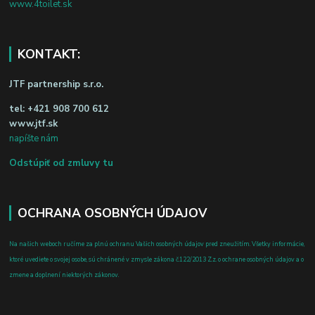
www.4toilet.sk
KONTAKT:
JTF partnership s.r.o.
tel:
+421 908 700 612
www.jtf.sk
napíšte nám
Odstúpiť od zmluvy tu
OCHRANA OSOBNÝCH ÚDAJOV
Na našich weboch ručíme za plnú ochranu Vašich osobných údajov pred zneužitím. Všetky informácie,
ktoré uvediete o svojej osobe, sú chránené v zmysle zákona č.122/2013 Z.z. o ochrane osobných údajov a o
zmene a doplnení niektorých zákonov.