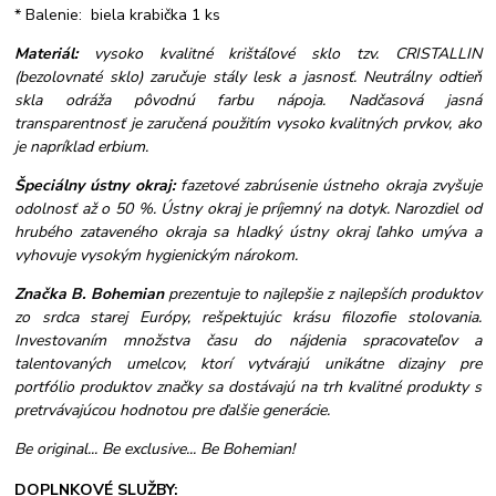
* Balenie: biela krabička 1 ks
Materiál:
vysoko kvalitné krištáľové sklo tzv. CRISTALLIN
(bezolovnaté sklo) zaručuje stály lesk a jasnosť. Neutrálny odtieň
skla odráža pôvodnú farbu nápoja. Nadčasová jasná
transparentnosť je zaručená použitím vysoko kvalitných prvkov, ako
je napríklad erbium.
Špeciálny ústny okraj:
fazetové zabrúsenie ústneho okraja zvyšuje
odolnosť až o 50 %. Ústny okraj je príjemný na dotyk. Narozdiel od
hrubého zataveného okraja sa hladký ústny okraj ľahko umýva a
vyhovuje vysokým hygienickým nárokom.
Značka B. Bohemian
prezentuje to najlepšie z najlepších produktov
zo srdca starej Európy, rešpektujúc krásu filozofie stolovania.
Investovaním množstva času do nájdenia spracovateľov a
talentovaných umelcov, ktorí vytvárajú unikátne dizajny pre
portfólio produktov značky sa dostávajú na trh kvalitné produkty s
pretrvávajúcou hodnotou pre ďalšie generácie.
Be original... Be exclusive... Be Bohemian!
DOPLNKOVÉ SLUŽBY: