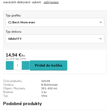
viacerých dekorácií- vybert...
celý popis
Typ grafiky
Typ dekoru
14,94 €
/
ks
12,15 €
bez DPH
Pridať do košíka
Číslo produktu:
S8108
Výrobca:
B.Bohemian
Objem / Rozmery:
351-450 ml
Balenie:
2 ks
Typ:
Víno
Podobné produkty