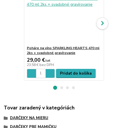
Poháre na víno SPARKLING HEARTS 470 ml
Poháre na s
2ks + svadobné gravírovanie
ks + piesko
29,00 €
28,00 €
/
set
/
s
23,58 €
bez DPH
22,76 €
bez 
Pridať do košíka
Tovar zaradený v kategóriách
DARČEKY NA MIERU
DARČEKY PRE MAMIČKU