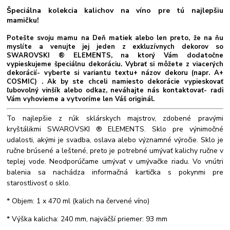
Špeciálna kolekcia kalichov na víno pre tú najlepšiu
mamičku!
Potešte svoju mamu na Deň matiek alebo len preto, že na ňu
myslíte a venujte jej jeden z exkluzívnych dekorov so
SWAROVSKI ® ELEMENTS, na ktorý Vám dodatočne
vypieskujeme špeciálnu dekoráciu. Vybrať si môžete z viacerých
dekorácií- vyberte si variantu textu+ názov dekoru (napr. A+
COSMIC) . Ak by ste chceli namiesto dekorácie vypieskovať
ľubovolný vinšík alebo odkaz, neváhajte nás kontaktovať- radi
Vám vyhovieme a vytvoríme len Váš originál.
To najlepšie z rúk sklárskych majstrov, zdobené pravými
kryštálikmi SWAROVSKI ® ELEMENTS. Sklo pre výnimočné
udalosti, akými je svadba, oslava alebo významné výročie. Sklo je
ručne brúsené a leštené, preto je potrebné umývať kalichy ručne v
teplej vode. Neodporúčame umývať v umývačke riadu. Vo vnútri
balenia sa nachádza informačná kartička s pokynmi pre
starostlivosť o sklo.
* Objem: 1 x 470 ml (kalich na červené víno)
* Výška kalicha: 240 mm, najväčší priemer: 93 mm