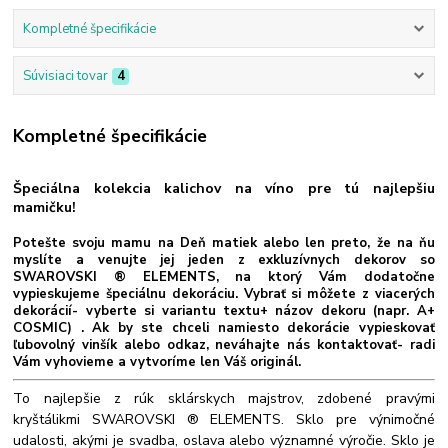
Kompletné špecifikácie
Súvisiaci tovar
4
Kompletné špecifikácie
Špeciálna kolekcia kalichov na víno pre tú najlepšiu
mamičku!
Potešte svoju mamu na Deň matiek alebo len preto, že na ňu
myslíte a venujte jej jeden z exkluzívnych dekorov so
SWAROVSKI ® ELEMENTS, na ktorý Vám dodatočne
vypieskujeme špeciálnu dekoráciu. Vybrať si môžete z viacerých
dekorácií- vyberte si variantu textu+ názov dekoru (napr. A+
COSMIC) . Ak by ste chceli namiesto dekorácie vypieskovať
ľubovolný vinšík alebo odkaz, neváhajte nás kontaktovať- radi
Vám vyhovieme a vytvoríme len Váš originál.
To najlepšie z rúk sklárskych majstrov, zdobené pravými
kryštálikmi SWAROVSKI ® ELEMENTS. Sklo pre výnimočné
udalosti, akými je svadba, oslava alebo významné výročie. Sklo je