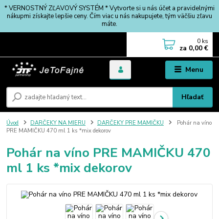
* VERNOSTNÝ ZĽAVOVÝ SYSTÉM * Vytvorte si u nás účet a pravidelnými
nákupmi získajte lepšie ceny. Čím viac u nás nakupujete, tým väčšiu zľavu
máte.
0
ks
za
0,00 €
Menu
Hľadať
Úvod
DARČEKY NA MIERU
DARČEKY PRE MAMIČKU
Pohár na víno
PRE MAMIČKU 470 ml 1 ks *mix dekorov
Pohár na víno PRE MAMIČKU 470
ml 1 ks *mix dekorov