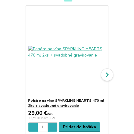
TOP produkt
Poháre na víno SPARKLING HEARTS 470 ml
Poháre na s
2ks + svadobné gravírovanie
ks + piesko
29,00 €
28,00 €
/
set
/
s
23,58 €
bez DPH
22,76 €
bez 
Pridať do košíka