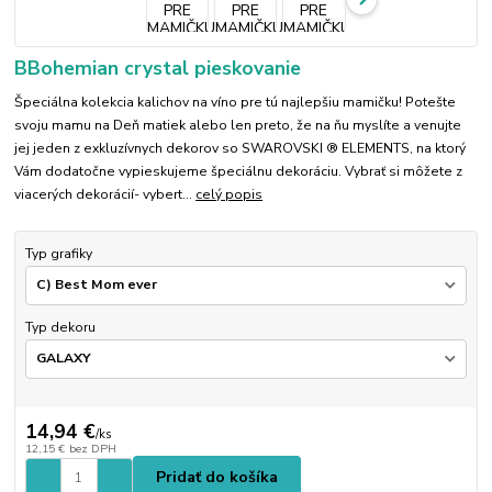
BBohemian crystal pieskovanie
Špeciálna kolekcia kalichov na víno pre tú najlepšiu mamičku! Potešte
svoju mamu na Deň matiek alebo len preto, že na ňu myslíte a venujte
jej jeden z exkluzívnych dekorov so SWAROVSKI ® ELEMENTS, na ktorý
Vám dodatočne vypieskujeme špeciálnu dekoráciu. Vybrať si môžete z
viacerých dekorácií- vybert...
celý popis
Typ grafiky
Typ dekoru
14,94 €
/
ks
12,15 €
bez DPH
Pridať do košíka