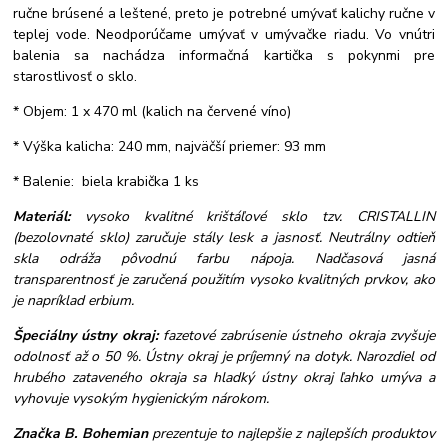
ručne brúsené a leštené, preto je potrebné umývať kalichy ručne v
teplej vode. Neodporúčame umývať v umývačke riadu. Vo vnútri
balenia sa nachádza informačná kartička s pokynmi pre
starostlivosť o sklo.
* Objem: 1 x 470 ml (kalich na červené víno)
* Výška kalicha: 240 mm, najväčší priemer: 93 mm
* Balenie: biela krabička 1 ks
Materiál:
vysoko kvalitné krištáľové sklo tzv. CRISTALLIN
(bezolovnaté sklo) zaručuje stály lesk a jasnosť. Neutrálny odtieň
skla odráža pôvodnú farbu nápoja. Nadčasová jasná
transparentnosť je zaručená použitím vysoko kvalitných prvkov, ako
je napríklad erbium.
Špeciálny ústny okraj:
fazetové zabrúsenie ústneho okraja zvyšuje
odolnosť až o 50 %. Ústny okraj je príjemný na dotyk. Narozdiel od
hrubého zataveného okraja sa hladký ústny okraj ľahko umýva a
vyhovuje vysokým hygienickým nárokom.
Značka B. Bohemian
prezentuje to najlepšie z najlepších produktov