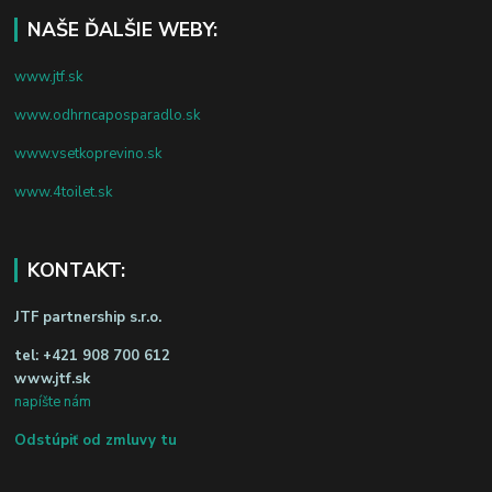
NAŠE ĎALŠIE WEBY:
www.jtf.sk
www.odhrncaposparadlo.sk
www.vsetkoprevino.sk
www.4toilet.sk
KONTAKT:
JTF partnership s.r.o.
tel:
+421 908 700 612
www.jtf.sk
napíšte nám
Odstúpiť od zmluvy tu