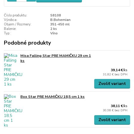
Číslo produktu:
S8108
Výrobca:
B.Bohemian
Objem / Rozmery:
351-450 ml
Balenie:
2 ks
Typ:
Víno
Podobné produkty
Misa Falling Star PRE MAMIČKU 29 cm 1
ks
39,14 €
/
ks
31,82 €
bez DPH
Zvoliť variant
Box Star PRE MAMIČKU 18,5 cm 1 ks
38,11 €
/
ks
30,98 €
bez DPH
Zvoliť variant