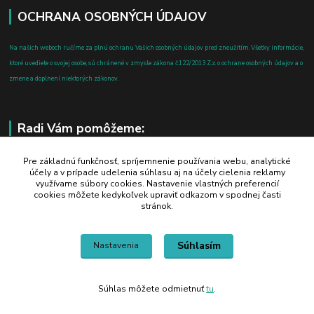
OCHRANA OSOBNÝCH ÚDAJOV
Na našich weboch ručíme za plnú ochranu Vašich osobných údajov pred zneužitím. Všetky informácie,
ktoré uvediete o svojej osobe, sú chránené v zmysle zákona č.122/2013 Z.z. o ochrane osobných údajov a o
zmene a doplnení niektorých zákonov.
Radi Vám pomôžeme:
+421 908 700 612
Pre základnú funkčnosť, spríjemnenie používania webu, analytické
účely a v prípade udelenia súhlasu aj na účely cielenia reklamy
po-pia: 8.00 - 16.00
využívame súbory cookies. Nastavenie vlastných preferencií
cookies môžete kedykoľvek upraviť odkazom v spodnej časti
business@jtf.sk
stránok.
Súhlasím
Nastavenia
Súhlas môžete odmietnuť
tu
.
Vytvorené na
Eshop-rychlo.sk