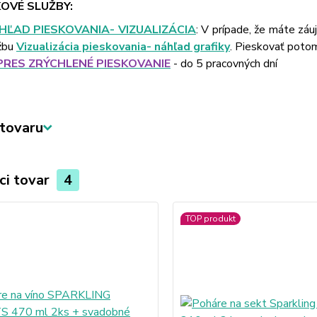
OVÉ SLUŽBY:
HĽAD PIESKOVANIA- VIZUALIZÁCIA
: V prípade, že máte záu
žbu
Vizualizácia pieskovania- náhľad grafiky
. Pieskovať poto
PRES ZRÝCHLENÉ PIESKOVANIE
- do 5 pracovných dní
tovaru
ci tovar
4
TOP produkt