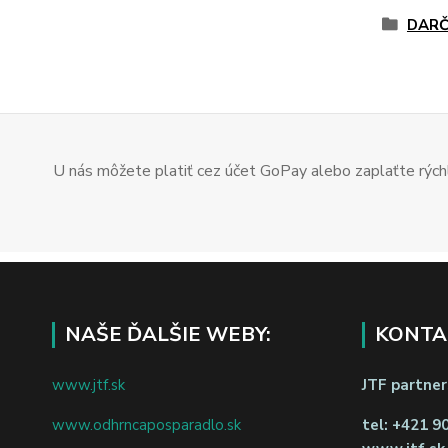
DARČ
U nás môžete platiť cez účet GoPay alebo zaplaťte rýchl
NAŠE ĎALŠIE WEBY:
KONTA
www.jtf.sk
JTF partners
www.odhrncaposparadlo.sk
tel:
+421 9