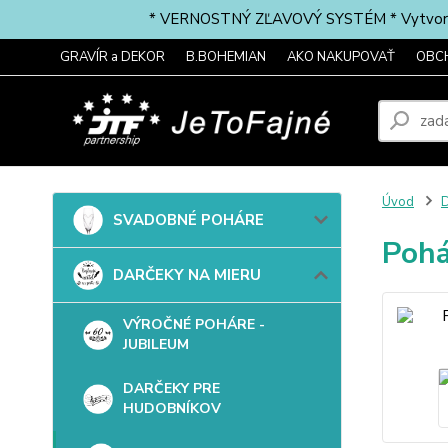
* VERNOSTNÝ ZĽAVOVÝ SYSTÉM * Vytvorte si 
GRAVÍR a DEKOR
B.BOHEMIAN
AKO NAKUPOVAŤ
OBC
Úvod
SVADOBNÉ POHÁRE
Pohá
DARČEKY NA MIERU
VÝROČNÉ POHÁRE -
JUBILEUM
DARČEKY PRE
HUDOBNÍKOV