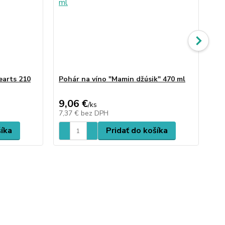
earts 210
Pohár na víno "Mamin džúsik" 470 ml
Po
ml
9,06 €
9,
/
ks
7,37 €
bez DPH
7,
šíka
Pridať do košíka