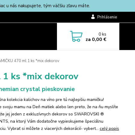
c u nás nakupujete, tým väčšiu zľavu máte.
Prihlásenie
0
ks
za
0,00 €
AMIČKU 470 ml 1 ks *mix dekorov
1 ks *mix dekorov
emian crystal pieskovanie
lna kolekcia kalichov na víno pre tú najlepšiu mamičku!
e svoju mamu na Deň matiek alebo len preto, že na ňu myslíte
jte jej jeden z exkluzívnych dekorov so SWAROVSKI ®
TS, na ktorý Vám dodatočne vypieskujeme špeciálnu
iu. Vybrať si môžete z viacerých dekorácií- vybert...
celý popis