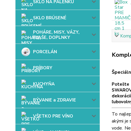
SKLO NA PÁLENKU
SKLO BRÚSENÉ
POHÁRE, MISY, VÁZY,
Kompl
FĽAŠE, DOPLNKY
PORCELÁN
Komple
PRÍBORY
Špeciáln
KUCHYŇA
Potešte 
SWAROVS
dekoráci
BÝVANIE a ZDRAVIE
ľubovoln
To najle
VŠETKO PRE VÍNO
akými je 
vode. Ne