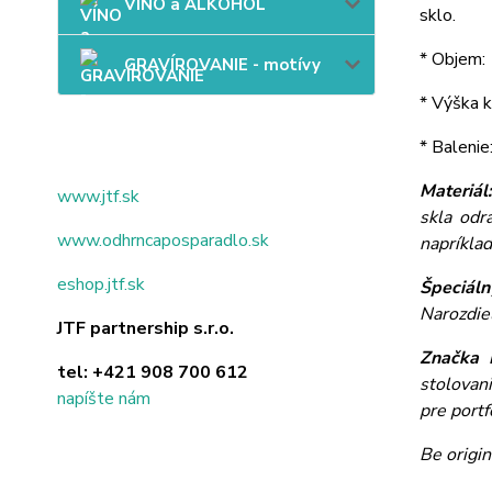
VÍNO a ALKOHOL
sklo.
* Objem: 
GRAVÍROVANIE - motívy
* Výška k
* Balenie
Materiál
www.jtf.sk
skla odr
www.odhrncaposparadlo.sk
napríkla
eshop.jtf.sk
Špeciáln
Narozdie
JTF partnership s.r.o.
Značka 
tel:
+421 908 700 612
stolovan
napíšte nám
pre portf
Be origin