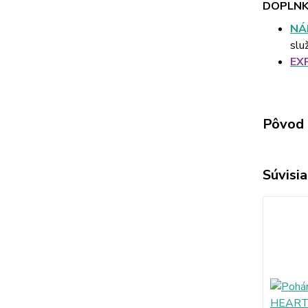
DOPLNK
NÁ
slu
EX
Pôvod 
Súvisia