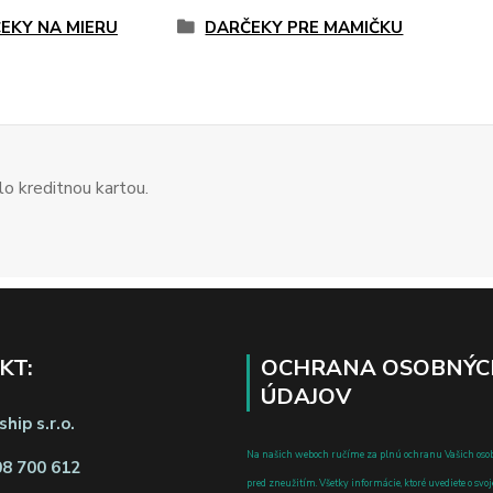
EKY NA MIERU
DARČEKY PRE MAMIČKU
o kreditnou kartou.
KT:
OCHRANA OSOBNÝC
ÚDAJOV
hip s.r.o.
Na našich weboch ručíme za plnú ochranu Vašich oso
08 700 612
pred zneužitím. Všetky informácie, ktoré uvediete o svoje