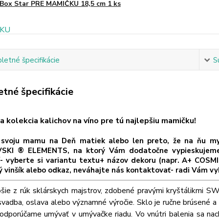
Box Star PRE MAMIČKU 18,5 cm 1 ks
etné špecifikácie
S
tné špecifikácie
a kolekcia kalichov na víno pre tú najlepšiu mamičku!
svoju mamu na Deň matiek alebo len preto, že na ňu mysl
KI ® ELEMENTS, na ktorý Vám dodatočne vypieskujeme šp
í- vyberte si variantu textu+ názov dekoru (napr. A+ COSMI
ý vinšík alebo odkaz, neváhajte nás kontaktovať- radi Vám vy
pšie z rúk sklárskych majstrov, zdobené pravými kryštálikm
svadba, oslava alebo významné výročie. Sklo je ručne brúsené a 
odporúčame umývať v umývačke riadu. Vo vnútri balenia sa nach