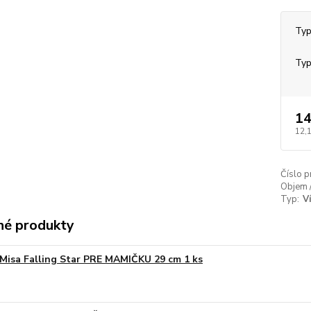
Typ
Typ
14
12,
Číslo p
Objem 
Typ:
V
é produkty
Misa Falling Star PRE MAMIČKU 29 cm 1 ks