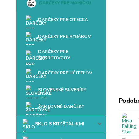
DARČEKY PRE MAMIČKU
DARČEKY PRE OTECKA
DARČEKY PRE RYBÁROV
DARČEKY PRE
ŠPORTOVCOV
DARČEKY PRE UČITEĽOV
SLOVENSKÉ SUVENÍRY
Podobn
ŽARTOVNÉ DARČEKY
SKLO S KRYŠTÁLIKMI