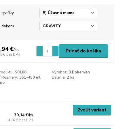
 grafiky
 dekoru
,94 €
/
ks
Pridať do košíka
15 €
bez DPH
roduktu:
S8108
Výrobca:
B.Bohemian
/ Rozmery:
351-450 ml
Balenie:
2 ks
íno
Zvoliť variant
39,14 €
/
ks
31,82 €
bez DPH