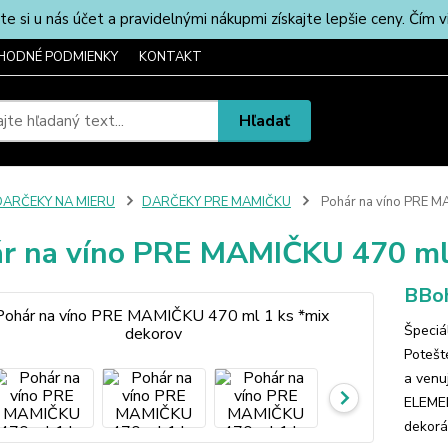
u nás účet a pravidelnými nákupmi získajte lepšie ceny. Čím via
HODNÉ PODMIENKY
KONTAKT
Hľadať
DARČEKY NA MIERU
DARČEKY PRE MAMIČKU
Pohár na víno PRE M
r na víno PRE MAMIČKU 470 ml 
BBoh
Špeciá
Potešt
a venu
ELEMEN
dekorác