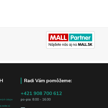
H
Radi Vám pomôžeme:
+421 908 700 612
po-pia: 8.00 - 16.00
bných údajov
j osobe, sú