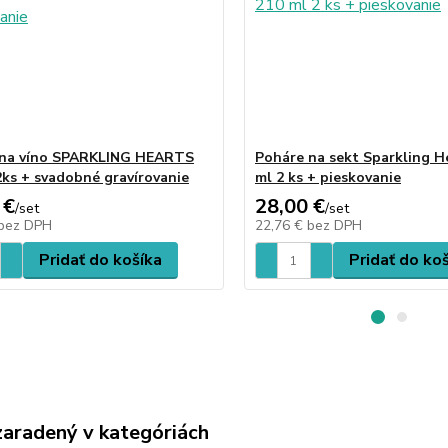
 na víno SPARKLING HEARTS
Poháre na sekt Sparkling H
2ks + svadobné gravírovanie
ml 2 ks + pieskovanie
 €
28,00 €
/
set
/
set
bez DPH
22,76 €
bez DPH
Pridať do košíka
Pridať do ko
zaradený v kategóriách