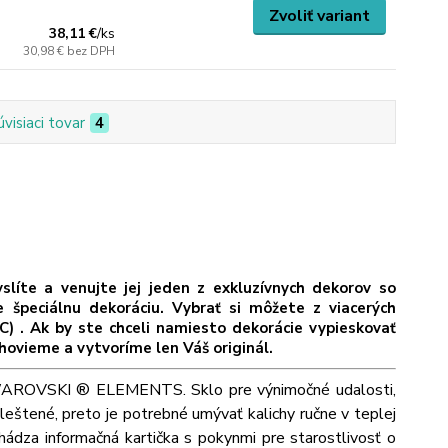
Zvoliť variant
38,11 €
/
ks
30,98 €
bez DPH
úvisiaci tovar
4
íte a venujte jej jeden z exkluzívnych dekorov so
eciálnu dekoráciu. Vybrať si môžete z viacerých
C) . Ak by ste chceli namiesto dekorácie vypieskovať
hovieme a vytvoríme len Váš originál.
i SWAROVSKI ® ELEMENTS. Sklo pre výnimočné udalosti,
leštené, preto je potrebné umývať kalichy ručne v teplej
ádza informačná kartička s pokynmi pre starostlivosť o