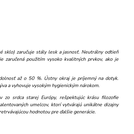
 sklo) zaručuje stály lesk a jasnosť. Neutrálny odtieň
e zaručená použitím vysoko kvalitných prvkov, ako je
dolnosť až o 50 %. Ústny okraj je príjemný na dotyk.
umýva a vyhovuje vysokým hygienickým nárokom.
 zo srdca starej Európy, rešpektujúc krásu filozofie
alentovaných umelcov, ktorí vytvárajú unikátne dizajny
pretrvávajúcou hodnotou pre ďalšie generácie.