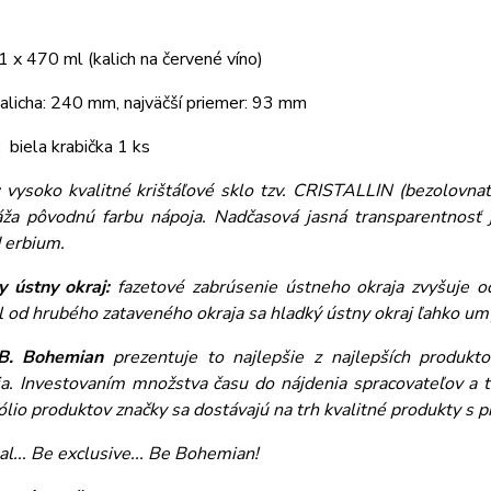
1 x 470 ml (kalich na červené víno)
alicha: 240 mm, najväčší priemer: 93 mm
: biela krabička 1 ks
:
vysoko kvalitné krištáľové sklo tzv. CRISTALLIN (bezolovnaté
áža pôvodnú farbu nápoja. Nadčasová jasná transparentnosť j
d erbium.
y ústny okraj:
fazetové zabrúsenie ústneho okraja zvyšuje o
l od hrubého zataveného okraja sa hladký ústny okraj ľahko 
B. Bohemian
prezentuje to najlepšie z najlepších produktov
ia. Investovaním množstva času do nájdenia spracovateľov a t
ólio produktov značky sa dostávajú na trh kvalitné produkty s 
al... Be exclusive... Be Bohemian!