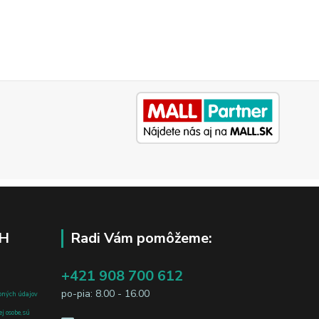
H
Radi Vám pomôžeme:
+421 908 700 612
po-pia: 8.00 - 16.00
bných údajov
j osobe, sú