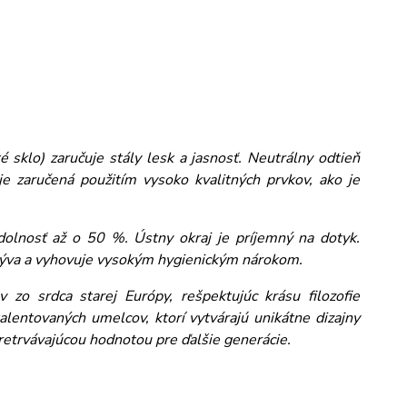
 sklo) zaručuje stály lesk a jasnosť. Neutrálny odtieň
e zaručená použitím vysoko kvalitných prvkov, ako je
dolnosť až o 50 %. Ústny okraj je príjemný na dotyk.
umýva a vyhovuje vysokým hygienickým nárokom.
 zo srdca starej Európy, rešpektujúc krásu filozofie
alentovaných umelcov, ktorí vytvárajú unikátne dizajny
pretrvávajúcou hodnotou pre ďalšie generácie.