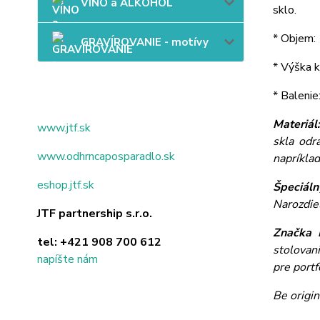
VÍNO a ALKOHOL
sklo.
* Objem: 
GRAVÍROVANIE - motívy
* Výška k
* Balenie
Materiál
www.jtf.sk
skla odr
www.odhrncaposparadlo.sk
napríkla
eshop.jtf.sk
Špeciáln
Narozdie
JTF partnership s.r.o.
Značka 
tel:
+421 908 700 612
stolovan
napíšte nám
pre portf
Be origin