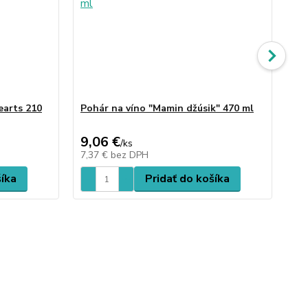
earts 210
Pohár na víno "Mamin džúsik" 470 ml
Po
ml
9,06 €
9,
/
ks
7,37 €
bez DPH
7,
šíka
Pridať do košíka