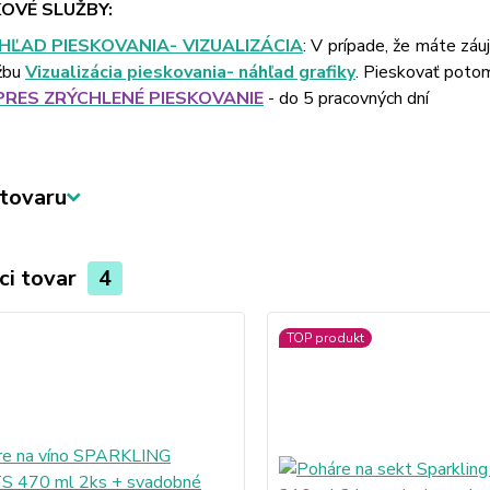
OVÉ SLUŽBY:
HĽAD PIESKOVANIA- VIZUALIZÁCIA
: V prípade, že máte záu
žbu
Vizualizácia pieskovania- náhľad grafiky
. Pieskovať poto
PRES ZRÝCHLENÉ PIESKOVANIE
- do 5 pracovných dní
tovaru
ci tovar
4
TOP produkt