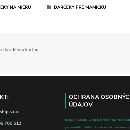
EKY NA MIERU
DARČEKY PRE MAMIČKU
o kreditnou kartou.
KT:
OCHRANA OSOBNÝC
ÚDAJOV
hip s.r.o.
Na našich weboch ručíme za plnú ochranu Vašich oso
08 700 612
pred zneužitím. Všetky informácie, ktoré uvediete o svoje