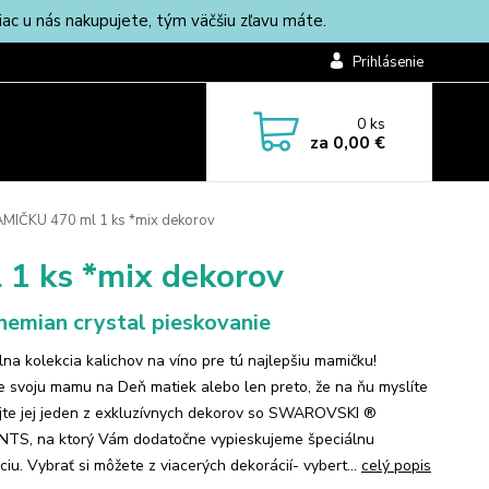
c u nás nakupujete, tým väčšiu zľavu máte.
Prihlásenie
0
ks
za
0,00 €
AMIČKU 470 ml 1 ks *mix dekorov
1 ks *mix dekorov
emian crystal pieskovanie
lna kolekcia kalichov na víno pre tú najlepšiu mamičku!
e svoju mamu na Deň matiek alebo len preto, že na ňu myslíte
jte jej jeden z exkluzívnych dekorov so SWAROVSKI ®
TS, na ktorý Vám dodatočne vypieskujeme špeciálnu
iu. Vybrať si môžete z viacerých dekorácií- vybert...
celý popis