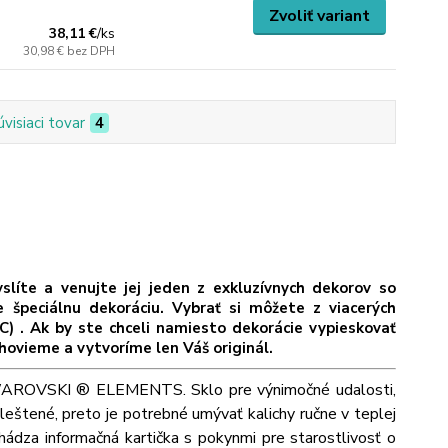
Zvoliť variant
38,11 €
/
ks
30,98 €
bez DPH
úvisiaci tovar
4
íte a venujte jej jeden z exkluzívnych dekorov so
eciálnu dekoráciu. Vybrať si môžete z viacerých
C) . Ak by ste chceli namiesto dekorácie vypieskovať
hovieme a vytvoríme len Váš originál.
i SWAROVSKI ® ELEMENTS. Sklo pre výnimočné udalosti,
leštené, preto je potrebné umývať kalichy ručne v teplej
ádza informačná kartička s pokynmi pre starostlivosť o