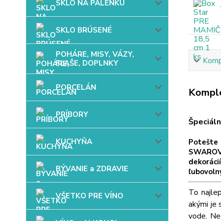
SKLO NA PÁLENKU
SKLO BRÚSENÉ
POHÁRE, MISY, VÁZY,
Kompl
FĽAŠE, DOPLNKY
PORCELÁN
Komple
PRÍBORY
Špeciáln
KUCHYŇA
Potešte 
SWAROVS
dekoráci
BÝVANIE a ZDRAVIE
ľubovoln
To najle
VŠETKO PRE VÍNO
akými je 
vode. Ne