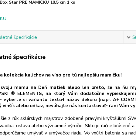
Box Star PRE MAMIČKU 18,5 cm 1 ks
etné špecifikácie
S
tné špecifikácie
a kolekcia kalichov na víno pre tú najlepšiu mamičku!
svoju mamu na Deň matiek alebo len preto, že na ňu mysl
KI ® ELEMENTS, na ktorý Vám dodatočne vypieskujeme šp
í- vyberte si variantu textu+ názov dekoru (napr. A+ COSMI
ý vinšík alebo odkaz, neváhajte nás kontaktovať- radi Vám vy
pšie z rúk sklárskych majstrov, zdobené pravými kryštálikm
svadba, oslava alebo významné výročie. Sklo je ručne brúsené a 
odporúčame umývať v umývačke riadu. Vo vnútri balenia sa nach