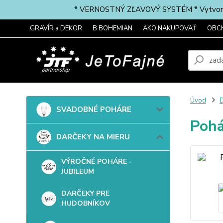
* VERNOSTNÝ ZĽAVOVÝ SYSTÉM * Vytvorte si 
GRAVÍR a DEKOR
B.BOHEMIAN
AKO NAKUPOVAŤ
OBC
Úvod
SVADOBNÉ POHÁRE
Pohá
DARČEKY NA MIERU
VÝROČNÉ POHÁRE -
JUBILEUM
DARČEKY PRE
HUDOBNÍKOV