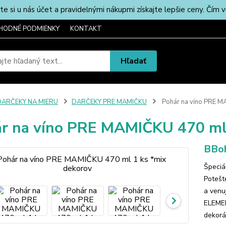
u nás účet a pravidelnými nákupmi získajte lepšie ceny. Čím via
HODNÉ PODMIENKY
KONTAKT
Hľadať
DARČEKY NA MIERU
DARČEKY PRE MAMIČKU
Pohár na víno PRE M
r na víno PRE MAMIČKU 470 ml 
BBoh
Špeciá
Potešt
a venu
ELEMEN
dekorác