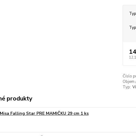
Typ
Typ
14
12,
Číslo p
Objem 
Typ:
V
é produkty
Misa Falling Star PRE MAMIČKU 29 cm 1 ks