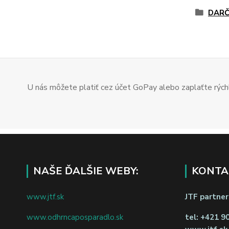
DARČ
U nás môžete platiť cez účet GoPay alebo zaplaťte rýchl
NAŠE ĎALŠIE WEBY:
KONTA
www.jtf.sk
JTF partners
www.odhrncaposparadlo.sk
tel:
+421 9