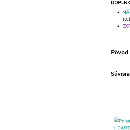
DOPLNK
NÁ
slu
EX
Pôvod 
Súvisia