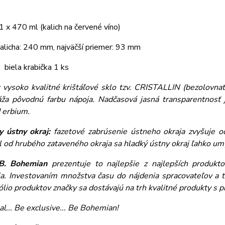
1 x 470 ml (kalich na červené víno)
alicha: 240 mm, najväčší priemer: 93 mm
: biela krabička 1 ks
:
vysoko kvalitné krištáľové sklo tzv. CRISTALLIN (bezolovnaté
áža pôvodnú farbu nápoja. Nadčasová jasná transparentnosť j
d erbium.
y ústny okraj:
fazetové zabrúsenie ústneho okraja zvyšuje o
l od hrubého zataveného okraja sa hladký ústny okraj ľahko 
B. Bohemian
prezentuje to najlepšie z najlepších produktov
ia. Investovaním množstva času do nájdenia spracovateľov a t
ólio produktov značky sa dostávajú na trh kvalitné produkty s 
al... Be exclusive... Be Bohemian!