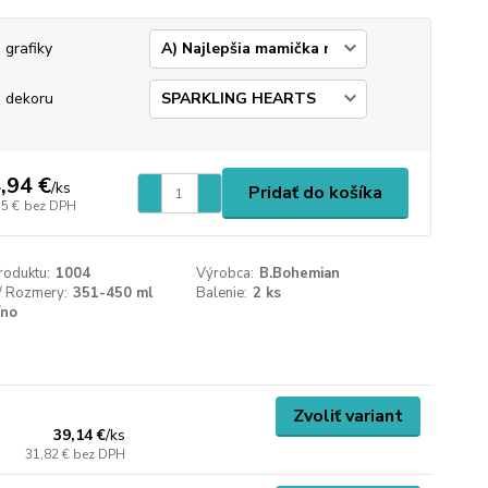
 grafiky
 dekoru
,94 €
/
ks
Pridať do košíka
15 €
bez DPH
roduktu:
1004
Výrobca:
B.Bohemian
/ Rozmery:
351-450 ml
Balenie:
2 ks
íno
Zvoliť variant
39,14 €
/
ks
31,82 €
bez DPH