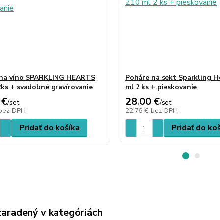
 na víno SPARKLING HEARTS
Poháre na sekt Sparkling H
2ks + svadobné gravírovanie
ml 2 ks + pieskovanie
 €
28,00 €
/
set
/
set
bez DPH
22,76 €
bez DPH
Pridať do košíka
Pridať do ko
zaradený v kategóriách