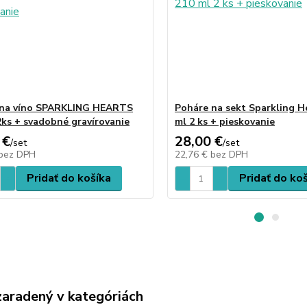
 na víno SPARKLING HEARTS
Poháre na sekt Sparkling H
2ks + svadobné gravírovanie
ml 2 ks + pieskovanie
 €
28,00 €
/
set
/
set
bez DPH
22,76 €
bez DPH
Pridať do košíka
Pridať do ko
zaradený v kategóriách