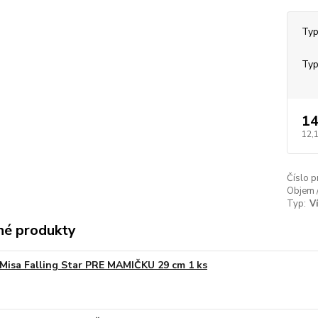
Typ
Typ
14
12,
Číslo p
Objem 
Typ:
V
é produkty
Misa Falling Star PRE MAMIČKU 29 cm 1 ks