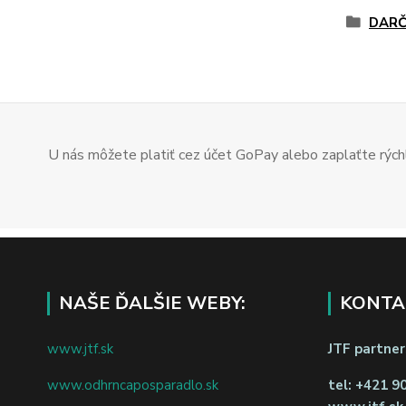
DARČ
U nás môžete platiť cez účet GoPay alebo zaplaťte rýchl
NAŠE ĎALŠIE WEBY:
KONTA
www.jtf.sk
JTF partners
www.odhrncaposparadlo.sk
tel:
+421 9