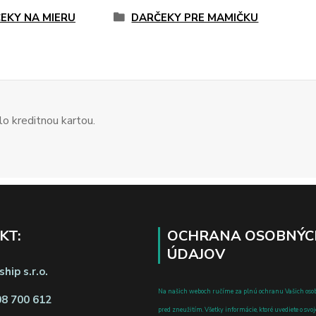
EKY NA MIERU
DARČEKY PRE MAMIČKU
o kreditnou kartou.
KT:
OCHRANA OSOBNÝC
ÚDAJOV
hip s.r.o.
Na našich weboch ručíme za plnú ochranu Vašich oso
08 700 612
pred zneužitím. Všetky informácie, ktoré uvediete o svoje