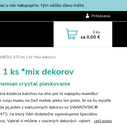
c u nás nakupujete, tým väčšiu zľavu máte.
Prihlásenie
0
ks
za
0,00 €
AMIČKU 470 ml 1 ks *mix dekorov
1 ks *mix dekorov
emian crystal pieskovanie
lna kolekcia kalichov na víno pre tú najlepšiu mamičku!
e svoju mamu na Deň matiek alebo len preto, že na ňu myslíte
jte jej jeden z exkluzívnych dekorov so SWAROVSKI ®
TS, na ktorý Vám dodatočne vypieskujeme špeciálnu
iu. Vybrať si môžete z viacerých dekorácií- vybert...
celý popis