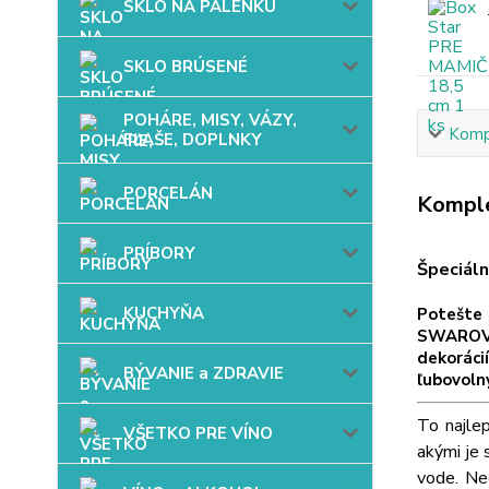
SKLO NA PÁLENKU
SKLO BRÚSENÉ
POHÁRE, MISY, VÁZY,
Kompl
FĽAŠE, DOPLNKY
PORCELÁN
Komple
PRÍBORY
Špeciáln
KUCHYŇA
Potešte 
SWAROVS
dekoráci
BÝVANIE a ZDRAVIE
ľubovoln
To najle
VŠETKO PRE VÍNO
akými je 
vode. Ne