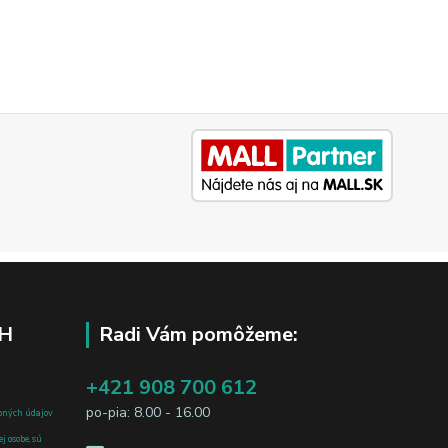
H
Radi Vám pomôžeme:
+421 908 700 612
po-pia: 8.00 - 16.00
bných údajov
j osobe, sú