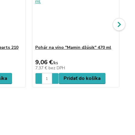
earts 210
Pohár na víno "Mamin džúsik" 470 ml
Po
ml
9,06 €
9,
/
ks
7,37 €
bez DPH
7,
šíka
Pridať do košíka