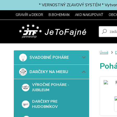
* VERNOSTNÝ ZĽAVOVÝ SYSTÉM * Vytvorte si 
GRAVÍR a DEKOR
B.BOHEMIAN
AKO NAKUPOVAŤ
OBC
Úvod
SVADOBNÉ POHÁRE
Pohá
DARČEKY NA MIERU
VÝROČNÉ POHÁRE -
JUBILEUM
DARČEKY PRE
HUDOBNÍKOV