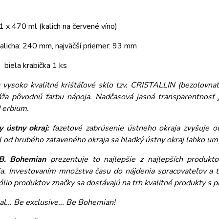
1 x 470 ml (kalich na červené víno)
alicha: 240 mm, najväčší priemer: 93 mm
: biela krabička 1 ks
:
vysoko kvalitné krištáľové sklo tzv. CRISTALLIN (bezolovnaté
áža pôvodnú farbu nápoja. Nadčasová jasná transparentnosť j
d erbium.
y ústny okraj:
fazetové zabrúsenie ústneho okraja zvyšuje o
l od hrubého zataveného okraja sa hladký ústny okraj ľahko 
B. Bohemian
prezentuje to najlepšie z najlepších produktov
ia. Investovaním množstva času do nájdenia spracovateľov a t
ólio produktov značky sa dostávajú na trh kvalitné produkty s 
al... Be exclusive... Be Bohemian!