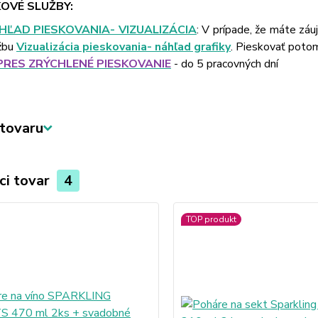
OVÉ SLUŽBY:
HĽAD PIESKOVANIA- VIZUALIZÁCIA
: V prípade, že máte záu
žbu
Vizualizácia pieskovania- náhľad grafiky
. Pieskovať poto
PRES ZRÝCHLENÉ PIESKOVANIE
- do 5 pracovných dní
tovaru
ci tovar
4
TOP produkt