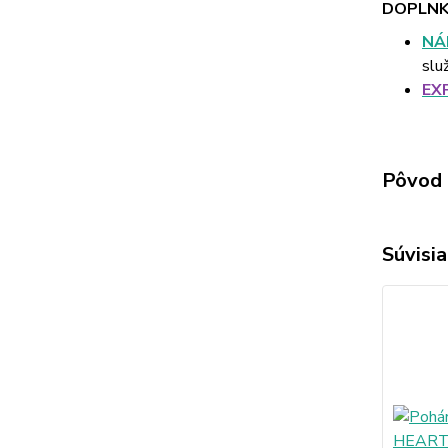
DOPLNK
NÁ
slu
EX
Pôvod 
Súvisia