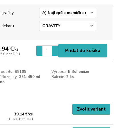
 grafiky
 dekoru
,94 €
/
ks
Pridať do košíka
15 €
bez DPH
roduktu:
S8108
Výrobca:
B.Bohemian
/ Rozmery:
351-450 ml
Balenie:
2 ks
íno
Zvoliť variant
39,14 €
/
ks
31,82 €
bez DPH