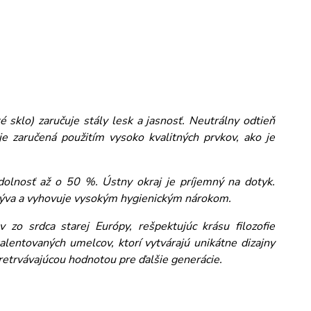
 sklo) zaručuje stály lesk a jasnosť. Neutrálny odtieň
e zaručená použitím vysoko kvalitných prvkov, ako je
dolnosť až o 50 %. Ústny okraj je príjemný na dotyk.
umýva a vyhovuje vysokým hygienickým nárokom.
 zo srdca starej Európy, rešpektujúc krásu filozofie
alentovaných umelcov, ktorí vytvárajú unikátne dizajny
pretrvávajúcou hodnotou pre ďalšie generácie.