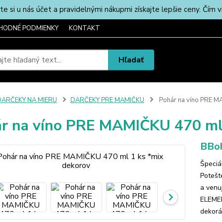
u nás účet a pravidelnými nákupmi získajte lepšie ceny. Čím via
HODNÉ PODMIENKY
KONTAKT
Hľadať
DARČEKY NA MIERU
DARČEKY PRE MAMIČKU
Pohár na víno PRE M
r na víno PRE MAMIČKU 470 ml 
BBoh
Špeciá
Potešt
a venu
ELEMEN
dekorác