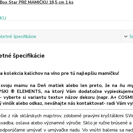
Box Star PRE MAMIČKU 18,5 cm 1 ks
etné špecifikácie
S
tné špecifikácie
a kolekcia kalichov na víno pre tú najlepšiu mamičku!
svoju mamu na Deň matiek alebo len preto, že na ňu mysl
KI ® ELEMENTS, na ktorý Vám dodatočne vypieskujeme šp
í- vyberte si variantu textu+ názov dekoru (napr. A+ COSMI
ý vinšík alebo odkaz, neváhajte nás kontaktovať- radi Vám vy
pšie z rúk sklárskych majstrov, zdobené pravými kryštálikm
svadba, oslava alebo významné výročie. Sklo je ručne brúsené a 
odporúčame umývať v umývačke riadu. Vo vnútri balenia sa nach