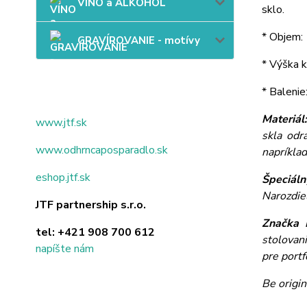
VÍNO a ALKOHOL
sklo.
* Objem: 
GRAVÍROVANIE - motívy
* Výška k
* Balenie
Materiál
www.jtf.sk
skla odr
www.odhrncaposparadlo.sk
napríkla
eshop.jtf.sk
Špeciáln
Narozdie
JTF partnership s.r.o.
Značka 
tel:
+421 908 700 612
stolovan
napíšte nám
pre portf
Be origin