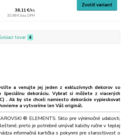
Zvoliť variant
38,11 €
/
ks
30,98 €
bez DPH
úvisiaci tovar
4
íte a venujte jej jeden z exkluzívnych dekorov so
eciálnu dekoráciu. Vybrať si môžete z viacerých
C) . Ak by ste chceli namiesto dekorácie vypieskovať
hovieme a vytvoríme len Váš originál.
i SWAROVSKI ® ELEMENTS. Sklo pre výnimočné udalosti,
leštené, preto je potrebné umývať kalichy ručne v teplej
ádza informačná kartička s pokynmi pre starostlivosť o