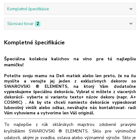
Kompletné špecifikácie
Súvisiaci tovar
2
Kompletné špecifikácie
Špeciálna kolekcia kalichov na víno pre tú najlepšiu
mamičku!
Potešte svoju mamu na Deň matiek alebo len preto, že na ňu
myslíte a venujte jej jeden z exkluzívnych dekorov so
SWAROVSKI ® ELEMENTS, na ktorý Vám dodatočne
vypieskujeme špeciálnu dekoráciu. Vybrať si môžete z viacerých
dekorácií- vyberte si variantu textu+ názov dekoru (napr. A+
COSMIC) . Ak by ste chceli namiesto dekorácie vypieskovať
ľubovolný vinšík alebo odkaz, neváhajte nás kontaktovať- radi
Vám vyhovieme a vytvoríme len Váš originál.
To najlepšie z rúk sklárskych majstrov, zdobené pravými
kryštálikmi SWAROVSKI ® ELEMENTS. Sklo pre výnimočné
udalosti, akými je svadba, oslava alebo významné výročie. Sklo je