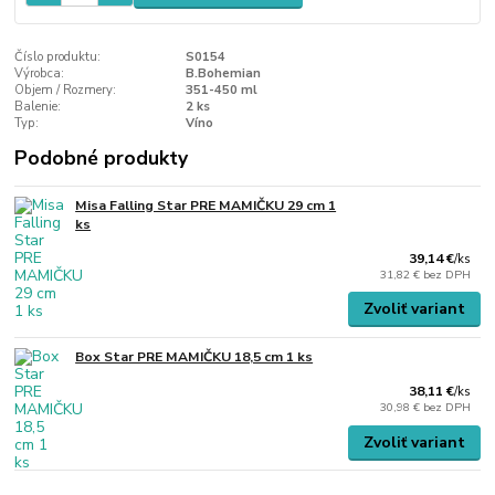
Číslo produktu:
S0154
Výrobca:
B.Bohemian
Objem / Rozmery:
351-450 ml
Balenie:
2 ks
Typ:
Víno
Podobné produkty
Misa Falling Star PRE MAMIČKU 29 cm 1
ks
39,14 €
/
ks
31,82 €
bez DPH
Zvoliť variant
Box Star PRE MAMIČKU 18,5 cm 1 ks
38,11 €
/
ks
30,98 €
bez DPH
Zvoliť variant