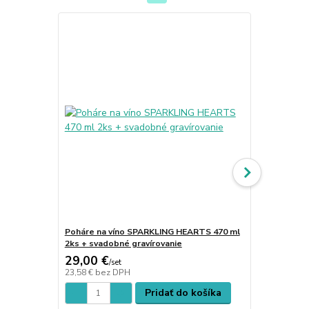
TOP produkt
Poháre na víno SPARKLING HEARTS 470 ml
Poháre na s
2ks + svadobné gravírovanie
ks + piesko
29,00 €
28,00 €
/
set
/
s
23,58 €
bez DPH
22,76 €
bez 
Pridať do košíka