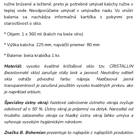
ručne brúsené a leštené, preto je potrebné umývať kalichy ručne v
teplej vode. Neodporúčame umývať v umývačke riadu. Vo vnútri
balenia sa nachádza informačná kartička s pokynmi pre
starostlivosť o sklo.
* Objem: 1 x 360 ml (kalich na biele víno)
* Výška kalicha: 225 mm, najväčší priemer: 80 mm
* Balenie: biela krabička 1 ks
Materiál:
vysoko kvalitné krištáľové sklo tzv. CRISTALLIN
(bezolovnaté sklo) zaručuje stály lesk a jasnosť. Neutrálny odtieň
skla odráža pôvodnú farbu nápoja. Nadčasová jasná
transparentnosť je zaručená použitím vysoko kvalitných prvkov, ako
je napríklad erbium.
Špeciálny ústny okraj:
fazetové zabrúsenie ústneho okraja zvyšuje
odolnosť až o 50 %. Ústny okraj je príjemný na dotyk. Narozdiel od
hrubého zataveného okraja sa hladký ústny okraj ľahko umýva a
vyhovuje vysokým hygienickým nárokom.
Značka B. Bohemian
prezentuje to najlepšie z najlepších produktov