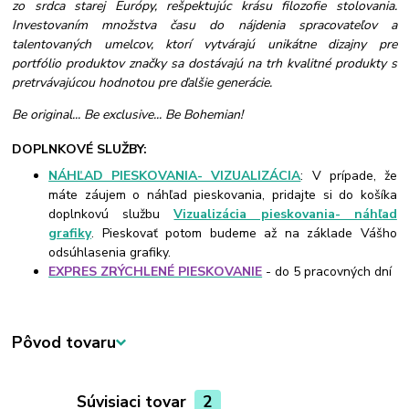
zo srdca starej Európy, rešpektujúc krásu filozofie stolovania.
Investovaním množstva času do nájdenia spracovateľov a
talentovaných umelcov, ktorí vytvárajú unikátne dizajny pre
portfólio produktov značky sa dostávajú na trh kvalitné produkty s
pretrvávajúcou hodnotou pre ďalšie generácie.
Be original... Be exclusive... Be Bohemian!
DOPLNKOVÉ SLUŽBY:
NÁHĽAD PIESKOVANIA- VIZUALIZÁCIA
: V prípade, že
máte záujem o náhľad pieskovania, pridajte si do košíka
doplnkovú službu
Vizualizácia pieskovania- náhľad
grafiky
. Pieskovať potom budeme až na základe Vášho
odsúhlasenia grafiky.
EXPRES ZRÝCHLENÉ PIESKOVANIE
- do 5 pracovných dní
Pôvod tovaru
Súvisiaci tovar
2