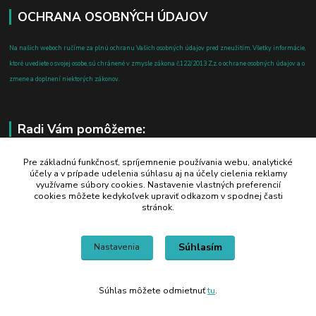
OCHRANA OSOBNÝCH ÚDAJOV
Na našich weboch ručíme za plnú ochranu Vašich osobných údajov pred zneužitím. Všetky informácie,
ktoré uvediete o svojej osobe, sú chránené v zmysle zákona č.122/2013 Z.z. o ochrane osobných údajov a o
zmene a doplnení niektorých zákonov.
Radi Vám pomôžeme:
+421 908 700 612
Pre základnú funkčnosť, spríjemnenie používania webu, analytické
účely a v prípade udelenia súhlasu aj na účely cielenia reklamy
po-pia: 8.00 - 16.00
využívame súbory cookies. Nastavenie vlastných preferencií
cookies môžete kedykoľvek upraviť odkazom v spodnej časti
business@jtf.sk
stránok.
Súhlasím
Nastavenia
Súhlas môžete odmietnuť
tu
.
Vytvorené na
Eshop-rychlo.sk