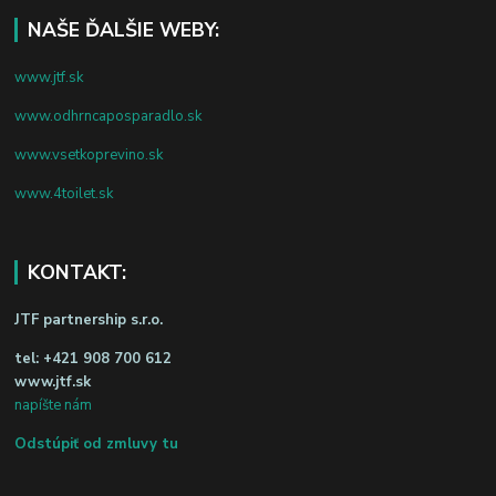
NAŠE ĎALŠIE WEBY:
www.jtf.sk
www.odhrncaposparadlo.sk
www.vsetkoprevino.sk
www.4toilet.sk
KONTAKT:
JTF partnership s.r.o.
tel:
+421 908 700 612
www.jtf.sk
napíšte nám
Odstúpiť od zmluvy tu