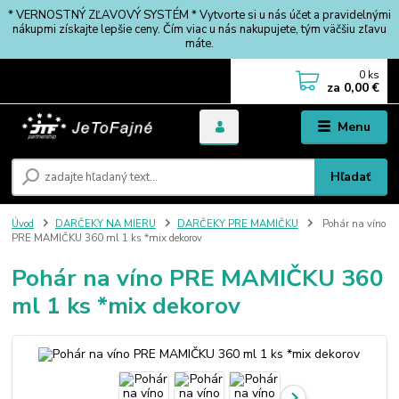
* VERNOSTNÝ ZĽAVOVÝ SYSTÉM * Vytvorte si u nás účet a pravidelnými
nákupmi získajte lepšie ceny. Čím viac u nás nakupujete, tým väčšiu zľavu
máte.
0
ks
za
0,00 €
Menu
Hľadať
Úvod
DARČEKY NA MIERU
DARČEKY PRE MAMIČKU
Pohár na víno
PRE MAMIČKU 360 ml 1 ks *mix dekorov
Pohár na víno PRE MAMIČKU 360
ml 1 ks *mix dekorov