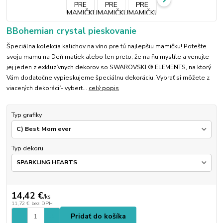
BBohemian crystal pieskovanie
Špeciálna kolekcia kalichov na víno pre tú najlepšiu mamičku! Potešte
svoju mamu na Deň matiek alebo len preto, že na ňu myslíte a venujte
jej jeden z exkluzívnych dekorov so SWAROVSKI ® ELEMENTS, na ktorý
Vám dodatočne vypieskujeme špeciálnu dekoráciu. Vybrať si môžete z
viacerých dekorácií- vybert...
celý popis
Typ grafiky
Typ dekoru
14,42 €
/
ks
11,72 €
bez DPH
Pridať do košíka