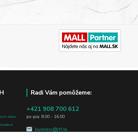
H
Radi Vám pomôžeme:
+421 908 700 612
po-pia: 8.00 - 16.00
bných údajov
j osobe, sú
business@jtf.sk
sobných údajov