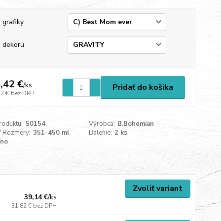
 grafiky
 dekoru
,42 €
/
ks
Pridať do košíka
72 €
bez DPH
roduktu:
S0154
Výrobca:
B.Bohemian
/ Rozmery:
351-450 ml
Balenie:
2 ks
íno
Zvoliť variant
39,14 €
/
ks
31,82 €
bez DPH