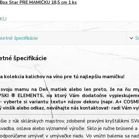
Box Star PRE MAMIČKU 18,5 cm 1 ks
etné špecifikácie
S
tné špecifikácie
a kolekcia kalichov na víno pre tú najlepšiu mamičku!
svoju mamu na Deň matiek alebo len preto, že na ňu mysl
KI ® ELEMENTS, na ktorý Vám dodatočne vypieskujeme šp
í- vyberte si variantu textu+ názov dekoru (napr. A+ COSMI
ý vinšík alebo odkaz, neváhajte nás kontaktovať- radi Vám vy
pšie z rúk sklárskych majstrov, zdobené pravými kryštálikm
svadba, oslava alebo významné výročie. Sklo je ručne brúsené a 
odporúčame umývať v umývačke riadu. Vo vnútri balenia sa nach