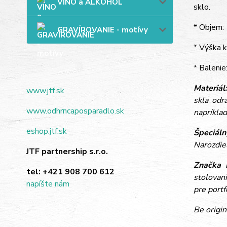
VÍNO a ALKOHOL
sklo.
* Objem: 
GRAVÍROVANIE - motívy
* Výška k
* Balenie
Materiál
www.jtf.sk
skla odr
www.odhrncaposparadlo.sk
napríkla
eshop.jtf.sk
Špeciáln
Narozdie
JTF partnership s.r.o.
Značka 
tel:
+421 908 700 612
stolovan
napíšte nám
pre portf
Be origin