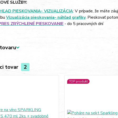
OVÉ SLUŽBY:
HĽAD PIESKOVANIA- VIZUALIZÁCIA
: V prípade, že máte záu
žbu
Vizualizácia pieskovania- náhľad grafiky
. Pieskovať poto
PRES ZRÝCHLENÉ PIESKOVANIE
- do 5 pracovných dní
tovaru
ci tovar
2
TOP produkt