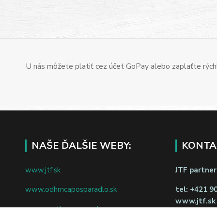
U nás môžete platiť cez účet GoPay alebo zaplaťte rýchl
NAŠE ĎALŠIE WEBY:
KONTA
www.jtf.sk
JTF partners
www.odhrncaposparadlo.sk
tel:
+421 9
www.jtf.sk
www.vsetkoprevino.sk
napíšte nám