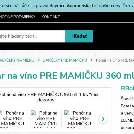
u nás účet a pravidelnými nákupmi získajte lepšie ceny. Čím via
HODNÉ PODMIENKY
KONTAKT
Hľadať
DARČEKY NA MIERU
DARČEKY PRE MAMIČKU
Pohár na víno PRE M
r na víno PRE MAMIČKU 360 ml 
BBoh
Špeciá
Potešt
a venu
ELEMEN
dekorác