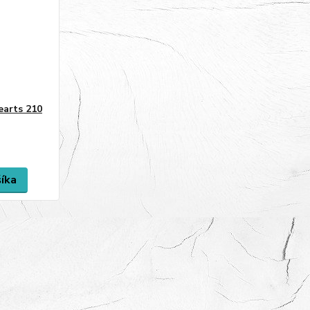
earts 210
šíka