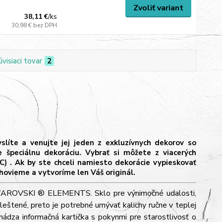
Zvoliť variant
38,11 €
/
ks
30,98 €
bez DPH
úvisiaci tovar
2
íte a venujte jej jeden z exkluzívnych dekorov so
eciálnu dekoráciu. Vybrať si môžete z viacerých
C) . Ak by ste chceli namiesto dekorácie vypieskovať
hovieme a vytvoríme len Váš originál.
i SWAROVSKI ® ELEMENTS. Sklo pre výnimočné udalosti,
leštené, preto je potrebné umývať kalichy ručne v teplej
ádza informačná kartička s pokynmi pre starostlivosť o