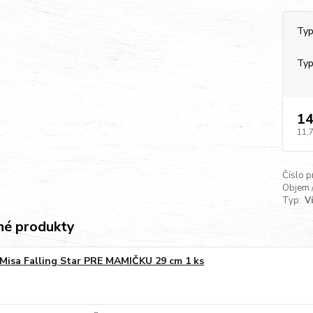
Typ
Typ
14
11,
Číslo p
Objem 
Typ:
V
é produkty
Misa Falling Star PRE MAMIČKU 29 cm 1 ks