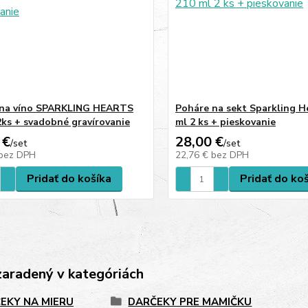
 na víno SPARKLING HEARTS
Poháre na sekt Sparkling H
2ks + svadobné gravírovanie
ml 2 ks + pieskovanie
 €
28,00 €
/
set
/
set
bez DPH
22,76 €
bez DPH
Pridať do košíka
Pridať do ko
zaradený v kategóriách
EKY NA MIERU
DARČEKY PRE MAMIČKU