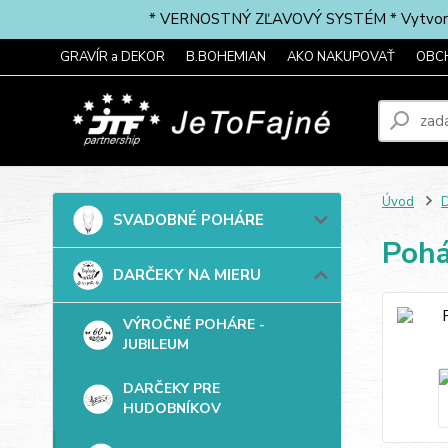
* VERNOSTNÝ ZĽAVOVÝ SYSTÉM * Vytvorte si 
GRAVÍR a DEKOR
B.BOHEMIAN
AKO NAKUPOVAŤ
OBC
Úvod
SVADOBNÉ POHÁRE
Pohá
DARČEKY NA MIERU
VÝROČNÉ POHÁRE -
JUBILEUM
DARČEKY PRE
HUDOBNÍKOV