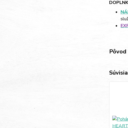
DOPLNK
NÁ
slu
EX
Pôvod 
Súvisia