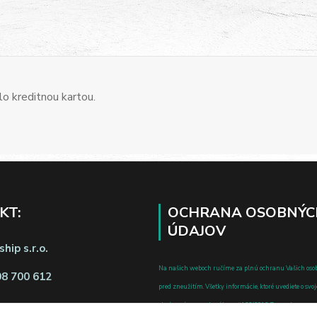
o kreditnou kartou.
KT:
OCHRANA OSOBNÝC
ÚDAJOV
hip s.r.o.
Na našich weboch ručíme za plnú ochranu Vašich oso
08 700 612
pred zneužitím. Všetky informácie, ktoré uvediete o svoje
chránené v zmysle zákona č.122/2013 Z.z. o ochrane o