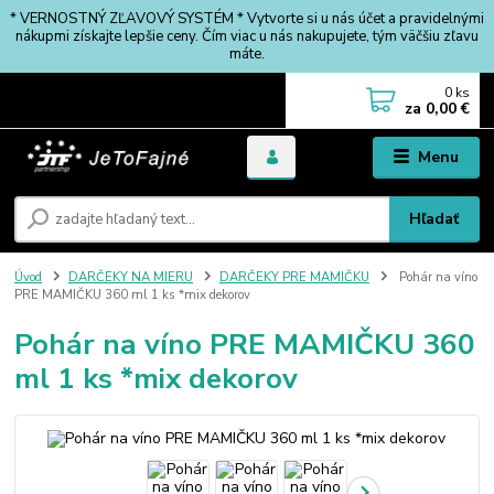
* VERNOSTNÝ ZĽAVOVÝ SYSTÉM * Vytvorte si u nás účet a pravidelnými
nákupmi získajte lepšie ceny. Čím viac u nás nakupujete, tým väčšiu zľavu
máte.
0
ks
za
0,00 €
Menu
Hľadať
Úvod
DARČEKY NA MIERU
DARČEKY PRE MAMIČKU
Pohár na víno
PRE MAMIČKU 360 ml 1 ks *mix dekorov
Pohár na víno PRE MAMIČKU 360
ml 1 ks *mix dekorov