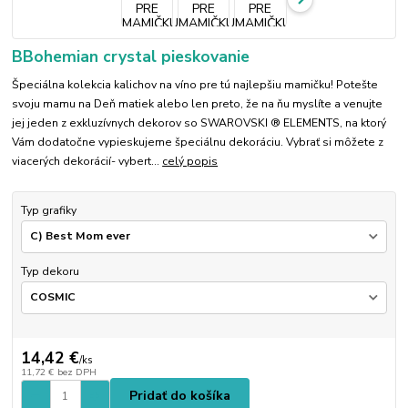
BBohemian crystal pieskovanie
Špeciálna kolekcia kalichov na víno pre tú najlepšiu mamičku! Potešte
svoju mamu na Deň matiek alebo len preto, že na ňu myslíte a venujte
jej jeden z exkluzívnych dekorov so SWAROVSKI ® ELEMENTS, na ktorý
Vám dodatočne vypieskujeme špeciálnu dekoráciu. Vybrať si môžete z
viacerých dekorácií- vybert...
celý popis
Typ grafiky
Typ dekoru
14,42 €
/
ks
11,72 €
bez DPH
Pridať do košíka