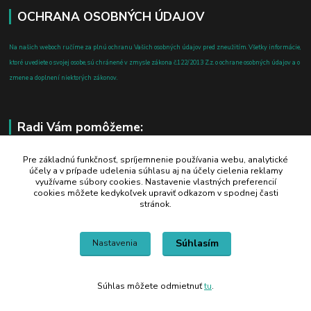
OCHRANA OSOBNÝCH ÚDAJOV
Na našich weboch ručíme za plnú ochranu Vašich osobných údajov pred zneužitím. Všetky informácie,
ktoré uvediete o svojej osobe, sú chránené v zmysle zákona č.122/2013 Z.z. o ochrane osobných údajov a o
zmene a doplnení niektorých zákonov.
Radi Vám pomôžeme:
+421 908 700 612
Pre základnú funkčnosť, spríjemnenie používania webu, analytické
účely a v prípade udelenia súhlasu aj na účely cielenia reklamy
po-pia: 8.00 - 16.00
využívame súbory cookies. Nastavenie vlastných preferencií
cookies môžete kedykoľvek upraviť odkazom v spodnej časti
business@jtf.sk
stránok.
Súhlasím
Nastavenia
Súhlas môžete odmietnuť
tu
.
Vytvorené na
Eshop-rychlo.sk