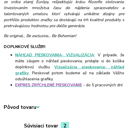
zo srdca starej Európy, rešpektujúc krásu filozofie stolovania.
Investovaním množstva času do nájdenia spracovateľov a
talentovaných umelcov, ktorí vytvárajú unikátne dizajny pre
portfólio produktov značky sa dostávajú na trh kvalitné produkty s
pretrvávajúcou hodnotou pre ďalšie generácie.
Be original... Be exclusive... Be Bohemian!
DOPLNKOVÉ SLUŽBY:
NÁHĽAD PIESKOVANIA- VIZUALIZÁCIA
: V prípade, že
máte záujem o náhľad pieskovania, pridajte si do košíka
doplnkovú službu
Vizualizácia pieskovania- náhľad
grafiky
. Pieskovať potom budeme až na základe Vášho
odsúhlasenia grafiky.
EXPRES ZRÝCHLENÉ PIESKOVANIE
- do 5 pracovných dní
Pôvod tovaru
Súvisiaci tovar
2