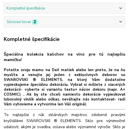
Kompletné špecifikácie
Súvisiaci tovar
2
Kompletné špecifikácie
Špeciálna kolekcia kalichov na víno pre tú najlepšiu
mamičku!
Potešte svoju mamu na Deň matiek alebo len preto, že na ňu
myslíte a venujte jej jeden z exkluzívnych dekorov so
SWAROVSKI ® ELEMENTS, na ktorý Vám dodatočne
vypieskujeme špeciálnu dekoráciu. Vybrať si môžete z viacerých
dekorácií- vyberte si variantu textu+ názov dekoru (napr. A+
COSMIC) . Ak by ste chceli namiesto dekorácie vypieskovať
ľubovolný vinšík alebo odkaz, neváhajte nás kontaktovať- radi
Vám vyhovieme a vytvoríme len Váš originál.
To najlepšie z rúk sklárskych majstrov, zdobené pravými
kryštálikmi SWAROVSKI ® ELEMENTS. Sklo pre výnimočné
udalosti, akými je svadba, oslava alebo významné výročie. Sklo je