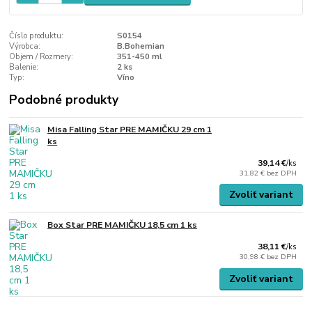
Číslo produktu:
S0154
Výrobca:
B.Bohemian
Objem / Rozmery:
351-450 ml
Balenie:
2 ks
Typ:
Víno
Podobné produkty
Misa Falling Star PRE MAMIČKU 29 cm 1
ks
39,14 €
/
ks
31,82 €
bez DPH
Zvoliť variant
Box Star PRE MAMIČKU 18,5 cm 1 ks
38,11 €
/
ks
30,98 €
bez DPH
Zvoliť variant