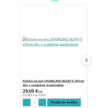
TOP produkt
Poháre na víno SPARKLING HEARTS 470 ml
Poháre na s
2ks + svadobné gravírovanie
ks + piesko
29,00 €
28,00 €
/
set
/
s
23,58 €
bez DPH
22,76 €
bez 
Pridať do košíka