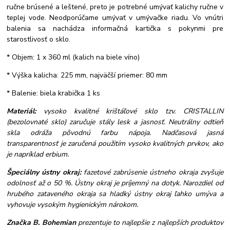
ručne brúsené a leštené, preto je potrebné umývať kalichy ručne v
teplej vode. Neodporúčame umývať v umývačke riadu. Vo vnútri
balenia sa nachádza informačná kartička s pokynmi pre
starostlivosť o sklo.
* Objem: 1 x 360 ml (kalich na biele víno)
* Výška kalicha: 225 mm, najväčší priemer: 80 mm
* Balenie: biela krabička 1 ks
Materiál:
vysoko kvalitné krištáľové sklo tzv. CRISTALLIN
(bezolovnaté sklo) zaručuje stály lesk a jasnosť. Neutrálny odtieň
skla odráža pôvodnú farbu nápoja. Nadčasová jasná
transparentnosť je zaručená použitím vysoko kvalitných prvkov, ako
je napríklad erbium.
Špeciálny ústny okraj:
fazetové zabrúsenie ústneho okraja zvyšuje
odolnosť až o 50 %. Ústny okraj je príjemný na dotyk. Narozdiel od
hrubého zataveného okraja sa hladký ústny okraj ľahko umýva a
vyhovuje vysokým hygienickým nárokom.
Značka B. Bohemian
prezentuje to najlepšie z najlepších produktov