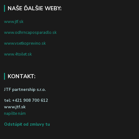
NAŠE ĎALŠIE WEBY:
www.jtf.sk
www.odhrncaposparadlo.sk
www.vsetkoprevino.sk
www.4toilet.sk
KONTAKT:
JTF partnership s.r.o.
tel:
+421 908 700 612
www.jtf.sk
napíšte nám
Odstúpiť od zmluvy tu