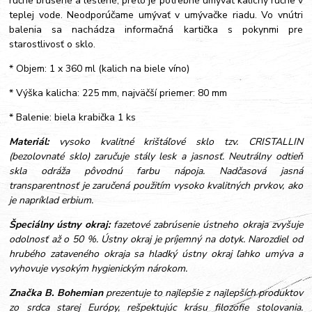
ručne brúsené a leštené, preto je potrebné umývať kalichy ručne v
teplej vode. Neodporúčame umývať v umývačke riadu. Vo vnútri
balenia sa nachádza informačná kartička s pokynmi pre
starostlivosť o sklo.
* Objem: 1 x 360 ml (kalich na biele víno)
* Výška kalicha: 225 mm, najväčší priemer: 80 mm
* Balenie: biela krabička 1 ks
Materiál:
vysoko kvalitné krištáľové sklo tzv. CRISTALLIN
(bezolovnaté sklo) zaručuje stály lesk a jasnosť. Neutrálny odtieň
skla odráža pôvodnú farbu nápoja. Nadčasová jasná
transparentnosť je zaručená použitím vysoko kvalitných prvkov, ako
je napríklad erbium.
Špeciálny ústny okraj:
fazetové zabrúsenie ústneho okraja zvyšuje
odolnosť až o 50 %. Ústny okraj je príjemný na dotyk. Narozdiel od
hrubého zataveného okraja sa hladký ústny okraj ľahko umýva a
vyhovuje vysokým hygienickým nárokom.
Značka B. Bohemian
prezentuje to najlepšie z najlepších produktov
zo srdca starej Európy, rešpektujúc krásu filozofie stolovania.