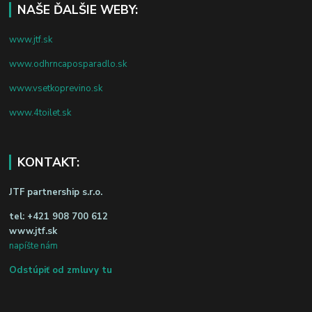
NAŠE ĎALŠIE WEBY:
www.jtf.sk
www.odhrncaposparadlo.sk
www.vsetkoprevino.sk
www.4toilet.sk
KONTAKT:
JTF partnership s.r.o.
tel:
+421 908 700 612
www.jtf.sk
napíšte nám
Odstúpiť od zmluvy tu