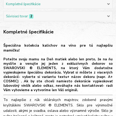
Kompletné špecifikácie
Súvisiaci tovar
2
Kompletné špecifikácie
Špeciálna kolekcia kalichov na víno pre tú najlepšiu
mamičku!
Potešte svoju mamu na Deň matiek alebo len preto, že na ňu
myslíte a venujte jej jeden z exkluzívnych dekorov so
SWAROVSKI ® ELEMENTS, na ktorý Vám dodatočne
vypieskujeme špeciálnu dekoráciu. Vybrať si môžete z viacerých
dekorácií- vyberte si variantu textu+ názov dekoru (napr. A+
COSMIC) . Ak by ste chceli namiesto dekorácie vypieskovať
ľubovolný vinšík alebo odkaz, neváhajte nás kontaktovať- radi
Vám vyhovieme a vytvoríme len Váš originál.
To najlepšie z rúk sklárskych majstrov, zdobené pravými
kryštálikmi SWAROVSKI ® ELEMENTS. Sklo pre výnimočné
udalosti, akými je svadba, oslava alebo významné výročie. Sklo je