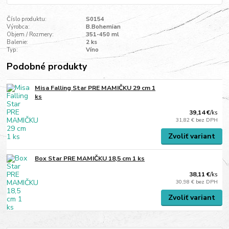
Číslo produktu:
S0154
Výrobca:
B.Bohemian
Objem / Rozmery:
351-450 ml
Balenie:
2 ks
Typ:
Víno
Podobné produkty
Misa Falling Star PRE MAMIČKU 29 cm 1
ks
39,14 €
/
ks
31,82 €
bez DPH
Zvoliť variant
Box Star PRE MAMIČKU 18,5 cm 1 ks
38,11 €
/
ks
30,98 €
bez DPH
Zvoliť variant