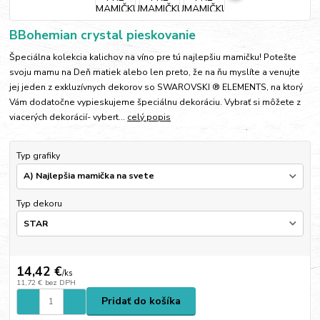
BBohemian crystal pieskovanie
Špeciálna kolekcia kalichov na víno pre tú najlepšiu mamičku! Potešte
svoju mamu na Deň matiek alebo len preto, že na ňu myslíte a venujte
jej jeden z exkluzívnych dekorov so SWAROVSKI ® ELEMENTS, na ktorý
Vám dodatočne vypieskujeme špeciálnu dekoráciu. Vybrať si môžete z
viacerých dekorácií- vybert...
celý popis
Typ grafiky
Typ dekoru
14,42 €
/
ks
11,72 €
bez DPH
Pridať do košíka