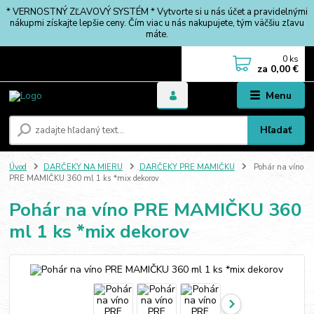
* VERNOSTNÝ ZĽAVOVÝ SYSTÉM * Vytvorte si u nás účet a pravidelnými
nákupmi získajte lepšie ceny. Čím viac u nás nakupujete, tým väčšiu zľavu
máte.
0
ks
za
0,00 €
Menu
Hľadať
Úvod
DARČEKY NA MIERU
DARČEKY PRE MAMIČKU
Pohár na víno
PRE MAMIČKU 360 ml 1 ks *mix dekorov
Pohár na víno PRE MAMIČKU 360
ml 1 ks *mix dekorov