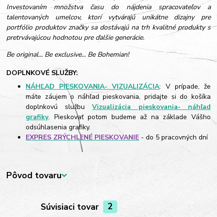
Investovaním množstva času do nájdenia spracovateľov a
talentovaných umelcov, ktorí vytvárajú unikátne dizajny pre
portfólio produktov značky sa dostávajú na trh kvalitné produkty s
pretrvávajúcou hodnotou pre ďalšie generácie.
Be original... Be exclusive... Be Bohemian!
DOPLNKOVÉ SLUŽBY:
NÁHĽAD PIESKOVANIA- VIZUALIZÁCIA
: V prípade, že
máte záujem o náhľad pieskovania, pridajte si do košíka
doplnkovú službu
Vizualizácia pieskovania- náhľad
grafiky
. Pieskovať potom budeme až na základe Vášho
odsúhlasenia grafiky.
EXPRES ZRÝCHLENÉ PIESKOVANIE
- do 5 pracovných dní
Pôvod tovaru
Súvisiaci tovar
2