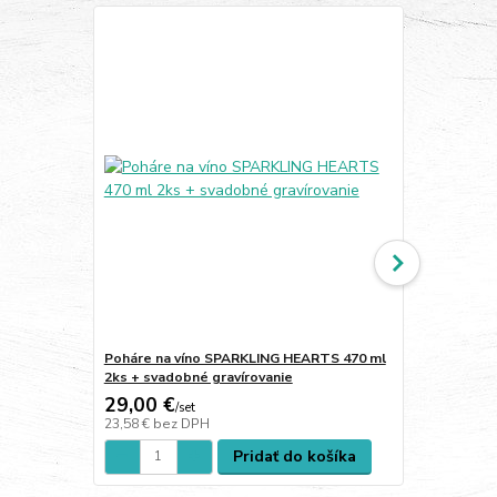
TOP produkt
Poháre na víno SPARKLING HEARTS 470 ml
Poháre na s
2ks + svadobné gravírovanie
ks + piesko
29,00 €
28,00 €
/
set
/
s
23,58 €
bez DPH
22,76 €
bez 
Pridať do košíka