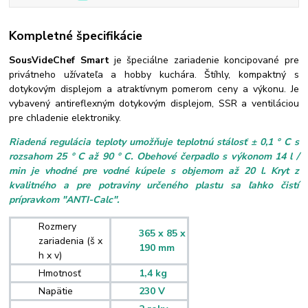
Kompletné špecifikácie
SousVideChef Smart
je špeciálne zariadenie koncipované pre
privátneho užívateľa a hobby kuchára. Štíhly, kompaktný s
dotykovým displejom a atraktívnym pomerom ceny a výkonu. Je
vybavený antireflexným dotykovým displejom, SSR a ventiláciou
pre chladenie elektroniky.
Riadená regulácia teploty umožňuje teplotnú stálosť ± 0,1 ° C s
rozsahom 25 ° C až 90 ° C. Obehové čerpadlo s výkonom 14 l /
min je vhodné pre vodné kúpele s objemom až 20 l. Kryt z
kvalitného a pre potraviny určeného plastu sa ľahko čistí
prípravkom "ANTI-Calc".
Rozmery
365 x 85 x
zariadenia (š x
190 mm
h x v)
Hmotnosť
1,4 kg
Napätie
230 V