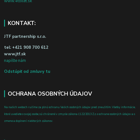
www.4toilet.sk
KONTAKT:
JTF partnership s.r.o.
tel:
+421 908 700 612
www.jtf.sk
napíšte nám
Odstúpiť od zmluvy tu
OCHRANA OSOBNÝCH ÚDAJOV
Na našich weboch ručíme za plnú ochranu Vašich osobných údajov pred zneužitím. Všetky informácie,
ktoré uvediete o svojej osobe, sú chránené v zmysle zákona č.122/2013 Z.z. o ochrane osobných údajov a o
zmene a doplnení niektorých zákonov.