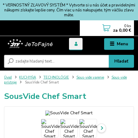
* VERNOSTNÝ ZĽAVOVÝ SYSTÉM * Vytvorte si u nás účet a pravidelnými
nákupmi získajte lepšie ceny. Čím viac u nás nakupujete, tým väčšiu zľavu
máte.
0
ks
za
0,00 €
Menu
Hľadať
Úvod
KUCHYŇA
TECHNOLÓGIE
Sous-vide varenie
Sous-vide
prístroje
SousVide Chef Smart
SousVide Chef Smart