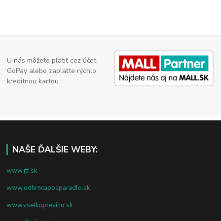
U nás môžete platiť cez účet
GoPay alebo zaplaťte rýchlo
kreditnou kartou.
NAŠE ĎALŠIE WEBY:
www.jtf.sk
www.odhrncaposparadlo.sk
www.vsetkoprevino.sk