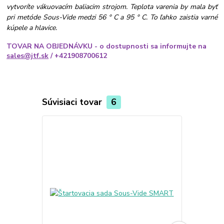
vytvoríte vákuovacím baliacim strojom. Teplota varenia by mala byť
pri metóde Sous-Vide medzi 56 ° C a 95 ° C. To ľahko zaistia varné
kúpele a hlavice.
TOVAR NA OBJEDNÁVKU - o dostupnosti sa informujte na
sales@jtf.sk
/ +421908700612
Súvisiaci tovar
6