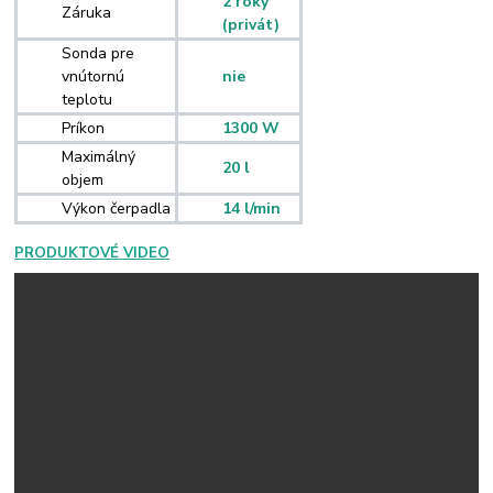
2 roky
Záruka
(privát)
Sonda pre
vnútornú
nie
teplotu
Príkon
1300 W
Maximálný
20 l
objem
Výkon čerpadla
14 l/min
PRODUKTOVÉ VIDEO