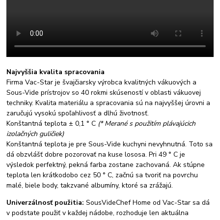
Najvyššia kvalita spracovania
Firma Vac-Star je švajčiarsky výrobca kvalitných vákuových a
Sous-Vide prístrojov so 40 rokmi skúseností v oblasti vákuovej
techniky. Kvalita materiálu a spracovania sú na najvyššej úrovni a
zaručujú vysokú spoľahlivosť a dlhú životnosť.
Konštantná teplota ± 0,1 ° C
(* Merané s použitím plávajúcich
izolačných guličiek)
Konštantná teplota je pre Sous-Vide kuchyni nevyhnutná. Toto sa
dá obzvlášť dobre pozorovať na kuse lososa. Pri 49 ° C je
výsledok perfektný, pekná farba zostane zachovaná. Ak stúpne
teplota len krátkodobo cez 50 ° C, začnú sa tvoriť na povrchu
malé, biele body, takzvané albumíny, ktoré sa zrážajú.
Univerzálnosť použitia:
SousVideChef Home od Vac-Star sa dá
v podstate použiť v každej nádobe, rozhoduje len aktuálna