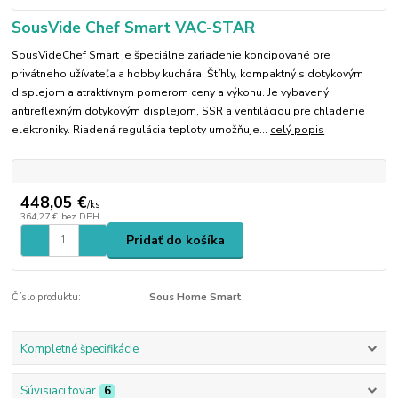
SousVide Chef Smart VAC-STAR
SousVideChef Smart je špeciálne zariadenie koncipované pre
privátneho užívateľa a hobby kuchára. Štíhly, kompaktný s dotykovým
displejom a atraktívnym pomerom ceny a výkonu. Je vybavený
antireflexným dotykovým displejom, SSR a ventiláciou pre chladenie
elektroniky. Riadená regulácia teploty umožňuje...
celý popis
448,05 €
/
ks
364,27 €
bez DPH
Pridať do košíka
Číslo produktu:
Sous Home Smart
Kompletné špecifikácie
Súvisiaci tovar
6