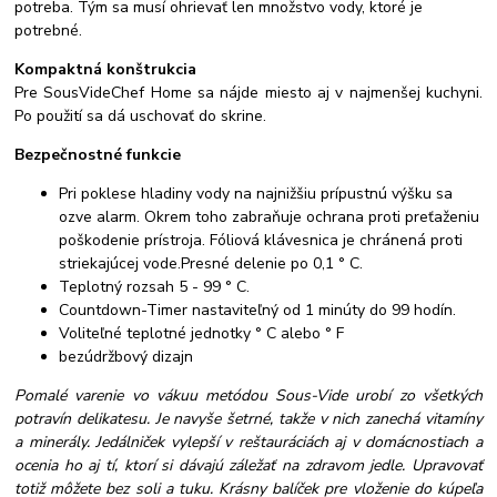
potreba. Tým sa musí ohrievať len množstvo vody, ktoré je
potrebné.
Kompaktná konštrukcia
Pre SousVideChef Home sa nájde miesto aj v najmenšej kuchyni.
Po použití sa dá uschovať do skrine.
Bezpečnostné funkcie
Pri poklese hladiny vody na najnižšiu prípustnú výšku sa
ozve alarm. Okrem toho zabraňuje ochrana proti preťaženiu
poškodenie prístroja. Fóliová klávesnica je chránená proti
striekajúcej vode.Presné delenie po 0,1 ° C.
Teplotný rozsah 5 - 99 ° C.
Countdown-Timer nastaviteľný od 1 minúty do 99 hodín.
Voliteľné teplotné jednotky ° C alebo ° F
bezúdržbový dizajn
Pomalé varenie vo vákuu metódou Sous-Vide urobí zo všetkých
potravín delikatesu. Je navyše šetrné, takže v nich zanechá vitamíny
a minerály. Jedálniček vylepší v reštauráciách aj v domácnostiach a
ocenia ho aj tí, ktorí si dávajú záležať na zdravom jedle. Upravovať
totiž môžete bez soli a tuku. Krásny balíček pre vloženie do kúpeľa