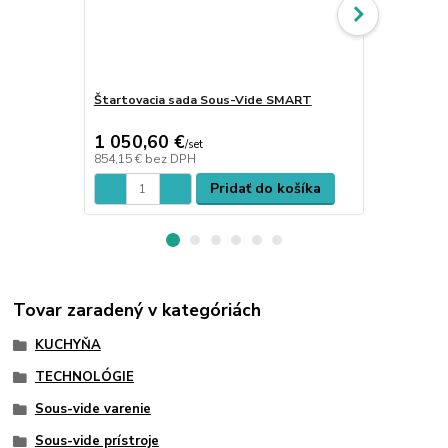
Štartovacia sada Sous-Vide SMART
Štartovacia
1 050,60 €
1 163,90
/
set
854,15 €
bez DPH
946,26 €
bez
Pridať do košíka
Tovar zaradený v kategóriách
KUCHYŇA
TECHNOLÓGIE
Sous-vide varenie
Sous-vide prístroje