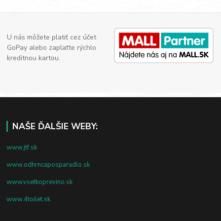
U nás môžete platiť cez účet
GoPay alebo zaplaťte rýchlo
kreditnou kartou.
NAŠE ĎALŠIE WEBY:
www.jtf.sk
www.odhrncaposparadlo.sk
www.vsetkoprevino.sk
www.4toilet.sk