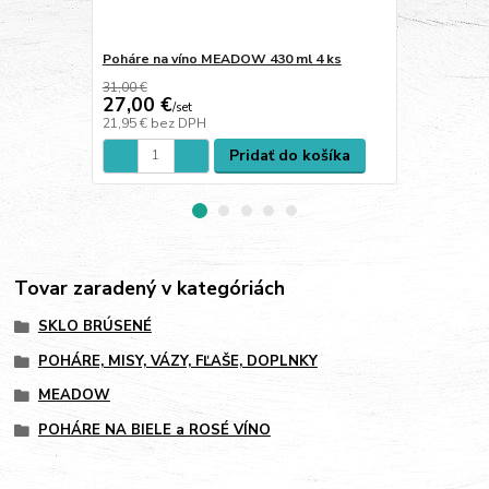
Poháre na víno MEADOW 430 ml 4 ks
Poháre na 
ml 2 ks + sv
31,00 €
27,00 €
25,00 €
/
set
/
s
21,95 €
bez DPH
20,33 €
bez 
Pridať do košíka
Tovar zaradený v kategóriách
SKLO BRÚSENÉ
POHÁRE, MISY, VÁZY, FĽAŠE, DOPLNKY
MEADOW
POHÁRE NA BIELE a ROSÉ VÍNO