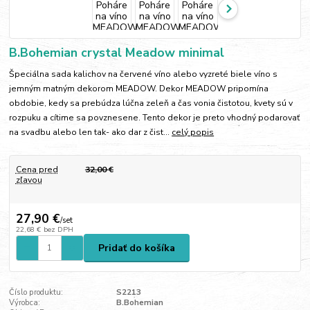
B.Bohemian crystal Meadow minimal
Špeciálna sada kalichov na červené víno alebo vyzreté biele víno s
jemným matným dekorom MEADOW. Dekor MEADOW pripomína
obdobie, kedy sa prebúdza lúčna zeleň a čas vonia čistotou, kvety sú v
rozpuku a cítime sa povznesene. Tento dekor je preto vhodný podarovať
na svadbu alebo len tak- ako dar z čist...
celý popis
Cena pred
32,00 €
zľavou
27,90 €
/
set
22,68 €
bez DPH
Pridať do košíka
Číslo produktu:
S2213
Výrobca:
B.Bohemian