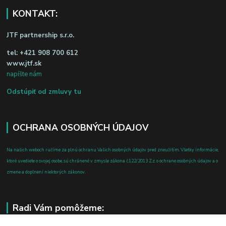
KONTAKT:
JTF partnership s.r.o.
tel:
+421 908 700 612
www.jtf.sk
napíšte nám
Odstúpiť od zmluvy tu
OCHRANA OSOBNÝCH ÚDAJOV
Na našich weboch ručíme za plnú ochranu Vašich osobných údajov pred zneužitím. Všetky informácie,
ktoré uvediete o svojej osobe, sú chránené v zmysle zákona č.122/2013 Z.z. o ochrane osobných údajov a o
zmene a doplnení niektorých zákonov.
Radi Vám pomôžeme: