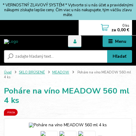
* VERNOSTNÝ ZĽAVOVÝ SYSTÉM * Vytvorte si u nás účet a pravidelnými
nákupmi získajte lepšie ceny. Čím viac u nás nakupujete, tým väčšiu zľavu
máte.
0
ks
za
0,00 €
Menu
Hľadať
Úvod
SKLO BRÚSENÉ
MEADOW
Poháre na víno MEADOW 560 ml
4 ks
Poháre na víno MEADOW 560 ml
4 ks
Akcia