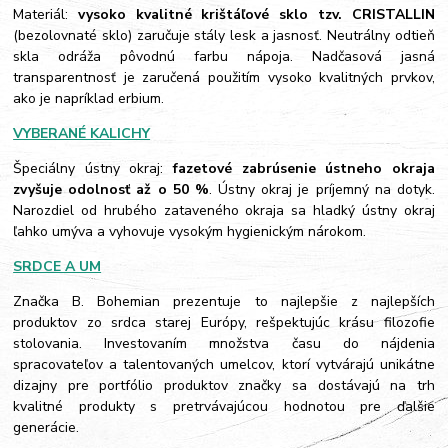
Materiál:
vysoko kvalitné krištáľové sklo tzv. CRISTALLIN
(bezolovnaté sklo) zaručuje stály lesk a jasnosť. Neutrálny odtieň
skla odráža pôvodnú farbu nápoja. Nadčasová jasná
transparentnosť je zaručená použitím vysoko kvalitných prvkov,
ako je napríklad erbium.
VYBERANÉ KALICHY
Špeciálny ústny okraj:
fazetové zabrúsenie ústneho okraja
zvyšuje odolnosť až o 50 %
. Ústny okraj je príjemný na dotyk.
Narozdiel od hrubého zataveného okraja sa hladký ústny okraj
ľahko umýva a vyhovuje vysokým hygienickým nárokom.
SRDCE A UM
Značka B. Bohemian prezentuje to najlepšie z najlepších
produktov zo srdca starej Európy, rešpektujúc krásu filozofie
stolovania. Investovaním množstva času do nájdenia
spracovateľov a talentovaných umelcov, ktorí vytvárajú unikátne
dizajny pre portfólio produktov značky sa dostávajú na trh
kvalitné produkty s pretrvávajúcou hodnotou pre ďalšie
generácie.