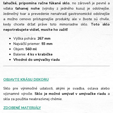
ľahučké, pripomína ručne fúkané sklo
, no zároveň je pevné a
vďaka
ťahanej nohe
(výroby z jedného kusu) je odolnejšie.
Jedinečný tvar a prevedenie nenahradí gastronomické odolnejšie
a možno cenovo prístupnejšie produkty, ale v živote sú chvíle,
kedy chcete držať práve toto mimoriadne sklo.
Toto sklo
nepotrebujete vidieť, musíte ho zažiť!
Výška pohára:
267 mm
Najväčší priemer:
93 mm
Objem:
560 ml
Balenie:
4 ks v krabičke
Vhodné do umývačky riadu
OBJAVTE KRÁSU DEKORU
Sklo pre výnimočné udalosti, akými je svadba, oslava alebo
významné výročie.
Sklo je možné umývať v umývačke riadu
a
skla za použitia neabrazívnej chémie.
ZDOBENÉ MATERIÁLY