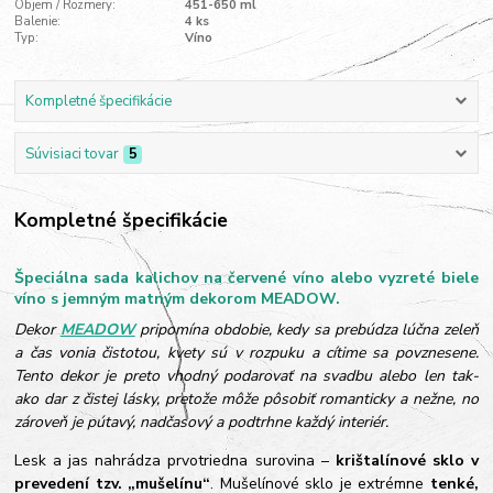
Objem / Rozmery:
451-650 ml
Balenie:
4 ks
Typ:
Víno
Kompletné špecifikácie
Súvisiaci tovar
5
Kompletné špecifikácie
Špeciálna sada kalichov na červené víno alebo vyzreté biele
víno s jemným matným dekorom MEADOW.
Dekor
MEADOW
pripomína obdobie, kedy sa prebúdza lúčna zeleň
a čas vonia čistotou, kvety sú v rozpuku a cítime sa povznesene.
Tento dekor je preto vhodný podarovať na svadbu alebo len tak-
ako dar z čistej lásky, pretože môže pôsobiť romanticky a nežne, no
zároveň je pútavý, nadčasový a podtrhne každý interiér.
Lesk a jas nahrádza prvotriedna surovina –
krištalínové sklo v
prevedení tzv. „mušelínu“
. Mušelínové sklo je extrémne
tenké,