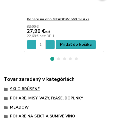
Poháre na víno MEADOW 560 ml 4 ks
Poháre na v
32,00 €
31,00 €
27,90 €
27,00 €
/
set
/
s
22,68 €
bez DPH
21,95 €
bez 
Pridať do košíka
Tovar zaradený v kategóriách
SKLO BRÚSENÉ
POHÁRE, MISY, VÁZY, FĽAŠE, DOPLNKY
MEADOW
POHÁRE NA SEKT A ŠUMIVÉ VÍNO