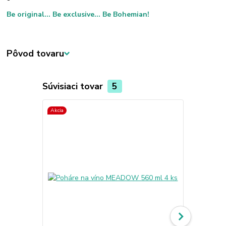
Be original... Be exclusive... Be Bohemian!
Pôvod tovaru
Súvisiaci tovar
5
Akcia
Akcia