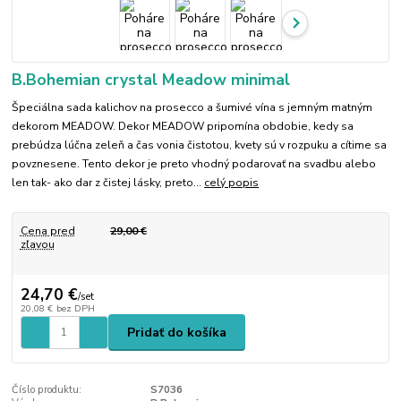
B.Bohemian crystal Meadow minimal
Špeciálna sada kalichov na prosecco a šumivé vína s jemným matným
dekorom MEADOW. Dekor MEADOW pripomína obdobie, kedy sa
prebúdza lúčna zeleň a čas vonia čistotou, kvety sú v rozpuku a cítime sa
povznesene. Tento dekor je preto vhodný podarovať na svadbu alebo
len tak- ako dar z čistej lásky, preto...
celý popis
Cena pred
29,00 €
zľavou
24,70 €
/
set
20,08 €
bez DPH
Pridať do košíka
Číslo produktu:
S7036