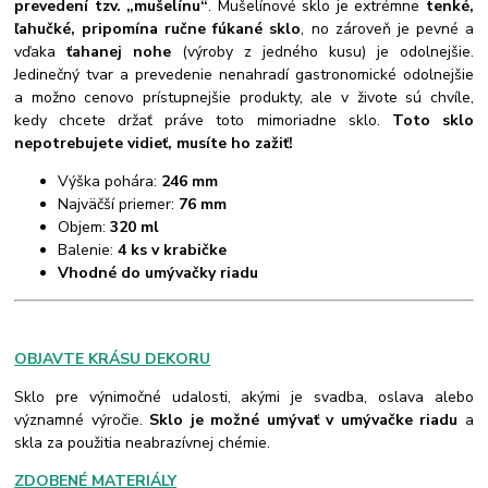
prevedení tzv. „mušelínu“
. Mušelínové sklo je extrémne
tenké,
ľahučké, pripomína ručne fúkané sklo
, no zároveň je pevné a
vďaka
ťahanej nohe
(výroby z jedného kusu) je odolnejšie.
Jedinečný tvar a prevedenie nenahradí gastronomické odolnejšie
a možno cenovo prístupnejšie produkty, ale v živote sú chvíle,
kedy chcete držať práve toto mimoriadne sklo.
Toto sklo
nepotrebujete vidieť, musíte ho zažiť!
Výška pohára:
246 mm
Najväčší priemer:
76 mm
Objem:
320 ml
Balenie:
4 ks v krabičke
Vhodné do umývačky riadu
OBJAVTE KRÁSU DEKORU
Sklo pre výnimočné udalosti, akými je svadba, oslava alebo
významné výročie.
Sklo je možné umývať v umývačke riadu
a
skla za použitia neabrazívnej chémie.
ZDOBENÉ MATERIÁLY