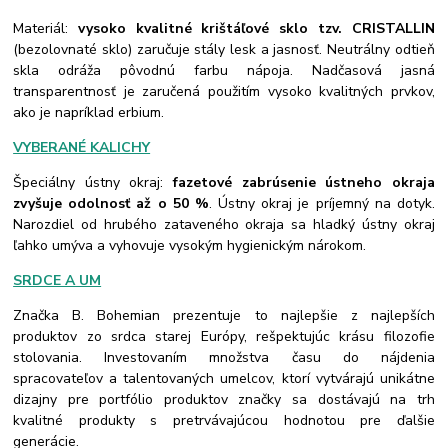
Materiál:
vysoko kvalitné krištáľové sklo tzv. CRISTALLIN
(bezolovnaté sklo) zaručuje stály lesk a jasnosť. Neutrálny odtieň
skla odráža pôvodnú farbu nápoja. Nadčasová jasná
transparentnosť je zaručená použitím vysoko kvalitných prvkov,
ako je napríklad erbium.
VYBERANÉ KALICHY
Špeciálny ústny okraj:
fazetové zabrúsenie ústneho okraja
zvyšuje odolnosť až o 50 %
. Ústny okraj je príjemný na dotyk.
Narozdiel od hrubého zataveného okraja sa hladký ústny okraj
ľahko umýva a vyhovuje vysokým hygienickým nárokom.
SRDCE A UM
Značka B. Bohemian prezentuje to najlepšie z najlepších
produktov zo srdca starej Európy, rešpektujúc krásu filozofie
stolovania. Investovaním množstva času do nájdenia
spracovateľov a talentovaných umelcov, ktorí vytvárajú unikátne
dizajny pre portfólio produktov značky sa dostávajú na trh
kvalitné produkty s pretrvávajúcou hodnotou pre ďalšie
generácie.