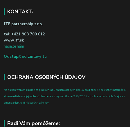
KONTAKT:
JTF partnership s.r.o.
tel:
+421 908 700 612
www.jtf.sk
napíšte nám
Odstúpiť od zmluvy tu
OCHRANA OSOBNÝCH ÚDAJOV
Na našich weboch ručíme za plnú ochranu Vašich osobných údajov pred zneužitím. Všetky informácie,
ktoré uvediete o svojej osobe, sú chránené v zmysle zákona č.122/2013 Z.z. o ochrane osobných údajov a o
zmene a doplnení niektorých zákonov.
Radi Vám pomôžeme: