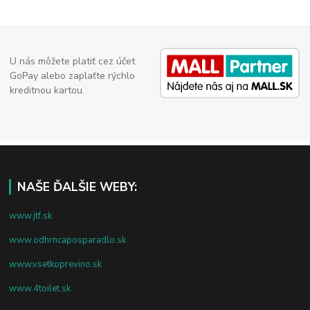
U nás môžete platiť cez účet
GoPay alebo zaplaťte rýchlo
kreditnou kartou.
NAŠE ĎALŠIE WEBY:
www.jtf.sk
www.odhrncaposparadlo.sk
www.vsetkoprevino.sk
www.4toilet.sk