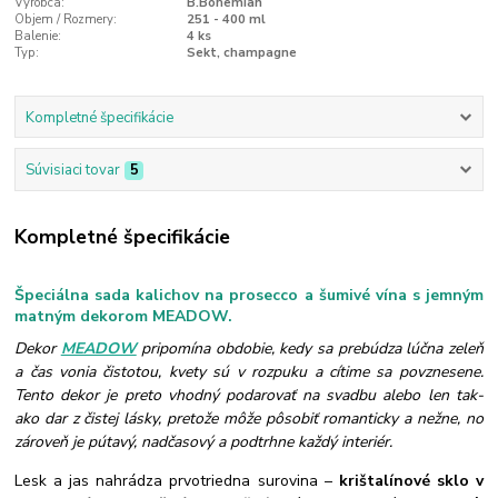
Výrobca:
B.Bohemian
Objem / Rozmery:
251 - 400 ml
Balenie:
4 ks
Typ:
Sekt, champagne
Kompletné špecifikácie
Súvisiaci tovar
5
Kompletné špecifikácie
Špeciálna sada kalichov na prosecco a šumivé vína s jemným
matným dekorom MEADOW.
Dekor
MEADOW
pripomína obdobie, kedy sa prebúdza lúčna zeleň
a čas vonia čistotou, kvety sú v rozpuku a cítime sa povznesene.
Tento dekor je preto vhodný podarovať na svadbu alebo len tak-
ako dar z čistej lásky, pretože môže pôsobiť romanticky a nežne, no
zároveň je pútavý, nadčasový a podtrhne každý interiér.
Lesk a jas nahrádza prvotriedna surovina –
krištalínové sklo v