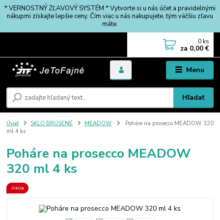
* VERNOSTNÝ ZĽAVOVÝ SYSTÉM * Vytvorte si u nás účet a pravidelnými
nákupmi získajte lepšie ceny. Čím viac u nás nakupujete, tým väčšiu zľavu
máte.
0
ks
za
0,00 €
Menu
Hľadať
Úvod
SKLO BRÚSENÉ
MEADOW
Poháre na prosecco MEADOW 320
ml 4 ks
Poháre na prosecco MEADOW
320 ml 4 ks
Akcia