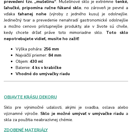
prevedení tzv. „mušelínu“
. Mušelínové sklo je extrémne
tenké,
ľahučké, pripomína ručne fúkané sklo
, no zároveň je pevné a
vďaka
ťahanej nohe
(výroby z jedného kusu) je odolnejšie.
Jedinečný tvar a prevedenie nenahradí gastronomické odolnejšie
a možno cenovo prístupnejšie produkty, ale v živote sú chvíle,
kedy chcete držať práve toto mimoriadne sklo.
Toto sklo
nepotrebujete vidieť, musíte ho zažiť!
Výška pohára:
256 mm
Najväčší priemer:
84 mm
Objem:
430 ml
Balenie:
4 ks v krabičke
Vhodné do umývačky riadu
OBJAVTE KRÁSU DEKORU
Sklo pre výnimočné udalosti, akými je svadba, oslava alebo
významné výročie.
Sklo je možné umývať v umývačke riadu
a
skla za použitia neabrazívnej chémie.
ZDOBENÉ MATERIÁLY