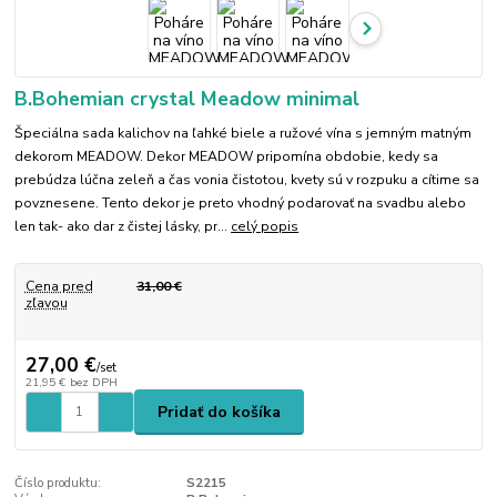
B.Bohemian crystal Meadow minimal
Špeciálna sada kalichov na ľahké biele a ružové vína s jemným matným
dekorom MEADOW. Dekor MEADOW pripomína obdobie, kedy sa
prebúdza lúčna zeleň a čas vonia čistotou, kvety sú v rozpuku a cítime sa
povznesene. Tento dekor je preto vhodný podarovať na svadbu alebo
len tak- ako dar z čistej lásky, pr...
celý popis
Cena pred
31,00 €
zľavou
27,00 €
/
set
21,95 €
bez DPH
Pridať do košíka
Číslo produktu:
S2215