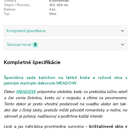
Výrobca:
B.Bohemian
Objem / Rozmery:
351-450 ml
Balenie:
4 ks
Typ:
Víno
Kompletné špecifikácie
Súvisiaci tovar
5
Kompletné špecifikácie
Špeciálna sada kalichov na ľahké biele a ružové vína s
jemným matným dekorom MEADOW.
Dekor
MEADOW
pripomína obdobie, kedy sa prebúdza lúčna zeleň
a čas vonia čistotou, kvety sú v rozpuku a cítime sa povznesene.
Tento dekor je preto vhodný podarovať na svadbu alebo len tak-
ako dar z čistej lásky, pretože môže pôsobiť romanticky a nežne, no
zároveň je pútavý, nadčasový a podtrhne každý interiér.
Lesk a jas nahrádza prvotriedna surovina –
krištalínové sklo v