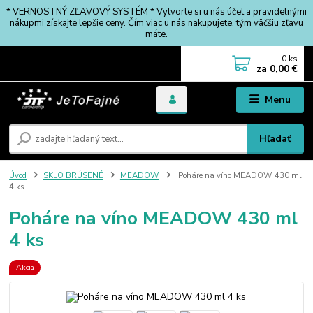
* VERNOSTNÝ ZĽAVOVÝ SYSTÉM * Vytvorte si u nás účet a pravidelnými
nákupmi získajte lepšie ceny. Čím viac u nás nakupujete, tým väčšiu zľavu
máte.
0
ks
za
0,00 €
Menu
Hľadať
Úvod
SKLO BRÚSENÉ
MEADOW
Poháre na víno MEADOW 430 ml
4 ks
Poháre na víno MEADOW 430 ml
4 ks
Akcia