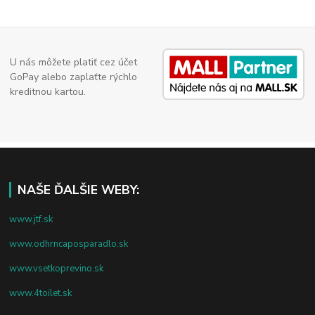
U nás môžete platiť cez účet
GoPay alebo zaplaťte rýchlo
kreditnou kartou.
NAŠE ĎALŠIE WEBY:
www.jtf.sk
www.odhrncaposparadlo.sk
www.vsetkoprevino.sk
www.4toilet.sk