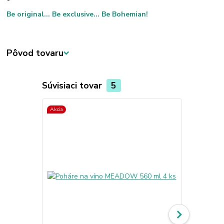
Be original... Be exclusive... Be Bohemian!
Pôvod tovaru
Súvisiaci tovar
5
Akcia