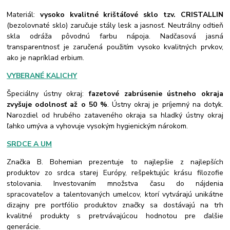
Materiál:
vysoko kvalitné krištáľové sklo tzv. CRISTALLIN
(bezolovnaté sklo) zaručuje stály lesk a jasnosť. Neutrálny odtieň
skla odráža pôvodnú farbu nápoja. Nadčasová jasná
transparentnosť je zaručená použitím vysoko kvalitných prvkov,
ako je napríklad erbium.
VYBERANÉ KALICHY
Špeciálny ústny okraj:
fazetové zabrúsenie ústneho okraja
zvyšuje odolnosť až o 50 %
. Ústny okraj je príjemný na dotyk.
Narozdiel od hrubého zataveného okraja sa hladký ústny okraj
ľahko umýva a vyhovuje vysokým hygienickým nárokom.
SRDCE A UM
Značka B. Bohemian prezentuje to najlepšie z najlepších
produktov zo srdca starej Európy, rešpektujúc krásu filozofie
stolovania. Investovaním množstva času do nájdenia
spracovateľov a talentovaných umelcov, ktorí vytvárajú unikátne
dizajny pre portfólio produktov značky sa dostávajú na trh
kvalitné produkty s pretrvávajúcou hodnotou pre ďalšie
generácie.