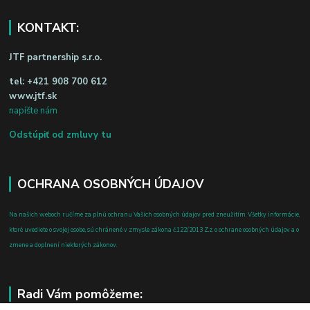
KONTAKT:
JTF partnership s.r.o.
tel:
+421 908 700 612
www.jtf.sk
napíšte nám
Odstúpiť od zmluvy tu
OCHRANA OSOBNÝCH ÚDAJOV
Na našich weboch ručíme za plnú ochranu Vašich osobných údajov pred zneužitím. Všetky informácie,
ktoré uvediete o svojej osobe, sú chránené v zmysle zákona č.122/2013 Z.z. o ochrane osobných údajov a o
zmene a doplnení niektorých zákonov.
Radi Vám pomôžeme: