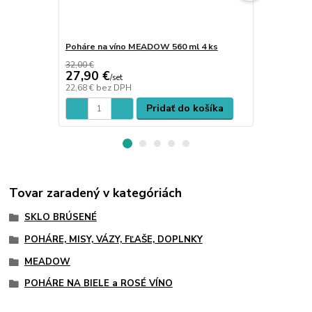
Poháre na víno MEADOW 560 ml 4 ks
Poháre na 
ml 2 ks + sv
32,00 €
27,90 €
25,00 €
/
set
/
s
22,68 €
bez DPH
20,33 €
bez 
Pridať do košíka
Tovar zaradený v kategóriách
SKLO BRÚSENÉ
POHÁRE, MISY, VÁZY, FĽAŠE, DOPLNKY
MEADOW
POHÁRE NA BIELE a ROSÉ VÍNO