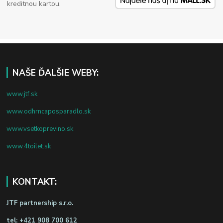
kreditnou kartou.
NAŠE ĎALŠIE WEBY:
www.jtf.sk
www.odhrncaposparadlo.sk
www.vsetkoprevino.sk
www.4toilet.sk
KONTAKT:
JTF partnership s.r.o.
tel:
+421 908 700 612