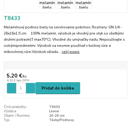
T8433
Melamínový podnos biely na servírovanie pokrmov. Rozmery: GN 1/4 -
26x16x1,5 cm . 100% melamín, výrobok je vhodný pre styk so všetkými
druhmi potravín(T max70°C). Vhodné do umývačky riadu; Nepoužívajte s
ostrýmipredmetmi. Výrobok sa nesmie používať v bežnej rúre a
mikrovlnnej rúre;Výrobok skladu...
celý popis
5,20 €
/
ks
4,23 €
bez DPH
Pridať do košíka
Číslo produktu:
T8433
Výrobca:
Leone
Objem / Rozmery:
20-29 cm
Typ:
Tácky/Podnosy