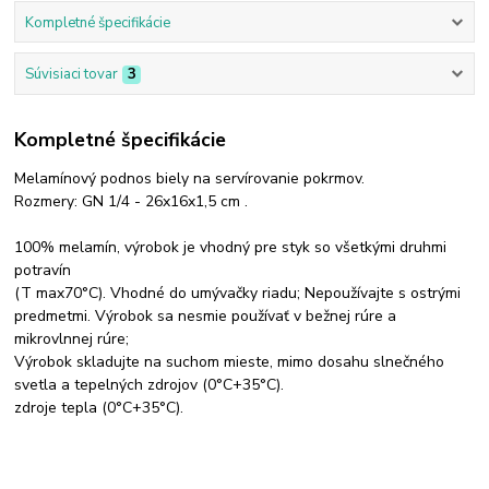
Kompletné špecifikácie
Súvisiaci tovar
3
Kompletné špecifikácie
Melamínový podnos biely na servírovanie pokrmov.
Rozmery: GN 1/4 - 26x16x1,5 cm .
100% melamín, výrobok je vhodný pre styk so všetkými druhmi
potravín
(T max70°C). Vhodné do umývačky riadu; Nepoužívajte s ostrými
predmetmi. Výrobok sa nesmie používať v bežnej rúre a
mikrovlnnej rúre;
Výrobok skladujte na suchom mieste, mimo dosahu slnečného
svetla a tepelných zdrojov (0°C+35°C).
zdroje tepla (0°C+35°C).