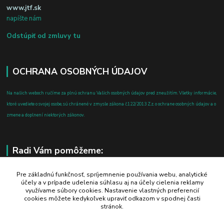
www.jtf.sk
napíšte nám
Odstúpiť od zmluvy tu
OCHRANA OSOBNÝCH ÚDAJOV
Na našich weboch ručíme za plnú ochranu Vašich osobných údajov pred zneužitím. Všetky informácie,
ktoré uvediete o svojej osobe, sú chránené v zmysle zákona č.122/2013 Z.z. o ochrane osobných údajov a o
zmene a doplnení niektorých zákonov.
Radi Vám pomôžeme:
+421 908 700 612
Pre základnú funkčnosť, spríjemnenie používania webu, analytické
účely a v prípade udelenia súhlasu aj na účely cielenia reklamy
po-pia: 8.00 - 16.00
využívame súbory cookies. Nastavenie vlastných preferencií
cookies môžete kedykoľvek upraviť odkazom v spodnej časti
business@jtf.sk
stránok.