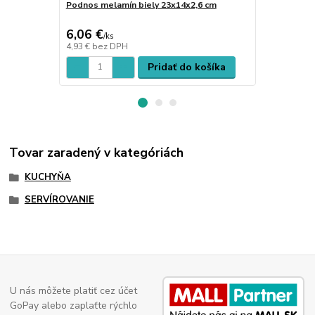
Podnos melamín biely 23x14x2,6 cm
Podnos mela
32x17x1,5 c
6,06 €
12,44 €
/
ks
/
k
4,93 €
bez DPH
10,11 €
bez 
Pridať do košíka
Tovar zaradený v kategóriách
KUCHYŇA
SERVÍROVANIE
U nás môžete platiť cez účet
GoPay alebo zaplaťte rýchlo