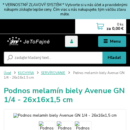
* VERNOSTNÝ ZĽAVOVÝ SYSTÉM * Vytvorte si u nás účet a pravidelnými
nákupmi získajte lepšie ceny. Čím viac u nás nakupujete, tým väčšiu zľavu
máte.
0
ks
za
0,00 €
Menu
Hľadať
Úvod
KUCHYŇA
SERVÍROVANIE
Podnos melamín biely Avenue GN
1/4 - 26x16x1,5 cm
Podnos melamín biely Avenue GN
1/4 - 26x16x1,5 cm