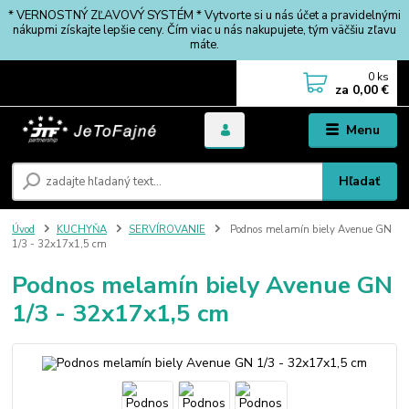
* VERNOSTNÝ ZĽAVOVÝ SYSTÉM * Vytvorte si u nás účet a pravidelnými
nákupmi získajte lepšie ceny. Čím viac u nás nakupujete, tým väčšiu zľavu
máte.
0
ks
za
0,00 €
Menu
Hľadať
Úvod
KUCHYŇA
SERVÍROVANIE
Podnos melamín biely Avenue GN
1/3 - 32x17x1,5 cm
Podnos melamín biely Avenue GN
1/3 - 32x17x1,5 cm