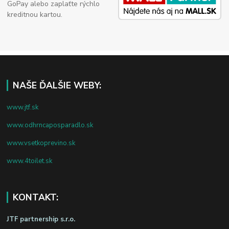
GoPay alebo zaplaťte rýchlo
kreditnou kartou.
NAŠE ĎALŠIE WEBY:
www.jtf.sk
www.odhrncaposparadlo.sk
www.vsetkoprevino.sk
www.4toilet.sk
KONTAKT:
JTF partnership s.r.o.