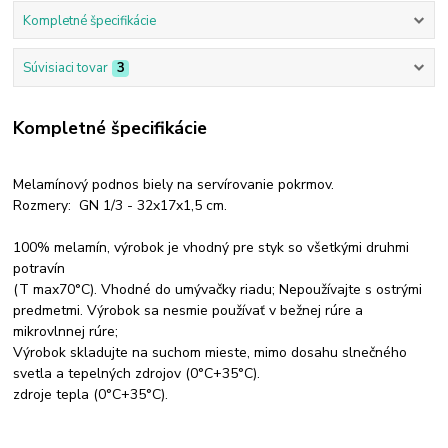
Kompletné špecifikácie
Súvisiaci tovar
3
Kompletné špecifikácie
Melamínový podnos biely na servírovanie pokrmov.
Rozmery: GN 1/3 - 32x17x1,5 cm.
100% melamín, výrobok je vhodný pre styk so všetkými druhmi
potravín
(T max70°C). Vhodné do umývačky riadu; Nepoužívajte s ostrými
predmetmi. Výrobok sa nesmie používať v bežnej rúre a
mikrovlnnej rúre;
Výrobok skladujte na suchom mieste, mimo dosahu slnečného
svetla a tepelných zdrojov (0°C+35°C).
zdroje tepla (0°C+35°C).