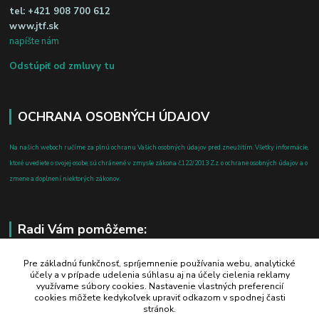
tel:
+421 908 700 612
www.jtf.sk
napíšte nám
Odstúpiť od zmluvy tu
OCHRANA OSOBNÝCH ÚDAJOV
Na našich weboch ručíme za plnú ochranu Vašich osobných údajov pred zneužitím. Všetky informácie,
ktoré uvediete o svojej osobe, sú chránené v zmysle zákona č.122/2013 Z.z. o ochrane osobných údajov a o
zmene a doplnení niektorých zákonov.
Radi Vám pomôžeme:
+421 908 700 612
Pre základnú funkčnosť, spríjemnenie používania webu, analytické
účely a v prípade udelenia súhlasu aj na účely cielenia reklamy
po-pia: 8.00 - 16.00
využívame súbory cookies. Nastavenie vlastných preferencií
cookies môžete kedykoľvek upraviť odkazom v spodnej časti
business@jtf.sk
stránok.