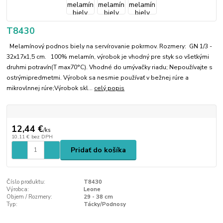
T8430
Melamínový podnos biely na servírovanie pokrmov. Rozmery: GN 1/3 -
32x17x1,5 cm. 100% melamín, výrobok je vhodný pre styk so všetkými
druhmi potravín(T max70°C). Vhodné do umývačky riadu; Nepoužívajte s
ostrýmipredmetmi. Výrobok sa nesmie používať v bežnej rúre a
mikrovlnnej rúre;Výrobok skl...
celý popis
12,44 €
/
ks
10,11 €
bez DPH
Pridať do košíka
Číslo produktu:
T8430
Výrobca:
Leone
Objem / Rozmery:
29 - 38 cm
Typ:
Tácky/Podnosy