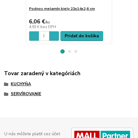
Podnos melamín biely 23x14x2,6 cm
Podnos mela
53x16x1,2 c
6,06 €
17,87 €
/
ks
/
k
4,93 €
bez DPH
14,53 €
bez 
Pridať do košíka
Tovar zaradený v kategóriách
KUCHYŇA
SERVÍROVANIE
U nás môžete platiť cez účet