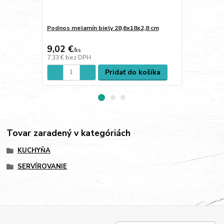
Podnos melamín biely 28,6x18x2,8 cm
Podnos mela
32x17x1,5 c
9,02 €
12,44 €
/
ks
/
k
7,33 €
bez DPH
10,11 €
bez 
Pridať do košíka
Tovar zaradený v kategóriách
KUCHYŇA
SERVÍROVANIE