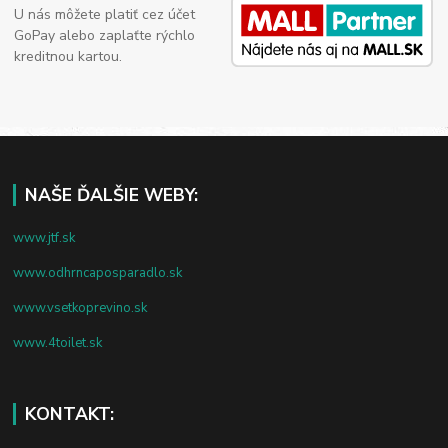
U nás môžete platiť cez účet
GoPay alebo zaplaťte rýchlo
kreditnou kartou.
NAŠE ĎALŠIE WEBY:
www.jtf.sk
www.odhrncaposparadlo.sk
www.vsetkoprevino.sk
www.4toilet.sk
KONTAKT: