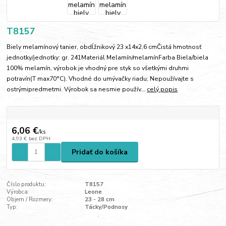
T8157
Biely melamínový tanier, obdĺžnikový 23 x14x2,6 cmČistá hmotnosť
jednotky/jednotky: gr. 241Materiál Melamín/melamínFarba Biela/biela
100% melamín, výrobok je vhodný pre styk so všetkými druhmi
potravín(T max70°C). Vhodné do umývačky riadu; Nepoužívajte s
ostrýmipredmetmi. Výrobok sa nesmie použív...
celý popis
6,06 €
/
ks
4,93 €
bez DPH
Pridať do košíka
Číslo produktu:
T8157
Výrobca:
Leone
Objem / Rozmery:
23 - 28 cm
Typ:
Tácky/Podnosy