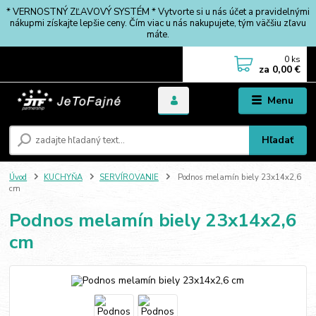
* VERNOSTNÝ ZĽAVOVÝ SYSTÉM * Vytvorte si u nás účet a pravidelnými
nákupmi získajte lepšie ceny. Čím viac u nás nakupujete, tým väčšiu zľavu
máte.
0
ks
za
0,00 €
Menu
Hľadať
Úvod
KUCHYŇA
SERVÍROVANIE
Podnos melamín biely 23x14x2,6
cm
Podnos melamín biely 23x14x2,6
cm