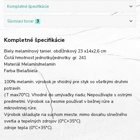
Kompletné špecifikácie
Súvisiaci tovar
3
Kompletné špecifikácie
Biely melamínový tanier, obdĺžnikový 23 x14x2,6 cm
Čistá hmotnosť jednotky/jednotky: gr. 241
Materiál Melamín/melamín
Farba Biela/biela
100% melamín, výrobok je vhodný pre styk so všetkými druhmi
potravín
(T max70°C). Vhodné do umývačky riadu; Nepoužívajte s ostrými
predmetmi. Výrobok sa nesmie používať v bežnej rúre a
mikrovlnnej rúre;
Výrobok skladujte na suchom mieste, mimo dosahu slnečného
svetla a tepelných zdrojov (0°C+35°C).
zdroje tepla (0°C+35°C).