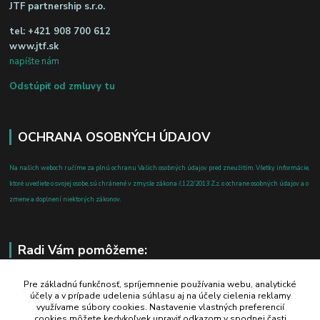
JTF partnership s.r.o.
tel:
+421 908 700 612
www.jtf.sk
napíšte nám
Odstúpiť od zmluvy tu
OCHRANA OSOBNÝCH ÚDAJOV
Na našich weboch ručíme za plnú ochranu Vašich osobných údajov pred zneužitím. Všetky informácie,
ktoré uvediete o svojej osobe, sú chránené v zmysle zákona č.122/2013 Z.z. o ochrane osobných údajov a o
zmene a doplnení niektorých zákonov.
Radi Vám pomôžeme:
+421 908 700 612
Pre základnú funkčnosť, spríjemnenie používania webu, analytické
účely a v prípade udelenia súhlasu aj na účely cielenia reklamy
po-pia: 8.00 - 16.00
využívame súbory cookies. Nastavenie vlastných preferencií
cookies môžete kedykoľvek upraviť odkazom v spodnej časti