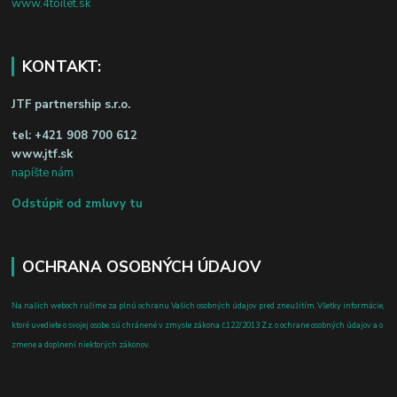
www.4toilet.sk
KONTAKT:
JTF partnership s.r.o.
tel:
+421 908 700 612
www.jtf.sk
napíšte nám
Odstúpiť od zmluvy tu
OCHRANA OSOBNÝCH ÚDAJOV
Na našich weboch ručíme za plnú ochranu Vašich osobných údajov pred zneužitím. Všetky informácie,
ktoré uvediete o svojej osobe, sú chránené v zmysle zákona č.122/2013 Z.z. o ochrane osobných údajov a o
zmene a doplnení niektorých zákonov.