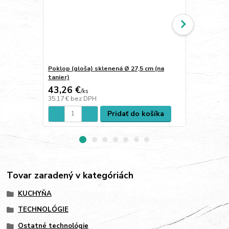
Poklop (gloša) sklenená Ø 27,5 cm (na
Poklop (glo
tanier)
12 cm
43,26 €
28,18 €
/
ks
/
k
35,17 €
bez DPH
22,91 €
bez 
Pridať do košíka
Tovar zaradený v kategóriách
KUCHYŇA
TECHNOLÓGIE
Ostatné technológie