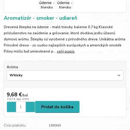
Aromatizér - smoker - udiareň
Drevená štiepka na údenie - malé triesky, balenie 0,7 kg Klasické
príslušenstvo na zaúdenie a grilovanie, ktoré dodáva jedlu úžasnú
dymovú arómu. Štiepky sú vyrobené z prírodného dreva. Unikátna aróma
Prírodné drevo - zo sudov najlepších európskych a amerických vinoték
Piliny môžu byť umiestnené p...
celý popis
Aróma
9,68 €
/
bal
7,87 €
bez DPH
Pridať do košíka
Číslo produktu:
199343