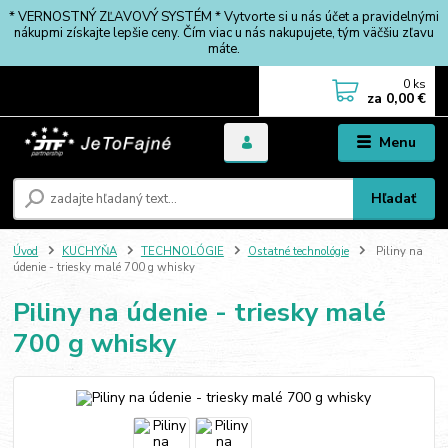
* VERNOSTNÝ ZĽAVOVÝ SYSTÉM * Vytvorte si u nás účet a pravidelnými
nákupmi získajte lepšie ceny. Čím viac u nás nakupujete, tým väčšiu zľavu
máte.
0
ks
za
0,00 €
Menu
Hľadať
Úvod
KUCHYŇA
TECHNOLÓGIE
Ostatné technológie
Piliny na
údenie - triesky malé 700 g whisky
Piliny na údenie - triesky malé
700 g whisky