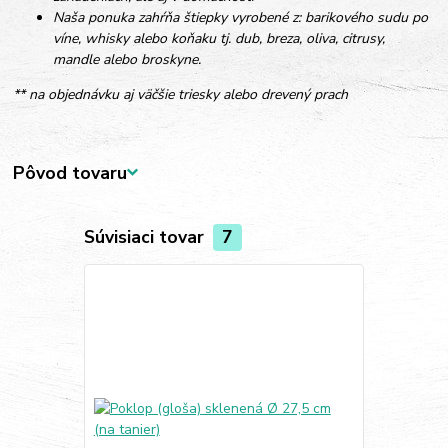
Naša ponuka zahŕňa štiepky vyrobené z: barikového sudu po
víne, whisky alebo koňaku tj. dub, breza, oliva, citrusy,
mandle alebo broskyne.
** na objednávku aj väčšie triesky alebo drevený prach
Pôvod tovaru
Súvisiaci tovar
7