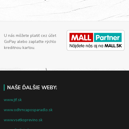
U nás môžete platiť cez účet
GoPay alebo zaplaťte rýchlo
kreditnou kartou.
NAŠE ĎALŠIE WEBY:
www.jtf.sk
www.odhrncaposparadlo.sk
www.vsetkoprevino.sk