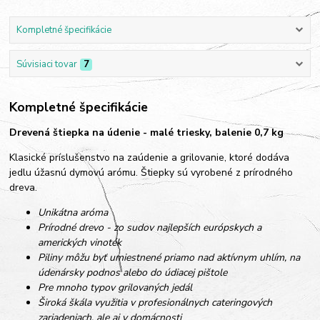
Kompletné špecifikácie
Súvisiaci tovar
7
Kompletné špecifikácie
Drevená štiepka na údenie - malé triesky, balenie 0,7 kg
Klasické príslušenstvo na zaúdenie a grilovanie, ktoré dodáva
jedlu úžasnú dymovú arómu. Štiepky sú vyrobené z prírodného
dreva.
Unikátna aróma
Prírodné drevo - zo sudov najlepších európskych a
amerických vinoték
Piliny môžu byť umiestnené priamo nad aktívnym uhlím, na
údenársky podnos alebo do údiacej pištole
Pre mnoho typov grilovaných jedál
Široká škála využitia v profesionálnych cateringových
zariadeniach, ale aj v domácnosti