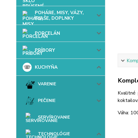
POHÁRE, MISY, VÁZY,
FĽAŠE, DOPLNKY
PORCELÁN
PRÍBORY
Kompl
KUCHYŇA
Komple
VARENIE
Kvalitné 
koktailov
PEČENIE
Váha: 10
SERVÍROVANIE
TECHNOLÓGIE