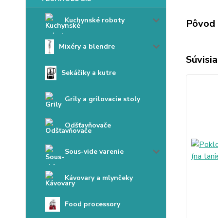
Kuchynské roboty
Pôvod 
Mixéry a blendre
Súvisia
Sekáčiky a kutre
Grily a grilovacie stoly
Odšťavňovače
Sous-vide varenie
Kávovary a mlynčeky
Food processory