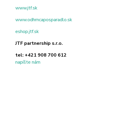
www.jtf.sk
www.odhrncaposparadlo.sk
eshop.jtf.sk
JTF partnership s.r.o.
tel:
+421 908 700 612
napíšte nám