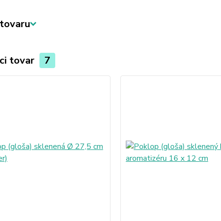
tovaru
ci tovar
7