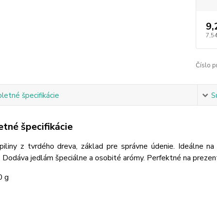
9,
7,54
Číslo p
etné špecifikácie
S
tné špecifikácie
piliny z tvrdého dreva, základ pre správne údenie. Ideálne na 
. Dodáva jedlám špeciálne a osobité arómy. Perfektné na prezen
0 g