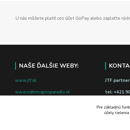
U nás môžete platiť cez účet GoPay alebo zaplaťte rýchl
NAŠE ĎALŠIE WEBY:
KONTA
www.jtf.sk
JTF partners
www.odhrncaposparadlo.sk
tel:
+421 9
www.jtf.sk
www.vsetkoprevino.sk
napíšte nám
Pre základnú funk
účely cieleni
www.4toilet.sk
Odstúpiť o