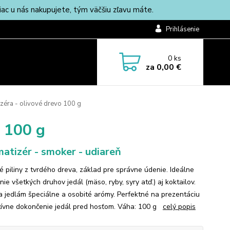
c u nás nakupujete, tým väčšiu zľavu máte.
Prihlásenie
0
ks
za
0,00 €
izéra - olivové drevo 100 g
o 100 g
atizér - smoker - udiareň
né piliny z tvrdého dreva, základ pre správne údenie. Ideálne
ie všetkých druhov jedál (mäso, ryby, syry atď.) aj koktailov.
 jedlám špeciálne a osobité arómy. Perfektné na prezentáciu
tívne dokončenie jedál pred hosťom. Váha: 100 g
celý popis