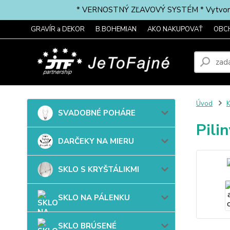
* VERNOSTNÝ ZĽAVOVÝ SYSTÉM * Vytvorte si 
GRAVÍR a DEKOR
B.BOHEMIAN
AKO NAKUPOVAŤ
OBC
Úvod
SVADOBNÉ POHÁRE
Pili
DARČEKY NA MIERU
SKLO S KRYŠTÁLIKMI
SKLO NA PÁLENKU
SKLO BRÚSENÉ