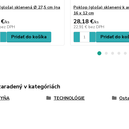
(gloša) sklenená Ø 27,5 cm (na
Poklop (gloša) sklenený k 
16 x 12 cm
 €
28,18 €
/
ks
/
ks
bez DPH
22,91 €
bez DPH
Pridať do košíka
Pridať do ko
zaradený v kategóriách
HYŇA
TECHNOLÓGIE
Osta