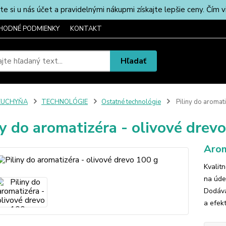
u nás účet a pravidelnými nákupmi získajte lepšie ceny. Čím via
HODNÉ PODMIENKY
KONTAKT
Hľadať
KUCHYŇA
TECHNOLÓGIE
Ostatné technológie
Piliny do aromat
ny do aromatizéra - olivové drev
Arom
Kvalit
na úden
Dodáva
a efek