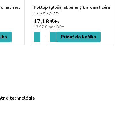
aromatizéru
Poklop (gloša) sklenený k aromatizéru
Ar
12,5 x 7,5 cm
17,18 €
60
/
ks
13,97 €
bez DPH
49
šíka
Pridať do košíka
tné technológie