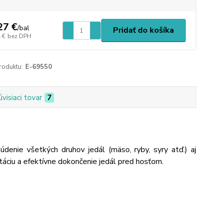
27 €
/
bal
Pridať do košíka
 €
bez DPH
roduktu:
E-69550
úvisiaci tovar
7
údenie všetkých druhov jedál (mäso, ryby, syry atď.) aj
táciu a efektívne dokončenie jedál pred hosťom.