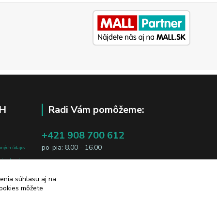
H
Radi Vám pomôžeme:
+421 908 700 612
po-pia: 8.00 - 16.00
bných údajov
j osobe, sú
business@jtf.sk
sobných údajov
enia súhlasu aj na
cookies môžete