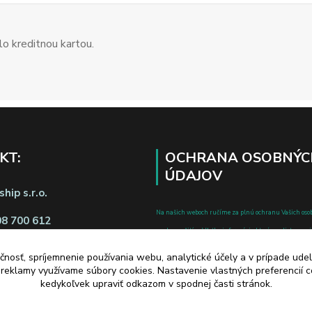
o kreditnou kartou.
KT:
OCHRANA OSOBNÝC
ÚDAJOV
hip s.r.o.
Na našich weboch ručíme za plnú ochranu Vašich oso
08 700 612
pred zneužitím. Všetky informácie, ktoré uvediete o svoje
chránené v zmysle zákona č.122/2013 Z.z. o ochrane o
čnosť, spríjemnenie používania webu, analytické účely a v prípade udel
a o zmene a doplnení niektorých zákonov.
a reklamy využívame súbory cookies. Nastavenie vlastných preferencií 
d zmluvy tu
kedykoľvek upraviť odkazom v spodnej časti stránok.