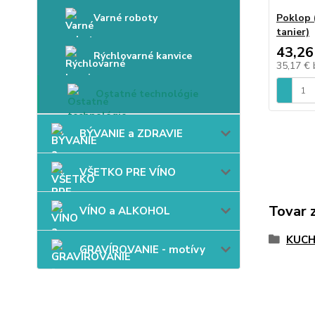
Varné roboty
Poklop 
tanier)
43,26
Rýchlovarné kanvice
35,17 €
Ostatné technológie
BÝVANIE a ZDRAVIE
VŠETKO PRE VÍNO
Tovar 
VÍNO a ALKOHOL
KUC
GRAVÍROVANIE - motívy