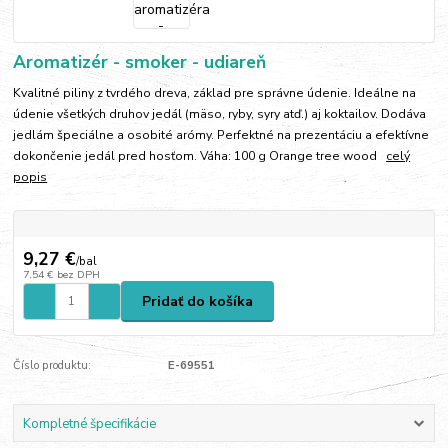
Aromatizér - smoker - udiareň
Kvalitné piliny z tvrdého dreva, základ pre správne údenie. Ideálne na
údenie všetkých druhov jedál (mäso, ryby, syry atď.) aj koktailov. Dodáva
jedlám špeciálne a osobité arómy. Perfektné na prezentáciu a efektívne
dokončenie jedál pred hosťom. Váha: 100 g Orange tree wood
celý
popis
9,27 €
/
bal
7,54 €
bez DPH
Pridať do košíka
Číslo produktu:
E-69551
Kompletné špecifikácie