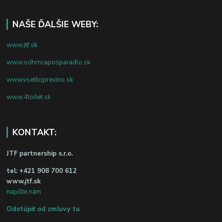
NAŠE ĎALŠIE WEBY:
www.jtf.sk
www.odhrncaposparadlo.sk
www.vsetkoprevino.sk
www.4toilet.sk
KONTAKT:
JTF partnership s.r.o.
tel:
+421 908 700 612
www.jtf.sk
napíšte nám
Odstúpiť od zmluvy tu