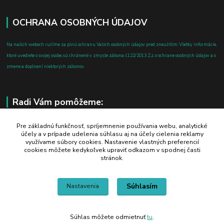
OCHRANA OSOBNÝCH ÚDAJOV
Na našich weboch ručíme za plnú ochranu Vašich osobných údajov pred zneužitím. Všetky informácie,
ktoré uvediete o svojej osobe, sú chránené v zmysle zákona č.122/2013 Z.z. o ochrane osobných údajov a o
zmene a doplnení niektorých zákonov.
Radi Vám pomôžeme:
+421 908 700 612
Pre základnú funkčnosť, spríjemnenie používania webu, analytické
účely a v prípade udelenia súhlasu aj na účely cielenia reklamy
po-pia: 8.00 - 16.00
využívame súbory cookies. Nastavenie vlastných preferencií
cookies môžete kedykoľvek upraviť odkazom v spodnej časti
business@jtf.sk
stránok.
Súhlasím
Nastavenia
Súhlas môžete odmietnuť
tu
.