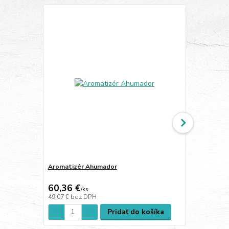
Aromatizér Ahumador
Poklop (glo
12 cm
60,36 €
28,18 €
/
ks
/
k
49,07 €
bez DPH
22,91 €
bez 
Pridať do košíka