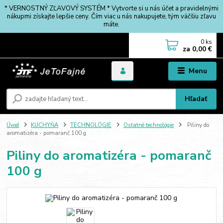
* VERNOSTNÝ ZĽAVOVÝ SYSTÉM * Vytvorte si u nás účet a pravidelnými
nákupmi získajte lepšie ceny. Čím viac u nás nakupujete, tým väčšiu zľavu
máte.
0
ks
za
0,00 €
Menu
Hľadať
Úvod
KUCHYŇA
TECHNOLÓGIE
Ostatné technológie
Piliny do
aromatizéra - pomaranč 100 g
Piliny do aromatizéra - pomaranč
100 g