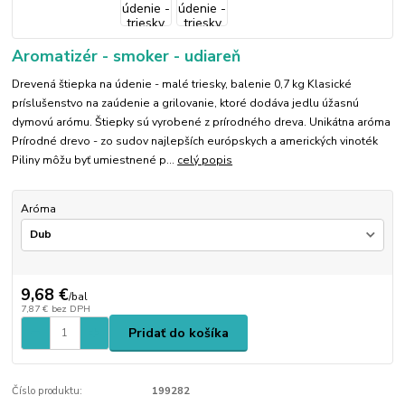
Aromatizér - smoker - udiareň
Drevená štiepka na údenie - malé triesky, balenie 0,7 kg Klasické
príslušenstvo na zaúdenie a grilovanie, ktoré dodáva jedlu úžasnú
dymovú arómu. Štiepky sú vyrobené z prírodného dreva. Unikátna aróma
Prírodné drevo - zo sudov najlepších európskych a amerických vinoték
Piliny môžu byť umiestnené p...
celý popis
Aróma
9,68 €
/
bal
7,87 €
bez DPH
Pridať do košíka
Číslo produktu:
199282