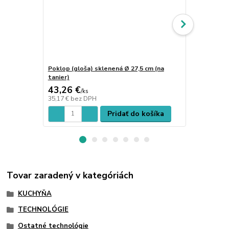
Poklop (gloša) sklenená Ø 27,5 cm (na
Poklop (glo
tanier)
12 cm
43,26 €
28,18 €
/
ks
/
k
35,17 €
bez DPH
22,91 €
bez 
Pridať do košíka
Tovar zaradený v kategóriách
KUCHYŇA
TECHNOLÓGIE
Ostatné technológie