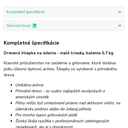
Kompletné špecifikácie
Súvisiaci tovar
7
Kompletné špecifikácie
Drevená štiepka na údenie - malé triesky, balenie 0,7 kg
Klasické príslušenstvo na zaúdenie a grilovanie, ktoré dodáva
jedlu úžasnú dymovú arómu. Štiepky sú vyrobené z prírodného
dreva.
Unikátna aróma
Prírodné drevo - zo sudov najlepších európskych a
amerických vinoték
Piliny môžu byť umiestnené priamo nad aktívnym uhlím, na
údenársky podnos alebo do údiacej pištole
Pre mnoho typov grilovaných jedál
Široká škála využitia v profesionálnych cateringových
zariadeniach, ale aj v domácnosti