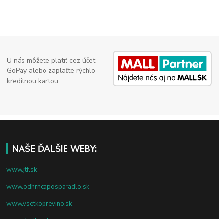
U nás môžete platiť cez účet
GoPay alebo zaplaťte rýchlo
kreditnou kartou.
NAŠE ĎALŠIE WEBY:
www.jtf.sk
www.odhrncaposparadlo.sk
www.vsetkoprevino.sk