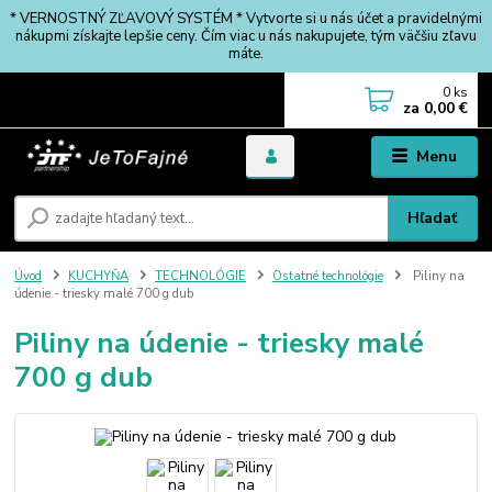
* VERNOSTNÝ ZĽAVOVÝ SYSTÉM * Vytvorte si u nás účet a pravidelnými
nákupmi získajte lepšie ceny. Čím viac u nás nakupujete, tým väčšiu zľavu
máte.
0
ks
za
0,00 €
Menu
Hľadať
Úvod
KUCHYŇA
TECHNOLÓGIE
Ostatné technológie
Piliny na
údenie - triesky malé 700 g dub
Piliny na údenie - triesky malé
700 g dub