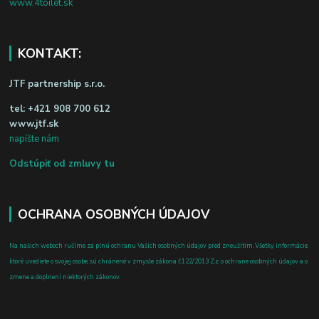
www.4toilet.sk
KONTAKT:
JTF partnership s.r.o.
tel:
+421 908 700 612
www.jtf.sk
napíšte nám
Odstúpiť od zmluvy tu
OCHRANA OSOBNÝCH ÚDAJOV
Na našich weboch ručíme za plnú ochranu Vašich osobných údajov pred zneužitím. Všetky informácie,
ktoré uvediete o svojej osobe, sú chránené v zmysle zákona č.122/2013 Z.z. o ochrane osobných údajov a o
zmene a doplnení niektorých zákonov.